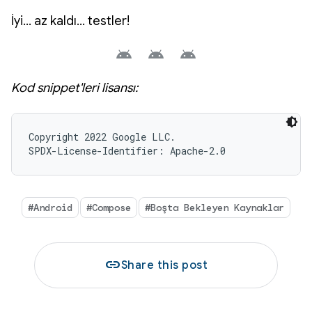
İyi… az kaldı… testler!
Kod snippet'leri lisansı:
Copyright 2022 Google LLC.

SPDX-License-Identifier: Apache-2.0
#Android
#Compose
#Boşta Bekleyen Kaynaklar
link
Share this post