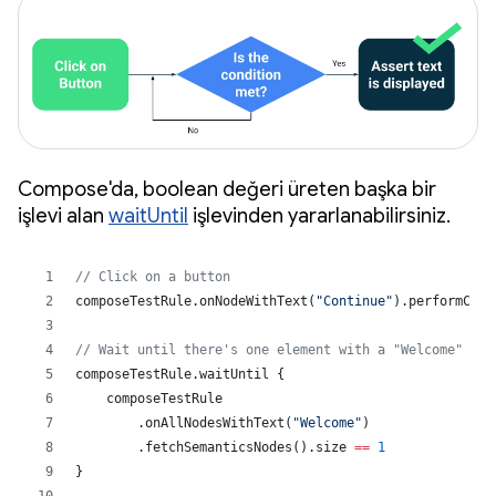
Compose'da, boolean değeri üreten başka bir
işlevi alan
waitUntil
işlevinden yararlanabilirsiniz.