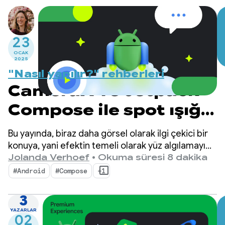
23
OCAK
2025
"Nasıl yapılır?" rehberleri
CameraX ve Jetpack
Compose ile spot ışığı
efekti oluşturma
Bu yayında, biraz daha görsel olarak ilgi çekici bir
konuya, yani efektin temeli olarak yüz algılamayı
kullanarak kamera önizlememizin üzerine bir spot
Jolanda Verhoef
•
Okuma süresi 8 dakika
ışığı efekti uygulama konusuna değineceğiz.
#Android
#Compose
+1
3
YAZARLAR
02