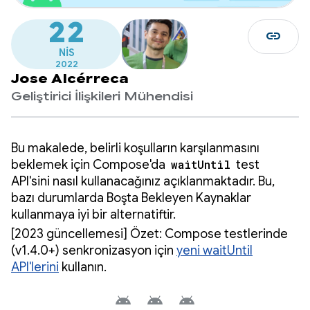
22
link
NIS
2022
Jose Alcérreca
Geliştirici İlişkileri Mühendisi
Bu makalede, belirli koşulların karşılanmasını
beklemek için Compose'da
waitUntil
test
API'sini nasıl kullanacağınız açıklanmaktadır. Bu,
bazı durumlarda Boşta Bekleyen Kaynaklar
kullanmaya iyi bir alternatiftir.
[2023 güncellemesi] Özet: Compose testlerinde
(v1.4.0+) senkronizasyon için
yeni waitUntil
API'lerini
kullanın.