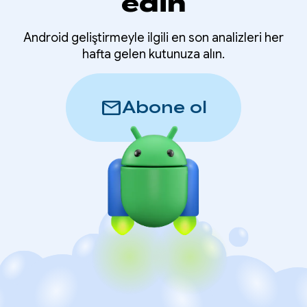
edin
Android geliştirmeyle ilgili en son analizleri her
hafta gelen kutunuza alın.
mail
Abone ol