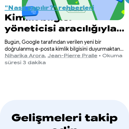
"Nasıl yapılır?" rehberleri
Kimlik bilgisi
yöneticisi aracılığıyla
doğrulanmış e-posta
Bugün, Google tarafından verilen yeni bir
ile kullanıcı
doğrulanmış e-posta kimlik bilgisini duyurmaktan
heyecan duyuyoruz. Geliştiriciler artık bu kimlik
Niharika Arora
,
Jean-Pierre Pralle
•
Okuma
yolculuklarını
bilgisini doğrudan Android'in Kimlik Bilgisi
süresi 3 dakika
Yöneticisi Dijital Kimlik Bilgisi API'sinden alabilir.
kolaylaştırma
Gelişmeleri takip