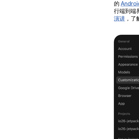
的
Andro
行端到端
演讲
，了