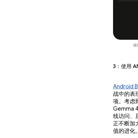
借
3：使用 A
Android 
战中的表
项。考虑
Gemm
线访问、
正不断加
值的进化