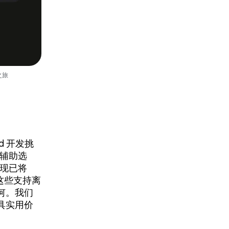
之旅
d 开发挑
 辅助选
们现已将
这些支持离
何。我们
具实用价