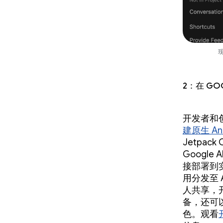
现
2：在 Go
开发者和
建原生 An
Jetpac
Googl
接部署到
用分发至 A
人共享，
备，还可以
色。观看