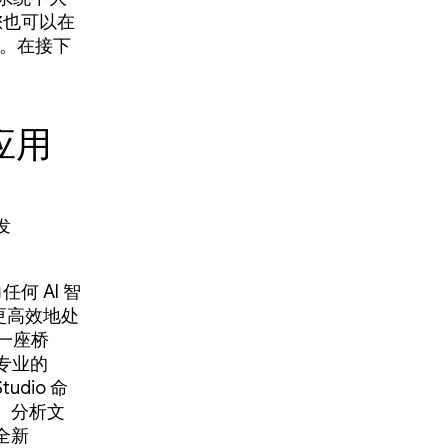
；您也可以在
。在接下
应用
发
何 AI 智
松、更高效地处
了一座桥
为专业的
udio 命
、分析文
过全新