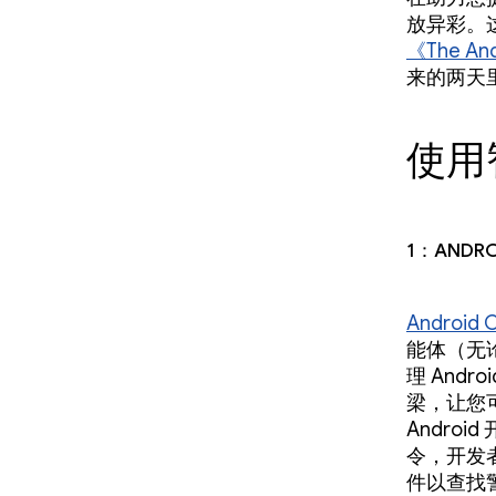
放异彩。这
《The An
来的两天
使用
1：And
Androi
能体（无论是
理 And
梁，让您可
Androi
令，开发
件以查找警