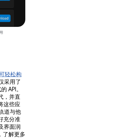
使用
，即可轻松构
仅采用了
的 API。
迭代，并直
将这些应
测试轨道与他
好充分准
以及界面润
，了解更多