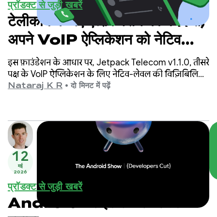
प्रॉडक्ट से जुड़ी खबरें
टेलीकॉम के नए ऐल्फ़ा वर्शन की मदद से,
अपने VoIP ऐप्लिकेशन को नेटिव
विज़िबिलिटी दें
इस फ़ाउंडेशन के आधार पर, Jetpack Telecom v1.1.0, तीसरे
पक्ष के VoIP ऐप्लिकेशन के लिए नेटिव-लेवल की विज़िबिलिटी
और सुविधा लाता है.
Nataraj K R
•
दो मिनट में पढ़ें
12
मई
2026
प्रॉडक्ट से जुड़ी खबरें
Android पर इंटेलिजेंस सिस्टम