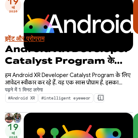
19
मई
2026
इवेंट और प्रोग्राम
Android XR Developer
Catalyst Program के
साथ, आने वाले समय के लिए ऐप्लिकेशन
हम Android XR Developer Catalyst Program के लिए
बनाएं — अभी आवेदन करें!
आवेदन स्वीकार कर रहे हैं. यह एक खास प्रोग्राम है. इसका
मकसद, Android XR पर काम करने वाले ऐसे ऐप्लिकेशन को
पढ़ने में 1 मिनट लगेगा
तेज़ी से तैयार करना है जिन्हें अगले साल लॉन्च किया जा सकता
#Android XR
#intelligent eyewear
+1
है.
19
मई
2026