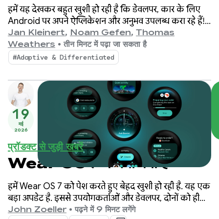
प्रीमियम सुविधाएं अनलॉक करना
हमें यह देखकर बहुत खुशी हो रही है कि डेवलपर, कार के लिए
Android पर अपने ऐप्लिकेशन और अनुभव उपलब्ध करा रहे हैं!
पिछले एक साल में, हमने Android Auto और Google की
Jan Kleinert
,
Noam Gefen
,
Thomas
सुविधाओं वाली कारों में ऐप्लिकेशन के इकोसिस्टम में लगातार
Weathers
•
तीन मिनट में पढ़ा जा सकता है
बढ़ोतरी देखी है.
#Adaptive & Differentiated
19
मई
2026
प्रॉडक्ट से जुड़ी खबरें
Wear OS 7 में नया क्या है
हमें Wear OS 7 को पेश करते हुए बेहद खुशी हो रही है. यह एक
बड़ा अपडेट है. इससे उपयोगकर्ताओं और डेवलपर, दोनों को ही
बैटरी की कम खपत और बेहतर परफ़ॉर्मेंस का फ़ायदा मिलेगा.
John Zoeller
•
पढ़ने में 9 मिनट लगेंगे