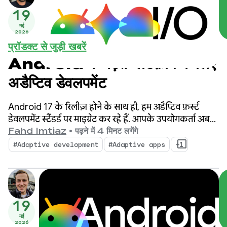
19
मई
2026
प्रॉडक्ट से जुड़ी खबरें
Android के बढ़ते प्लैटफ़ॉर्म के लिए
अडैप्टिव डेवलपमेंट
Android 17 के रिलीज़ होने के साथ ही, हम अडैप्टिव फ़र्स्ट
डेवलपमेंट स्टैंडर्ड पर माइग्रेट कर रहे हैं. आपके उपयोगकर्ता अब
सिर्फ़ एक तरह के डिवाइस का इस्तेमाल नहीं करते. वे दिन भर
Fahd Imtiaz
•
पढ़ने में 4 मिनट लगेंगे
फ़ोन, फ़ोल्ड किए जा सकने वाले डिवाइस, टैबलेट, लैपटॉप, कार
#Adaptive development
#Adaptive apps
+1
में लगे डिसप्ले, और इमर्सिव XR एनवायरमेंट के बीच स्विच करते
रहते हैं.
19
मई
2026