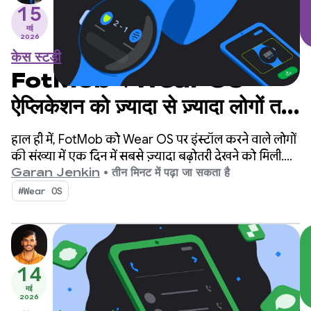
15
मई
2026
केस स्टडी
FotMob ने Wear OS
ऐप्लिकेशन को ज़्यादा से ज़्यादा लोगों तक
पहुंचाने के लिए, क्रॉस-डिवाइस
हाल ही में, FotMob को Wear OS पर इंस्टॉल करने वाले लोगों
डिस्कवरी का इस्तेमाल कैसे किया
की संख्या में एक दिन में सबसे ज़्यादा बढ़ोतरी देखने को मिली.
यह बढ़ोतरी, पिछले पांच सालों में एक दिन में हुई सबसे ज़्यादा
Garan Jenkin
•
तीन मिनट में पढ़ा जा सकता है
बढ़ोतरी थी. यह बढ़ोतरी, रोज़ाना के औसत से दो से तीन गुना
#Wear OS
ज़्यादा थी. इसका सीक्रेट क्या है? क्रॉस-डिवाइस इंस्टॉलेशन का
आसान तरीका. इससे लोग सीधे अपने फ़ोन से Wear OS
ऐप्लिकेशन खोज पाते हैं.
14
मई
2026