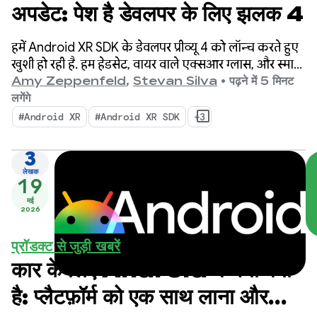
अपडेट: पेश है डेवलपर के लिए झलक 4
हमें Android XR SDK के डेवलपर प्रीव्यू 4 को लॉन्च करते हुए
खुशी हो रही है. हम हेडसेट, वायर वाले एक्सआर ग्लास, और स्मार्ट
चश्मे के लिए, क्रॉस-डिवाइस डेवलपमेंट को एक साथ लाने पर
Amy Zeppenfeld
,
Stevan Silva
•
पढ़ने में 5 मिनट
लगातार फ़ोकस कर रहे हैं.
लगेंगे
#Android XR
#Android XR SDK
+3
3
लेखक
19
मई
2026
प्रॉडक्ट से जुड़ी खबरें
कार के लिए Android में नया क्या
है: प्लैटफ़ॉर्म को एक साथ लाना और