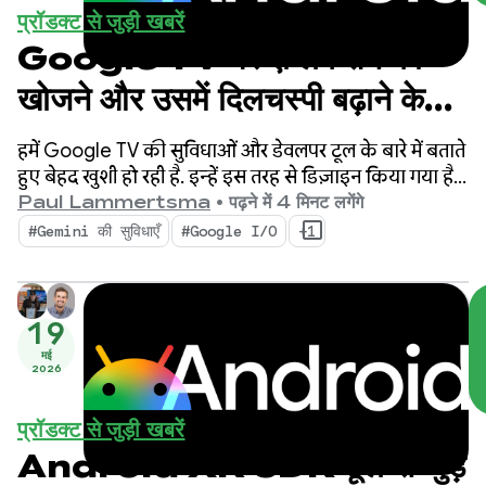
प्रॉडक्ट से जुड़ी खबरें
Google TV पर ऐप्लिकेशन को
खोजने और उसमें दिलचस्पी बढ़ाने के
लिए
हमें Google TV की सुविधाओं और डेवलपर टूल के बारे में बताते
हुए बेहद खुशी हो रही है. इन्हें इस तरह से डिज़ाइन किया गया है
कि आपके कॉन्टेंट को ज़्यादा से ज़्यादा लोग देख सकें. साथ ही,
Paul Lammertsma
•
पढ़ने में 4 मिनट लगेंगे
इनसे आपको आने वाले समय में टीवी पर मिलने वाले अनुभवों के
#Gemini की सुविधाएँ
#Google I/O
+1
लिए, अपने ऐप्लिकेशन को तैयार करने में मदद मिलेगी.
19
मई
2026
प्रॉडक्ट से जुड़ी खबरें
Android XR SDK टूल से जुड़े