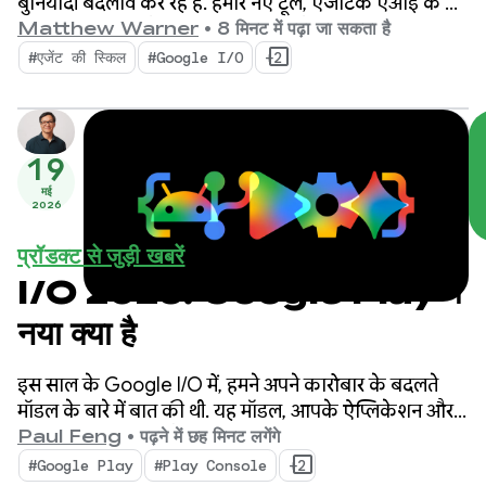
बुनियादी बदलाव कर रहे हैं. हमारे नए टूल, एजेंटिक एआई के दौर
के लिए बनाए गए हैं. इनमें ऐसी सुविधाएं हैं जो Android
Matthew Warner
•
8 मिनट में पढ़ा जा सकता है
डेवलपर के तौर पर आपकी प्रॉडक्टिविटी को बढ़ाती हैं. साथ ही,
#एजेंट की स्किल
#Google I/O
+2
आपके कोडबेस में डिप्लॉय किए गए एआई एजेंट को बेहतर
बनाती हैं.
19
मई
2026
प्रॉडक्ट से जुड़ी खबरें
I/O 2026: Google Play में
नया क्या है
इस साल के Google I/O में, हमने अपने कारोबार के बदलते
मॉडल के बारे में बात की थी. यह मॉडल, आपके ऐप्लिकेशन और
कॉन्टेंट को स्टोर पर और स्टोर से बाहर खोजने के लिए ज़्यादा
Paul Feng
•
पढ़ने में छह मिनट लगेंगे
विकल्प और नए तरीके उपलब्ध कराता है. हमने बेहतर टूल और
#Google Play
#Play Console
+2