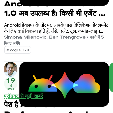
Android CLI का स्टेबल वर्शन
1.0 अब उपलब्ध है: किसी भी एजेंट का
इस्तेमाल करके, Android के लिए
Android डेवलपर के तौर पर, आपके पास ऐप्लिकेशन डेवलपमेंट
तेज़ी से डेवलपमेंट करें
के लिए कई विकल्प होते हैं. जैसे, एजेंट, टूल, कमांड-लाइन
इंटरफ़ेस (सीएलआई), और एलएलएम.
Simona Milanovic
,
Ben Trengrove
•
पढ़ने में 5
मिनट लगेंगे
#Google I/O
19
मई
2026
प्रॉडक्ट से जुड़ी खबरें
पेश है Android