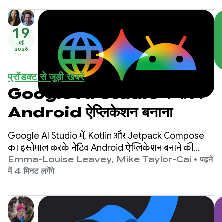
19
मई
2026
प्रॉडक्ट से जुड़ी खबरें
Google AI Studio में नेटिव
Android ऐप्लिकेशन बनाना
Google AI Studio में, Kotlin और Jetpack Compose
का इस्तेमाल करके नेटिव Android ऐप्लिकेशन बनाने की
सुविधाएं. एम्बेड किए गए Android Emulator में ऐप्लिकेशन
Emma-Louise Leavey
,
Mike Taylor-Cai
•
पढ़ने
की झलक देखने और उसे फ़िज़िकली कनेक्ट किए गए डिवाइस
में 4 मिनट लगेंगे
पर डिप्लॉय करने की सुविधा. Google Play डेवलपर, Play
Console में इंटरनल टेस्ट ट्रैक पर ऐप्लिकेशन की नई रिलीज़
सबमिट कर सकते हैं.