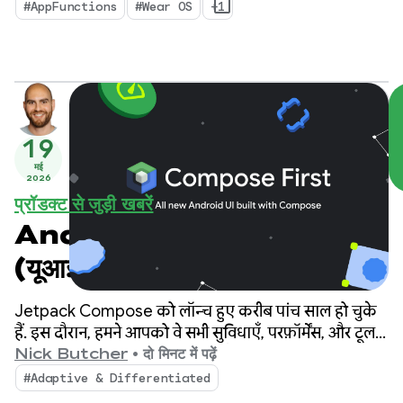
#AppFunctions
#Wear OS
+1
19
मई
2026
प्रॉडक्ट से जुड़ी खबरें
Android का यूज़र इंटरफ़ेस
(यूआई) Compose First है
Jetpack Compose को लॉन्च हुए करीब पांच साल हो चुके
हैं. इस दौरान, हमने आपको वे सभी सुविधाएँ, परफ़ॉर्मेंस, और टूल
उपलब्ध कराने के लिए निवेश किया है जिनकी मदद से, अलग-
Nick Butcher
•
दो मिनट में पढ़ें
अलग Android डिवाइसों पर शानदार यूज़र इंटरफ़ेस (यूआई)
#Adaptive & Differentiated
बनाए जा सकते हैं.