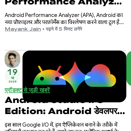
Performance Analyzer
- Android के लिए प्रोफ़ाइलिंग का
Android Performance Analyzer (APA), Android का
नया तरीका
नया प्रोफ़ाइलर और परफ़ॉर्मेंस का विश्लेषण करने वाला टूल है.
यह Android के मोबाइल इकोसिस्टम के लिए बनाया गया है.
Mayank Jain
•
पढ़ने में 5 मिनट लगेंगे
एपीए को Android के लिए ऐप्लिकेशन बनाने वाले किसी भी
डेवलपर के लिए, प्रोफ़ाइलिंग टूल के तौर पर इस्तेमाल किया जा
सकता है. इससे डेवलपर को अपने ऐप्लिकेशन या गेम को बेहतर
और तेज़ी से चलाने में मदद मिलती है.
19
मई
2026
प्रॉडक्ट से जुड़ी खबरें
Android Studio I/O
Edition: Android डेवलपर
टूल में नया क्या है
इस साल Google I/O में, हम ऐप्लिकेशन बनाने के तरीके में