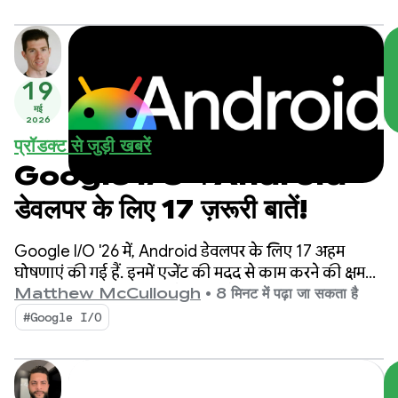
अहम जानकारी भी लॉन्च की है. इनसे आपको अपने कारोबार को
आसानी से आगे बढ़ाने में मदद मिलेगी.
19
मई
2026
प्रॉडक्ट से जुड़ी खबरें
Google I/O में Android
डेवलपर के लिए 17 ज़रूरी बातें!
Google I/O '26 में, Android डेवलपर के लिए 17 अहम
घोषणाएं की गई हैं. इनमें एजेंट की मदद से काम करने की क्षमता,
यूज़र इंटरफ़ेस (यूआई) के स्टैंडर्ड के तौर पर Compose First,
Matthew McCullough
•
8 मिनट में पढ़ा जा सकता है
और बढ़ते हुए इकोसिस्टम के लिए हाई-परफ़ॉर्मेंस मीडिया और
#Google I/O
अडैप्टिव डेवलपमेंट पर फ़ोकस किया गया है.