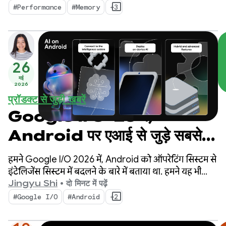
डेवलपमेंट की प्रोसेस को ज़्यादा से ज़्यादा असरदार बनाया जा
#Performance
#Memory
+3
सकता है.
26
मई
2026
प्रॉडक्ट से जुड़ी खबरें
Google I/O ‘26 में,
Android पर एआई से जुड़े सबसे
अहम अपडेट
हमने Google I/O 2026 में, Android को ऑपरेटिंग सिस्टम से
इंटेलिजेंस सिस्टम में बदलने के बारे में बताया था. हमने यह भी
दिखाया कि सिस्टम के साथ मिलकर, बेहतर अनुभव कैसे बनाए
Jingyu Shi
•
दो मिनट में पढ़ें
जा सकते हैं. साथ ही, Google के एआई की सुविधाओं को अपने
#Google I/O
#Android
+2
ऐप्लिकेशन में कैसे शामिल किया जा सकता है.