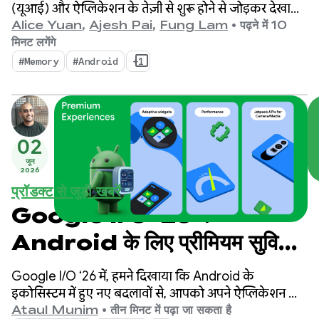
(यूआई) और ऐप्लिकेशन के तेज़ी से शुरू होने से जोड़कर देखा
जाता है. हालांकि, मेमोरी एक ऐसा आधार है जिस पर ये मेट्रिक
Alice Yuan
,
Ajesh Pai
,
Fung Lam
•
पढ़ने में 10
तैयार की जाती हैं. यह कोई छिपी हुई बात नहीं है कि अब डिवाइस
मिनट लगेंगे
की मेमोरी पहले से ज़्यादा ज़रूरी हो गई है.
#Memory
#Android
+1
02
जून
2026
प्रॉडक्ट से जुड़ी खबरें
Google I/O ‘26 में
Android के लिए प्रीमियम सुविधाएं
उपलब्ध कराना
Google I/O ‘26 में, हमने दिखाया कि Android के
इकोसिस्टम में हुए नए बदलावों से, आपको अपने ऐप्लिकेशन की
क्वालिटी को बेहतर बनाने में कैसे मदद मिल सकती है. साथ ही,
Ataul Munim
•
तीन मिनट में पढ़ा जा सकता है