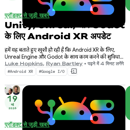
प्रॉडक्ट से जुड़ी खबरें
Unity, Unreal, और Godot
के लिए Android XR अपडेट
हमें यह बताते हुए खुशी हो रही है कि Android XR के लिए,
Unreal Engine और Godot के साथ काम करने की सुविधा
उपलब्ध हो गई है. हम आपकी प्रॉडक्टिविटी बढ़ाने और नई XR
Luke Hopkins
,
Ryan Bartley
•
पढ़ने में 4 मिनट लगेंगे
क्षमताओं को चालू करने के लिए, नए टूल भी लॉन्च कर रहे हैं:
#Android XR
#Google I/O
+1
Android XR Engine Hub और Android XR Interaction
Framework.
19
मई
2026
प्रॉडक्ट से जुड़ी खबरें