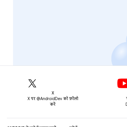
X
X पर @AndroidDev को फ़ॉलो
करें