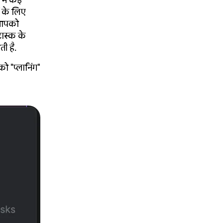
 में कई
ं के लिए
 आपको
ास्क के
ी है.
ो "प्लानिंग"