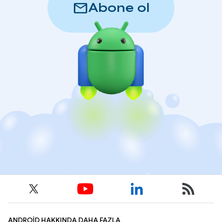
mail
Abone ol
ANDROID HAKKINDA DAHA FAZLA