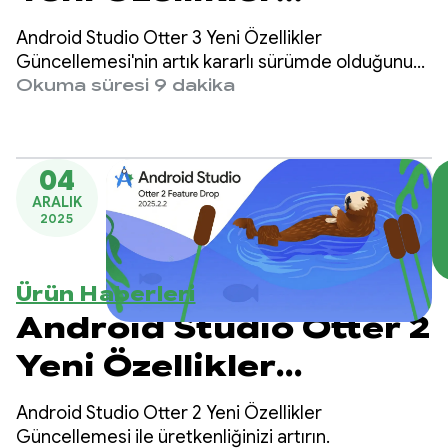
Güncellemesi'nde LLM
Android Studio Otter 3 Yeni Özellikler
esnekliği, Agent Mode
Güncellemesi'nin artık kararlı sürümde olduğunu
duyurmaktan heyecan duyuyoruz. Bu özelliklerle
Okuma süresi 9 dakika
geliştirmeleri ve yeni
dolu sürüm, Android Studio'daki temsilci iş
akışlarınızda büyük bir güncelleme sunar ve
yapay zeka
Android uygulamaları oluşturmanıza yardımcı
aracılığıyla
04
olması için yapay zekayı kullanma konusunda daha
ARALIK
fazla esneklik ve kontrol sağlar.
deneyimler
2025
Ürün Haberleri
Android Studio Otter 2
Yeni Özellikler
Güncellemesi kararlı
Android Studio Otter 2 Yeni Özellikler
sürüme geçti
Güncellemesi ile üretkenliğinizi artırın.