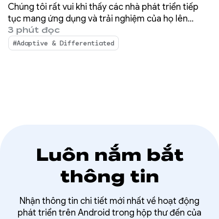
nhất các nền tảng và
Chúng tôi rất vui khi thấy các nhà phát triển tiếp
mở ra những trải
tục mang ứng dụng và trải nghiệm của họ lên
Android cho Ô tô! Trong năm qua, chúng tôi nhận
3 phút đọc
nghiệm cao cấp
thấy hệ sinh thái ứng dụng trên Android Auto và
#Adaptive & Differentiated
những chiếc xe được cài sẵn Google tiếp tục phát
triển mạnh mẽ.
Luôn nắm bắt
thông tin
Nhận thông tin chi tiết mới nhất về hoạt động
phát triển trên Android trong hộp thư đến của