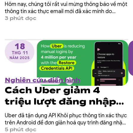
bằng email đã xác
Hôm nay, chúng tôi rất vui mừng thông báo về một
minh thông qua Trình
thông tin xác thực email mới đã xác minh do
Google cấp. Giờ đây, nhà phát triển có thể trực
3 phút đọc
quản lý thông tin xác
tiếp truy xuất thông tin này từ API Thông tin xác
thực kỹ thuật số của Trình quản lý thông tin xác
thực
thực trên Android.
18
THG 11
NĂM 2025
Nghiên cứu điển hình
Cách Uber giảm 4
triệu lượt đăng nhập
thủ công mỗi năm
Uber đã tận dụng API Khôi phục thông tin xác thực
bằng API Khôi phục
trên Android để đơn giản hoá quy trình đăng nhập
thiết bị mới, dự kiến giảm 4 triệu lượt đăng nhập
5 phút đọc