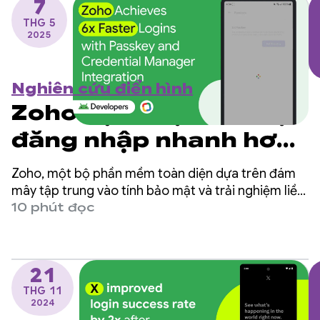
7
THG 5
2025
Nghiên cứu điển hình
Zoho đạt được tốc độ
đăng nhập nhanh hơn
gấp 6 lần nhờ tích hợp
Zoho, một bộ phần mềm toàn diện dựa trên đám
khoá truy cập và Trình
mây tập trung vào tính bảo mật và trải nghiệm liền
mạch, đã đạt được những cải tiến đáng kể bằng
10 phút đọc
quản lý thông tin xác
cách áp dụng khoá truy cập trong ứng dụng
OneAuth Android.
thực
21
THG 11
2024