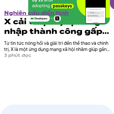
Nghiên cứu điển hình
X cải thiện tỷ lệ đăng
nhập thành công gấp 2
lần sau khi áp dụng
Từ tin tức nóng hổi và giải trí đến thể thao và chính
khoá truy cập
trị, X là một ứng dụng mạng xã hội nhằm giúp gần
500 triệu người dùng trên toàn thế giới nắm bắt
3 phút đọc
toàn bộ câu chuyện với tất cả bình luận trực tiếp.