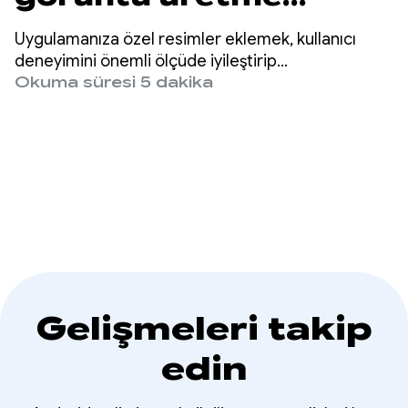
özelliğiyle kullanıcı
Uygulamanıza özel resimler eklemek, kullanıcı
etkileşimini artırma
deneyimini önemli ölçüde iyileştirip
kişiselleştirebilir ve kullanıcı etkileşimini artırabilir.
Okuma süresi 5 dakika
Gelişmeleri takip
edin