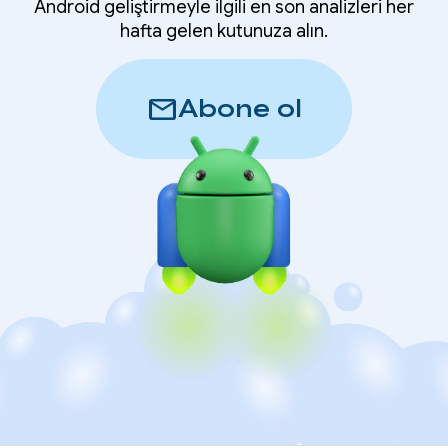
Android geliştirmeyle ilgili en son analizleri her
hafta gelen kutunuza alın.
mail
Abone ol