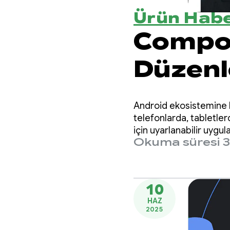
Ürün Habe
Compos
Düzenle
olanak
Android ekosistemine Pi
telefonlarda, tabletler
için uyarlanabilir uygu
Okuma süresi 3
10
HAZ
2025