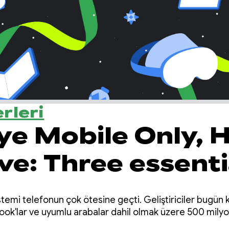
rleri
e Mobile Only, H
ve: Three essenti
s from 2025 for
emi telefonun çok ötesine geçti. Geliştiriciler bugün ka
ng adaptive apps
ook'lar ve uyumlu arabalar dahil olmak üzere 500 milyo