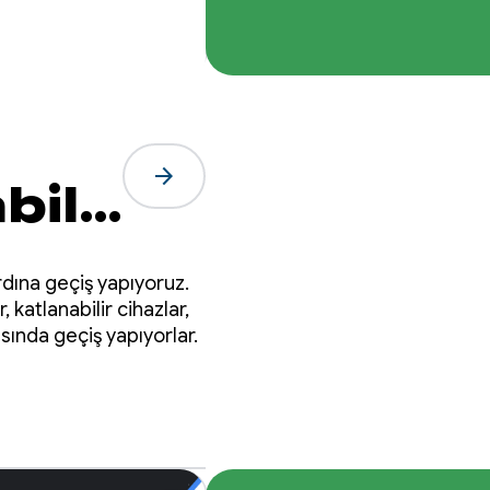
arrow_forward
bilir
ardına geçiş yapıyoruz.
 katlanabilir cihazlar,
asında geçiş yapıyorlar.