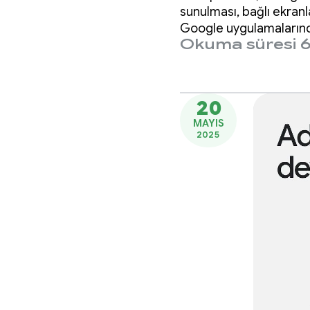
sunulması, bağlı ekranl
Google uygulamalarında
Okuma süresi 6
Pixel Drop yer alıyor.
20
MAYIS
2025