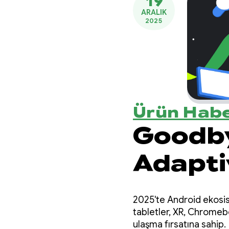
19
ARALIK
2025
Ürün Habe
Goodby
Adapti
update
2025'te Android ekosist
buildi
tabletler, XR, Chromeb
ulaşma fırsatına sahip.