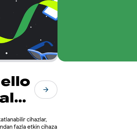
ello
arrow_forward
al
tlanabilir cihazlar,
ndan fazla etkin cihaza