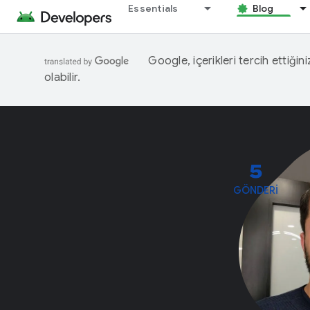
Essentials
Blog
Google, içerikleri tercih ettiğin
olabilir.
5
GÖNDERI