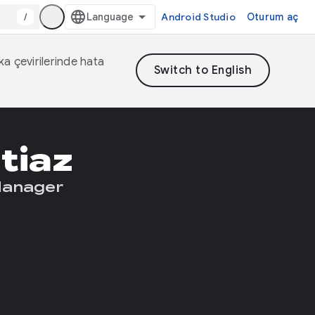
/
Android Studio
Oturum aç
eka çevirilerinde hata
tiaz
Manager