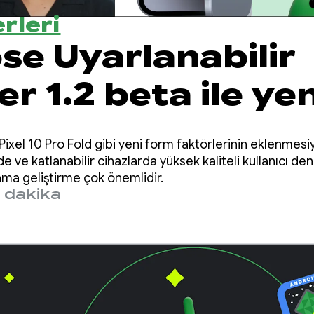
rleri
e Uyarlanabilir
r 1.2 beta ile yen
ları keşfedin
xel 10 Pro Fold gibi yeni form faktörlerinin eklenmesiyl
de ve katlanabilir cihazlarda yüksek kaliteli kullanıcı d
lama geliştirme çok önemlidir.
 dakika