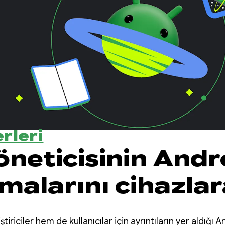
rleri
öneticisinin Andr
malarını cihazlar
ma rehberi
riciler hem de kullanıcılar için ayrıntıların yer aldığı A