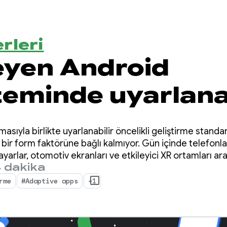
rleri
eyen Android
teminde uyarlana
irme
masıyla birlikte uyarlanabilir öncelikli geliştirme stand
ek bir form faktörüne bağlı kalmıyor. Gün içinde telefonlar,
sayarlar, otomotiv ekranları ve etkileyici XR ortamları ar
 dakika
rme
#Adaptive apps
+1