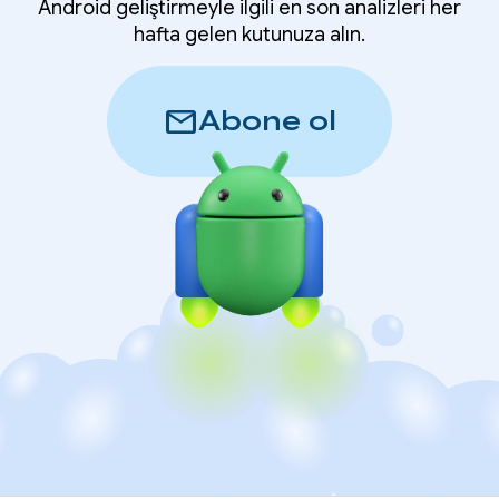
Android geliştirmeyle ilgili en son analizleri her
hafta gelen kutunuza alın.
mail
Abone ol