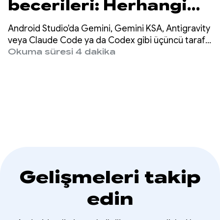
becerileri: Herhangi
bir aracı kullanarak
Android Studio'da Gemini, Gemini KSA, Antigravity
Android
veya Claude Code ya da Codex gibi üçüncü taraf
ajanları kullanıyor olsanız da misyonumuz, her
Okuma süresi 4 dakika
uygulamalarını 3 kat
yerde yüksek kaliteli Android geliştirme
yapılabilmesini sağlamaktır.
daha hızlı oluşturma
Gelişmeleri takip
edin