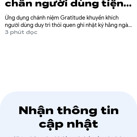
chân người dùng tiện
ích cao hơn 25%
Ứng dụng chánh niệm Gratitude khuyến khích
người dùng duy trì thói quen ghi nhật ký hằng ngày,
khẳng định và tạo bảng tầm nhìn. Ứng dụng này có
3 phút đọc
hơn 6 triệu lượt tải xuống, 150 nghìn lượt đánh giá 5
sao và 100 triệu mục nhật ký được ghi lại.
Nhận thông tin
cập nhật