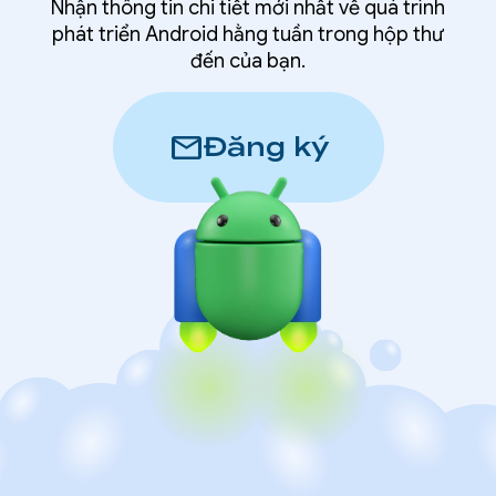
Nhận thông tin chi tiết mới nhất về quá trình
phát triển Android hằng tuần trong hộp thư
đến của bạn.
mail
Đăng ký