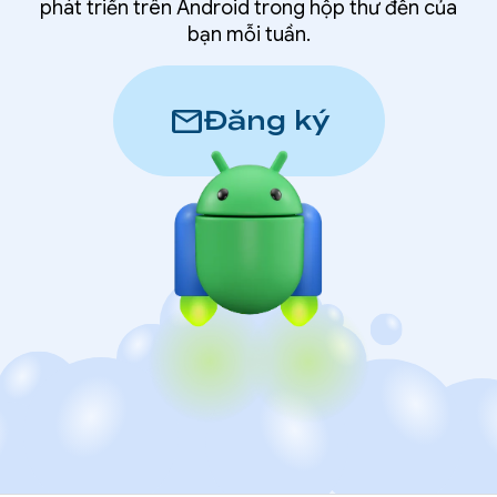
phát triển trên Android trong hộp thư đến của
bạn mỗi tuần.
mail
Đăng ký