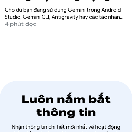
Android nhanh gấp 3
Cho dù bạn đang sử dụng Gemini trong Android
lần bằng cách sử dụng
Studio, Gemini CLI, Antigravity hay các tác nhân
của bên thứ ba như Claude Code hoặc Codex, thì
4 phút đọc
bất kỳ tác nhân nào
sứ mệnh của chúng tôi là đảm bảo bạn có thể phát
triển ứng dụng Android chất lượng cao ở mọi nơi.
Luôn nắm bắt
thông tin
Nhận thông tin chi tiết mới nhất về hoạt động