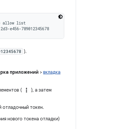
 allow list

012345678
).
рка приложений
>
вкладка
more_vert
лементов (
), а затем
й отладочный токен.
ия нового токена отладки)