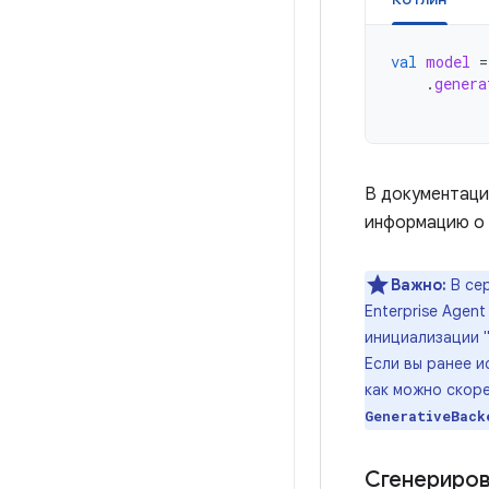
val
model
=
.
genera
В документаци
информацию о
Важно:
В се
Enterprise Agent
инициализации "
Если вы ранее и
как можно скоре
GenerativeBack
Сгенериров