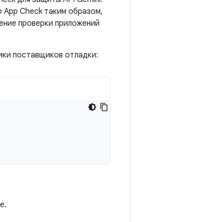
р
App Check таким образом,
ение проверки приложений
ики поставщиков отладки:
е.