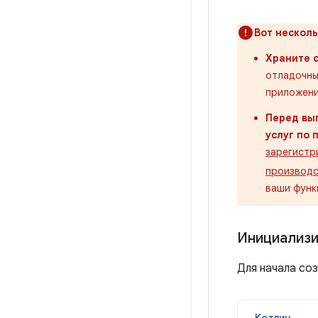
Вот нескол
Храните с
отладочны
приложени
Перед вы
услуг по
зарегистр
производс
ваши функ
Инициализи
Для начала со
Котлин