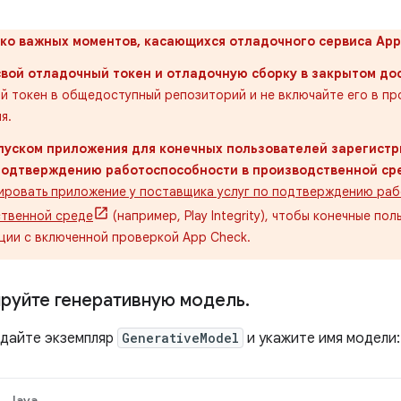
ько важных моментов, касающихся отладочного сервиса App
вой отладочный токен и отладочную сборку в закрытом до
й токен в общедоступный репозиторий и не включайте его в п
я.
пуском приложения для конечных пользователей зарегистр
 подтверждению работоспособности в производственной ср
ировать приложение у поставщика услуг по подтверждению ра
твенной среде
(например, Play Integrity), чтобы конечные по
ции с включенной проверкой App Check.
руйте генеративную модель
.
здайте экземпляр
GenerativeModel
и укажите имя модели:
Java