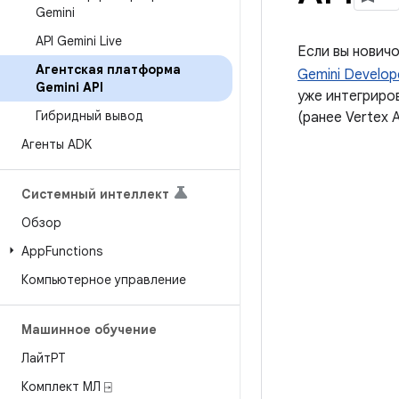
Gemini
API Gemini Live
Если вы новичо
Агентская платформа
Gemini Develop
Gemini API
уже интегриров
Гибридный вывод
(ранее Vertex A
Агенты ADK
Системный интеллект
Обзор
App
Functions
Компьютерное управление
Машинное обучение
ЛайтРТ
Комплект МЛ ⍈