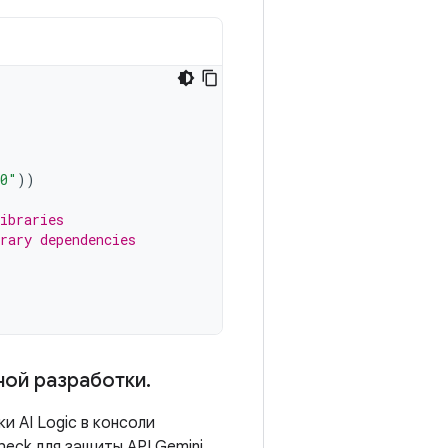
.0"
))
ibraries
rary dependencies
ной разработки
.
и AI Logic в консоли
eck для защиты API Gemini.