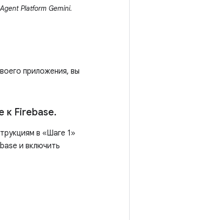
Agent Platform Gemini.
своего приложения, вы
 к Firebase
.
струкциям в «Шаге 1»
base и включить