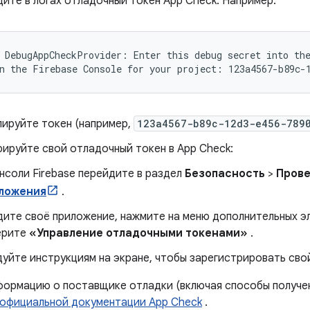
ите в логах отладочный токен App Check. Например:
 DebugAppCheckProvider: Enter this debug secret into the
ируйте токен (например,
123a4567-b89c-12d3-e456-789
ируйте свой отладочный токен в App Check:
нсоли Firebase перейдите в раздел
Безопасность
>
Прове
ложения
.
ите своё приложение, нажмите на меню дополнительных э
ерите
«Управление отладочными токенами»
.
уйте инструкциям на экране, чтобы зарегистрировать сво
ормацию о поставщике отладки (включая способы получен
официальной документации App Check
.