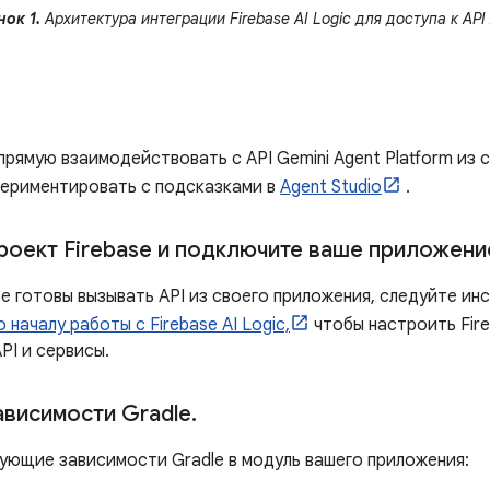
ок 1.
Архитектура интеграции Firebase AI Logic для доступа к API 
рямую взаимодействовать с API Gemini Agent Platform из 
ериментировать с подсказками в
Agent Studio
.
роект Firebase и подключите ваше приложение
е готовы вызывать API из своего приложения, следуйте ин
 началу работы с Firebase AI Logic,
чтобы настроить Fire
PI и сервисы.
ависимости Gradle
.
ующие зависимости Gradle в модуль вашего приложения: