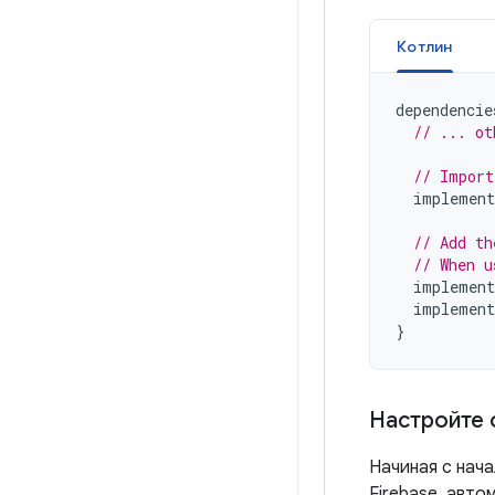
Котлин
dependencie
// ... ot
// Import
implement
// Add th
// When u
implement
implement
}
Настройте 
Начиная с нача
Firebase, авто