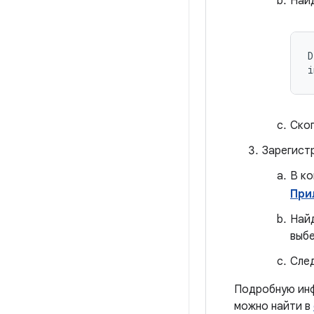
Найд
D
Скоп
Зарегистр
В ко
При
Найд
выб
След
Подробную инф
можно найти в