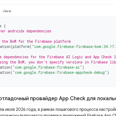
Java
s
{
her androidx dependencies
 the BoM for the Firebase platform
ation
(
platform
(
"com.google.firebase:firebase-bom:34.17
e dependencies for the Firebase AI Logic and App Check l
sing the BoM, you don't specify versions in Firebase lib
ation
(
"com.google.firebase:firebase-ai"
)
ation
(
"com.google.firebase:firebase-appcheck-debug"
)
отладочный провайдер App Check для локаль
ла июля 2026 года, в рамках пошагового процесса настройк
матически включается проверка приложений Firebase App Ch