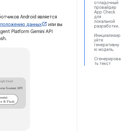
отладочный
провайдер
App Check
отчиков Android является
для
локальной
оположению данных
или вы
разработки.
ent Platform Gemini API
Инициализир
ash.
уйте
генеративну
ю модель.
Сгенерирова
ть текст