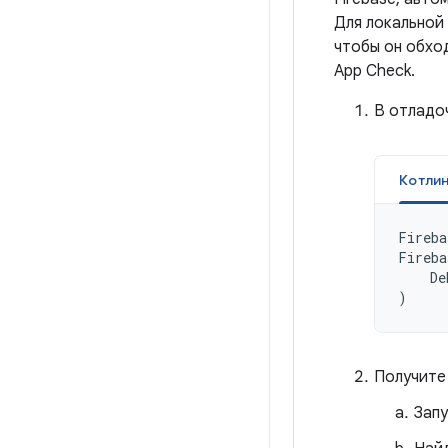
Для локальной
чтобы он обхо
App Check.
В отладо
Котли
Fireba
Fireba
De
)
Получите
Запу