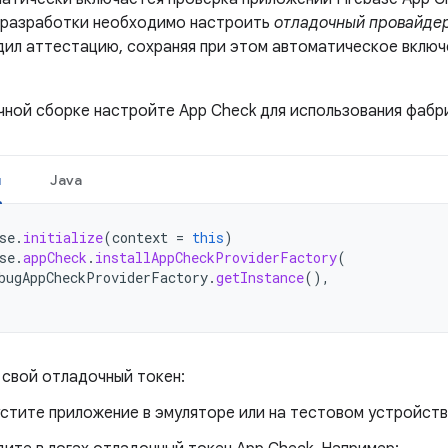
 разработки необходимо настроить
отладочный провайде
дил аттестацию, сохраняя при этом автоматическое включ
чной сборке настройте App Check для использования фабр
н
Java
se
.
initialize
(
context
=
this
)
se
.
appCheck
.
installAppCheckProviderFactory
(
bugAppCheckProviderFactory
.
getInstance
(),
 свой отладочный токен:
стите приложение в эмуляторе или на тестовом устройств