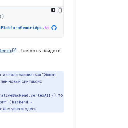
))
tPlatformGeminiApi
.
kt
emini
. Там же вы найдете
г и стала называться "Gemini
бавлен новый синтаксис
), то
rativeBackend.vertexAI()
orm" (
backend =
ожно узнать здесь.