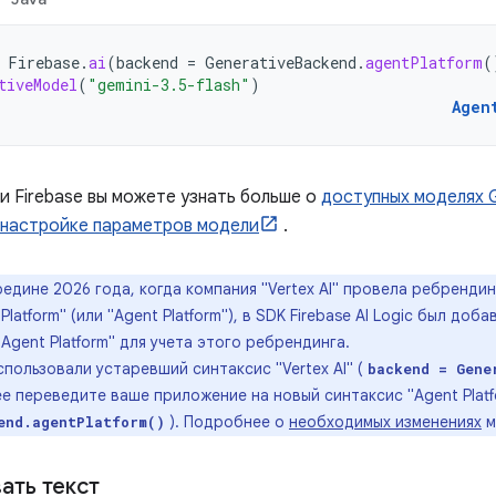
Firebase
.
ai
(
backend
=
GenerativeBackend
.
agentPlatform
(
tiveModel
(
"gemini-3.5-flash"
)
Agen
и Firebase вы можете узнать больше о
доступных моделях G
настройке параметров модели
.
редине 2026 года, когда компания "Vertex AI" провела ребрендин
 Platform" (или "Agent Platform"), в SDK Firebase AI Logic был до
Agent Platform" для учета этого ребрендинга.
спользовали устаревший синтаксис "Vertex AI" (
backend = Gene
е переведите ваше приложение на новый синтаксис "Agent Platf
). Подробнее о
необходимых изменениях
м
end.agentPlatform()
ать текст