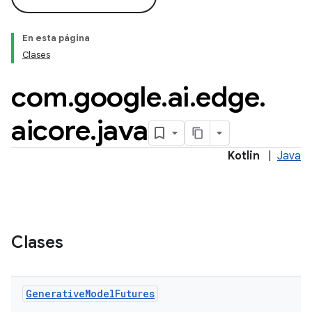
En esta página
Clases
com
.
google
.
ai
.
edge
.
aicore
.
java
Kotlin
|
Java
Clases
Generative
Model
Futures