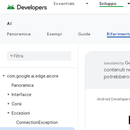
Essentials
Sviluppo
AI
Panoramica
Esempi
Guide
Riferiment
contenuti ne
com
.
google
.
ai
.
edge
.
aicore
potrebbero 
Panoramica
Interfacce
Android Developer
Corsi
Eccezioni
Connection
Exception