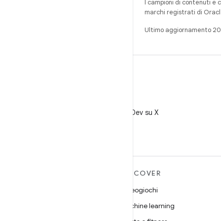
I campioni di contenuti e 
marchi registrati di Oracl
Ultimo aggiornamento 2
X
Segui @AndroidDev su X
ULTERIORI
DISCOVER
INFORMAZIONI SU
Videogiochi
ANDROID
Machine learning
Android