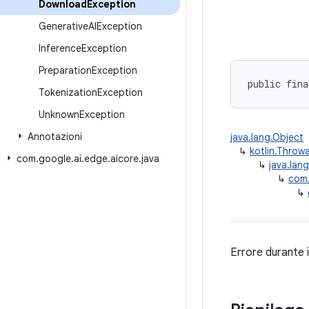
Download
Exception
Generative
AIException
Inference
Exception
Preparation
Exception
public fina
Tokenization
Exception
Unknown
Exception
Annotazioni
java.lang.Object
↳
kotlin.Throw
com
.
google
.
ai
.
edge
.
aicore
.
java
↳
java.lan
↳
com.
↳
Errore durante 