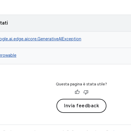
tati
gle.ai.edge.aicore.GenerativeAIException
Throwable
Questa pagina è stata utile?
Invia feedback