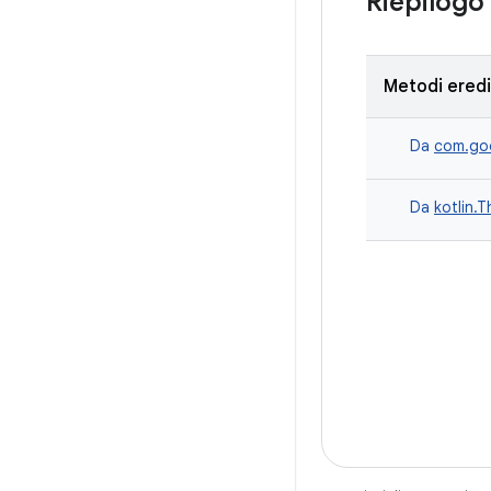
Riepilogo
Metodi eredi
Da
com.goo
Da
kotlin.