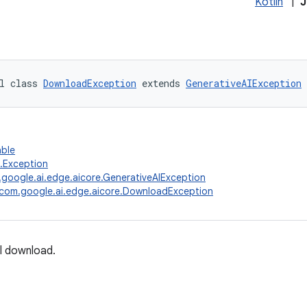
Kotlin
|
J
l class 
DownloadException
 extends 
GenerativeAIException
able
g.Exception
google.ai.edge.aicore.GenerativeAIException
com.google.ai.edge.aicore.DownloadException
il download.