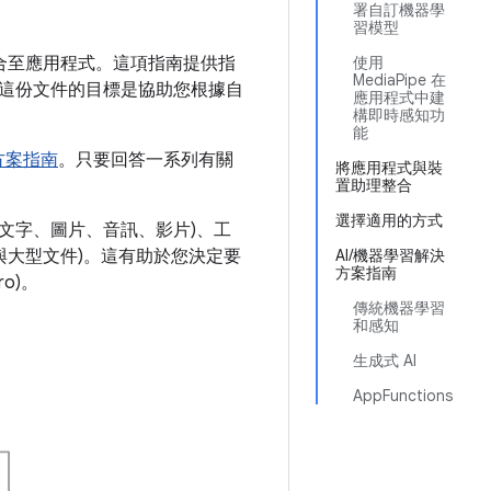
署自訂機器學
習模型
方案整合至應用程式。這項指南提供指
使用
MediaPipe 在
這份文件的目標是協助您根據自
應用程式中建
構即時感知功
能
方案指南
。只要回答一系列有關
將應用程式與裝
置助理整合
選擇適用的方式
(文字、圖片、音訊、影片)、工
與大型文件)。這有助於您決定要
AI/機器學習解決
方案指南
ro)。
傳統機器學習
和感知
生成式 AI
AppFunctions