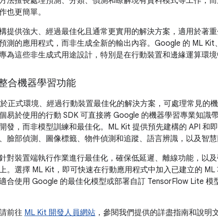
方法擅長處理預測、分類、偵測和瞭解現有資料模式等工作，而
作也更簡單。
構提供強大、經過最佳化且通常更實用的解決方案，適用於著重
的應用程式，而非生成全新的輸出內容。Google 的 ML Kit、Lite
專為這些非生成式用途設計，特別是在行動裝置和邊緣運算環境
it 整合機器學習功能
提供適用於正式環境、經過行動裝置最佳化的解決方案，可處理常見
於使用的行動 SDK 可直接將 Google 的機器學習專業知識帶入 A
發，而非模型訓練和最佳化。ML Kit 提供預先建構的 API 
CR)、臉部偵測、圖像標籤、物件偵測和追蹤、語言辨識，以及智
針對裝置端執行作業進行最佳化，確保低延遲、離線功能，以及
上。選擇 ML Kit，即可快速在行動應用程式中加入已建立的 M
使用 Google 的最佳化模型或部署自訂 TensorFlow Lit
，請前往
ML Kit 開發人員網站
，參閱我們提供的詳盡指南和說明