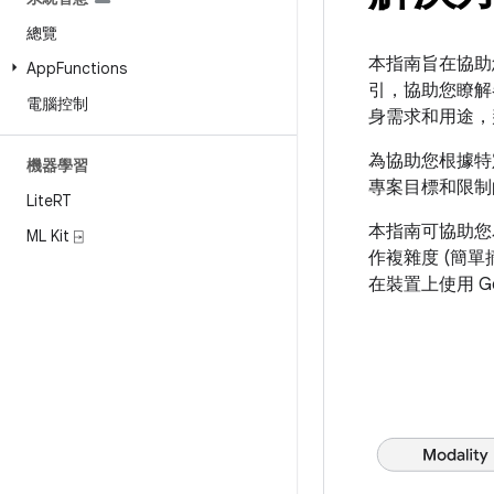
總覽
本指南旨在協助您
App
Functions
引，協助您瞭解
電腦控制
身需求和用途，
為協助您根據特
機器學習
專案目標和限制
Lite
RT
本指南可協助您
ML Kit ⍈
作複雜度 (簡
在裝置上使用 Gemin