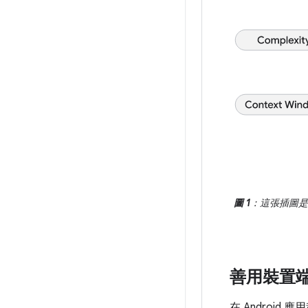
圖 1
：這張插圖是解
善用裝置
在 Androi