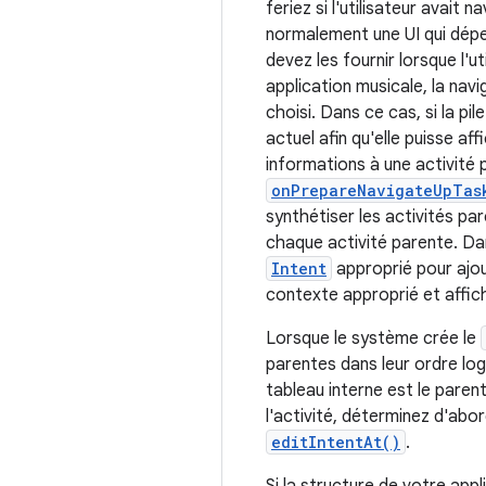
feriez si l'utilisateur avait
normalement une UI qui dépe
devez les fournir lorsque l'ut
application musicale, la navi
choisi. Dans ce cas, si la pi
actuel afin qu'elle puisse af
informations à une activité
onPrepareNavigateUpTas
synthétiser les activités pa
chaque activité parente. D
Intent
approprié pour ajou
contexte approprié et affich
Lorsque le système crée le
parentes dans leur ordre logi
tableau interne est le parent
l'activité, déterminez d'abo
editIntentAt()
.