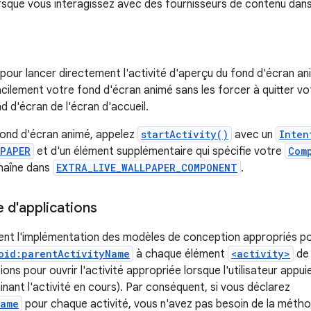
 lorsque vous interagissez avec des fournisseurs de contenu dans
our lancer directement l'activité d'aperçu du fond d'écran ani
facilement votre fond d'écran animé sans les forcer à quitter vo
d d'écran de l'écran d'accueil.
 fond d'écran animé, appelez
startActivity()
avec un
Inten
LPAPER
et d'un élément supplémentaire qui spécifie votre
Com
chaîne dans
EXTRA_LIVE_WALLPAPER_COMPONENT
.
e d'applications
ent l'implémentation des modèles de conception appropriés pou
oid:parentActivityName
à chaque élément
<activity>
de 
ons pour ouvrir l'activité appropriée lorsque l'utilisateur appui
inant l'activité en cours). Par conséquent, si vous déclarez
Name
pour chaque activité, vous n'avez pas besoin de la méth