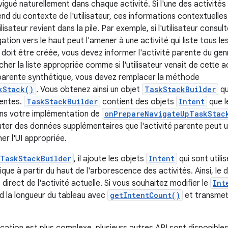
 navigué naturellement dans chaque activité. Si l'une des activité
nd du contexte de l'utilisateur, ces informations contextuell
ilisateur revient dans la pile. Par exemple, si l'utilisateur consu
gation vers le haut peut l'amener à une activité qui liste tous l
le doit être créée, vous devez informer l'activité parente du ge
ficher la liste appropriée comme si l'utilisateur venait de cette 
 parente synthétique, vous devez remplacer la méthode
kStack()
. Vous obtenez ainsi un objet
TaskStackBuilder
qu
rentes.
TaskStackBuilder
contient des objets
Intent
que l
ans votre implémentation de
onPrepareNavigateUpTaskStac
ter des données supplémentaires que l'activité parente peut ut
er l'UI appropriée.
TaskStackBuilder
, il ajoute les objets
Intent
qui sont utili
que à partir du haut de l'arborescence des activités. Ainsi, le 
 direct de l'activité actuelle. Si vous souhaitez modifier le
Int
rd la longueur du tableau avec
getIntentCount()
et transmett