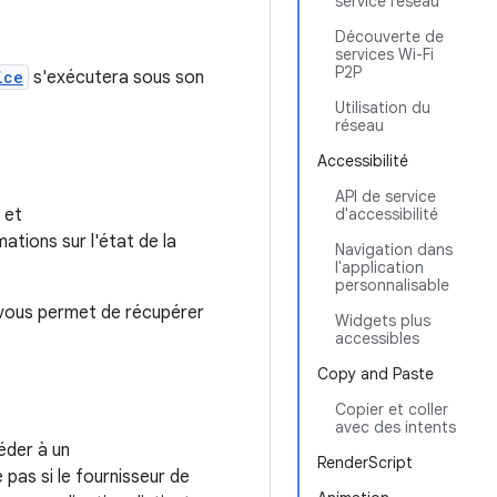
service réseau
Découverte de
services Wi-Fi
P2P
ice
s'exécutera sous son
Utilisation du
réseau
Accessibilité
API de service
et
d'accessibilité
ations sur l'état de la
Navigation dans
l'application
personnalisable
ous permet de récupérer
Widgets plus
accessibles
Copy and Paste
Copier et coller
avec des intents
éder à un
RenderScript
 pas si le fournisseur de