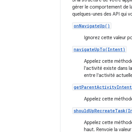
Si la structure de votre app
gérer le comportement de la 
quelques-unes des API qui v
onNavigateUp()
Ignorez cette valeur po
navigateUpTo(Intent)
Appelez cette méthode p
l'activité existe dans l
entre l'activité actuel
getParentActivityIntent
Appelez cette méthode 
shouldUpRecreateTask(I
Appelez cette méthode 
haut. Renvoie la valeur 