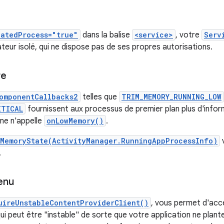
latedProcess="true"
dans la balise
<service>
, votre
Serv
ateur isolé, qui ne dispose pas de ses propres autorisations.
re
omponentCallbacks2
telles que
TRIM_MEMORY_RUNNING_LOW
ITICAL
fournissent aux processus de premier plan plus d'inform
me n'appelle
onLowMemory()
.
MemoryState(ActivityManager.RunningAppProcessInfo)
v
.
enu
uireUnstableContentProviderClient()
, vous permet d'acc
ui peut être "instable" de sorte que votre application ne plante