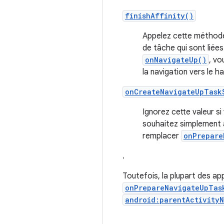
finishAffinity()
Appelez cette méthode 
de tâche qui sont liée
onNavigateUp()
, vo
la navigation vers le ha
onCreateNavigateUpTask
Ignorez cette valeur si
souhaitez simplement a
remplacer
onPrepare
.
Toutefois, la plupart des app
onPrepareNavigateUpTas
android:parentActivity