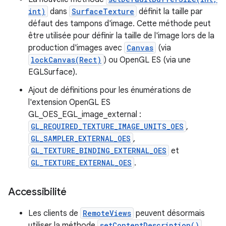
int)
dans
SurfaceTexture
définit la taille par
défaut des tampons d'image. Cette méthode peut
être utilisée pour définir la taille de l'image lors de la
production d'images avec
Canvas
(via
lockCanvas(Rect)
) ou OpenGL ES (via une
EGLSurface).
Ajout de définitions pour les énumérations de
l'extension OpenGL ES
GL_OES_EGL_image_external :
GL_REQUIRED_TEXTURE_IMAGE_UNITS_OES
,
GL_SAMPLER_EXTERNAL_OES
,
GL_TEXTURE_BINDING_EXTERNAL_OES
et
GL_TEXTURE_EXTERNAL_OES
.
Accessibilité
Les clients de
RemoteViews
peuvent désormais
utiliser la méthode
setContentDescription()