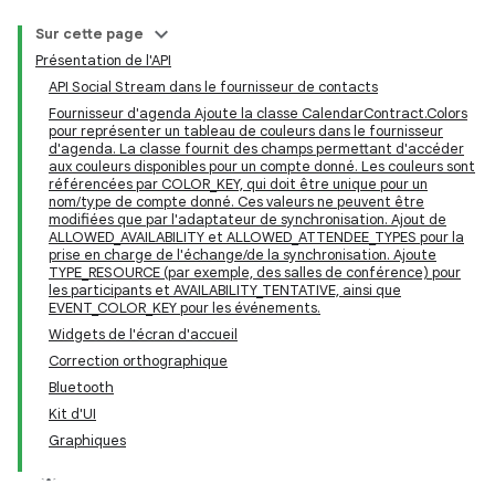
Sur cette page
Présentation de l'API
API Social Stream dans le fournisseur de contacts
Fournisseur d'agenda Ajoute la classe CalendarContract.Colors
pour représenter un tableau de couleurs dans le fournisseur
d'agenda. La classe fournit des champs permettant d'accéder
aux couleurs disponibles pour un compte donné. Les couleurs sont
référencées par COLOR_KEY, qui doit être unique pour un
nom/type de compte donné. Ces valeurs ne peuvent être
modifiées que par l'adaptateur de synchronisation. Ajout de
ALLOWED_AVAILABILITY et ALLOWED_ATTENDEE_TYPES pour la
prise en charge de l'échange/de la synchronisation. Ajoute
TYPE_RESOURCE (par exemple, des salles de conférence) pour
les participants et AVAILABILITY_TENTATIVE, ainsi que
EVENT_COLOR_KEY pour les événements.
Widgets de l'écran d'accueil
Correction orthographique
Bluetooth
Kit d'UI
Graphiques