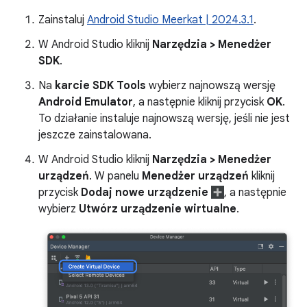
Zainstaluj
Android Studio Meerkat | 2024.3.1
.
W Android Studio kliknij
Narzędzia > Menedżer
SDK
.
Na
karcie SDK Tools
wybierz najnowszą wersję
Android Emulator
, a następnie kliknij przycisk
OK
.
To działanie instaluje najnowszą wersję, jeśli nie jest
jeszcze zainstalowana.
W Android Studio kliknij
Narzędzia > Menedżer
urządzeń
. W panelu
Menedżer urządzeń
kliknij
przycisk
Dodaj nowe urządzenie
, a następnie
wybierz
Utwórz urządzenie wirtualne
.