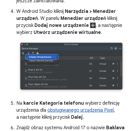
jeszcze zainstalowana.
W Android Studio kliknij
Narzędzia > Menedżer
urządzeń
. W panelu
Menedżer urządzeń
kliknij
przycisk
Dodaj nowe urządzenie
, a następnie
wybierz
Utwórz urządzenie wirtualne
.
Na
karcie Kategoria telefonu
wybierz definicję
urządzenia dla
obsługiwanego urządzenia Pixel
,
a następnie kliknij przycisk
Dalej
.
Znajdź obraz systemu Android 17 o nazwie
Baklava