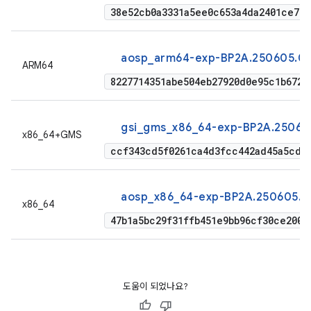
38e52cb0a3331a5ee0c653a4da2401ce745
aosp_arm64-exp-BP2A.250605.03
ARM64
8227714351abe504eb27920d0e95c1b6727
gsi_gms_x86_64-exp-BP2A.250605
x86_64+GMS
ccf343cd5f0261ca4d3fcc442ad45a5cded
aosp_x86_64-exp-BP2A.250605.03
x86_64
47b1a5bc29f31ffb451e9bb96cf30ce2004
도움이 되었나요?