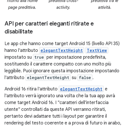
ritorno alla home
predittiva cross-
predittiva tra le
page predittiva.
activity.
attività.
API per caratteri eleganti ritirate e
disabilitate
Le app che hanno come target Android 15 (livello API 35)
hanno l'attributo
elegantTextHeight
TextView
impostato su
true
per impostazione predefinita,
sostituendo il carattere compatto con uno molto più
leggibile. Puoi ignorare questa impostazione impostando
l'attributo
elegantTextHeight
su
false
.
Android 16 ritira l'attributo
elegantTextHeight
e
l'attributo verrà ignorato una volta che la tua app avrà
come target Android 16. I "caratteri dell'interfaccia
utente" controllati da queste API verranno ritirati,
pertanto devi adattare tutti i layout per garantire il
rendering del testo coerente e a prova di futuro in arabo,