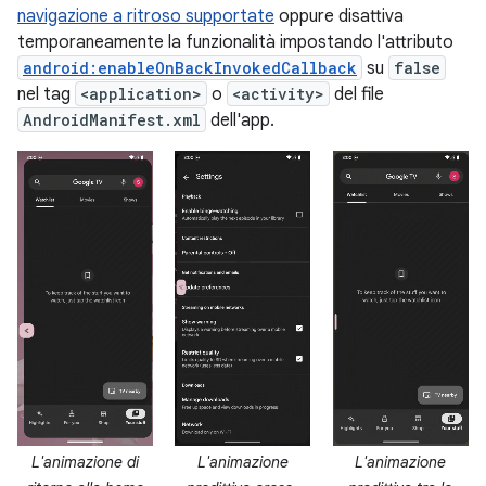
navigazione a ritroso supportate
oppure disattiva
temporaneamente la funzionalità impostando l'attributo
android:enableOnBackInvokedCallback
su
false
nel tag
<application>
o
<activity>
del file
AndroidManifest.xml
dell'app.
L'animazione di
L'animazione
L'animazione