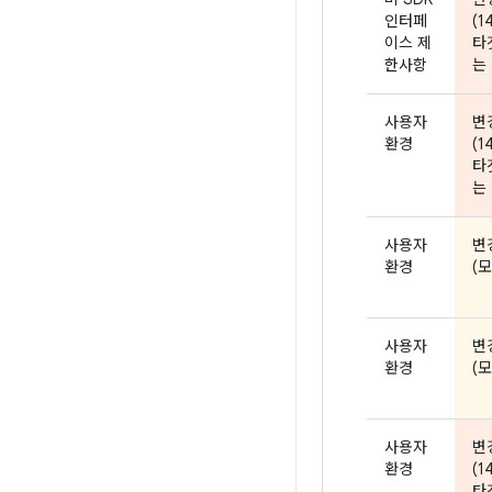
인터페
(1
이스 제
타
한사항
는 
사용자
변
환경
(1
타
는 
사용자
변
환경
(모
사용자
변
환경
(모
사용자
변
환경
(1
타