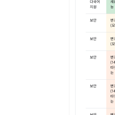
다국어
새
지원
능 
보안
변
(모
보안
변
(모
보안
변
(1
타
는 
보안
변
(1
타
는 
보안
변