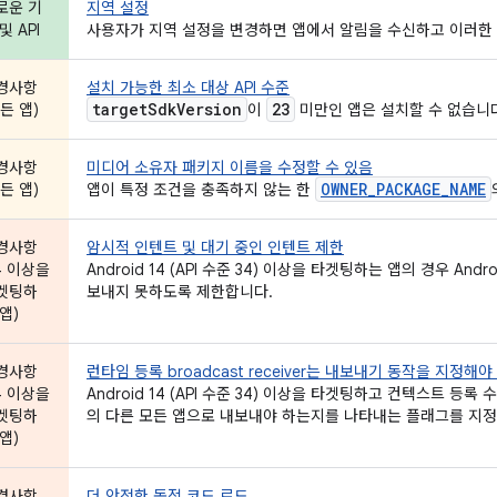
로운 기
지역 설정
및 API
사용자가 지역 설정을 변경하면 앱에서 알림을 수신하고 이러한 
경사항
설치 가능한 최소 대상 API 수준
target
Sdk
Version
23
든 앱)
이
미만인 앱은 설치할 수 없습니
경사항
미디어 소유자 패키지 이름을 수정할 수 있음
OWNER_PACKAGE_NAME
든 앱)
앱이 특정 조건을 충족하지 않는 한
경사항
암시적 인텐트 및 대기 중인 인텐트 제한
4 이상을
Android 14 (API 수준 34) 이상을 타겟팅하는 앱의 경우 A
겟팅하
보내지 못하도록 제한합니다.
앱)
경사항
런타임 등록 broadcast receiver는 내보내기 동작을 지정해야
4 이상을
Android 14 (API 수준 34) 이상을 타겟팅하고 컨텍스트 
겟팅하
의 다른 모든 앱으로 내보내야 하는지를 나타내는 플래그를 지정
앱)
경사항
더 안전한 동적 코드 로드