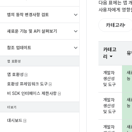
다음 표에는 앱 
사용자에게 영향을
앱의 동작 변경사항 검토
카테고리
새로운 기능 및 API 살펴보기
참조 업데이트
카테고
유
리
앱 호환성
개발자
새
앱 호환성 ⍈
생산성
능 
호환성 프레임워크 도구 ⍈
및 도구
비 SDK 인터페이스 제한사항 ⍈
개발자
새
생산성
능 
더보기
및 도구
대시보드 ⍈
개발자
새