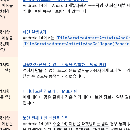
4 이상을
Android 14에는 Android 개발자와의 공동작업 및 최신 내
겟팅하
업데이트된 목록이 포함되어 있습니다.
앱)
경사항
타일 실행 API
TileService#startActivityAndC
4 이상을
Android 14에서는
TileService#startActivityAndCollapse(Pendin
겟팅하
앱)
경사항
사용자가 닫을 수 없는 알림을 경험하는 방식 변경
든 앱)
앱에서 닫을 수 없는 포그라운드 알림을 사용자에게 표시하는 경우
닫을 수 있도록 동작을 변경했습니다.
경사항
데이터 보안 정보가 더 잘 표시됨
든 앱)
이제 데이터 공유 관행과 같은 앱의 데이터 보안 정보가 일부 권
됩니다.
경사항
보안 전체 화면 인텐트 알림
4 이상을
Android 14 (API 수준 34) 이상을 타겟팅하는 앱의 경우 
USE
_
FULL
_
SCREEN
_
INTENT
겟팅하
을 지원하기 위해
권한을 사용