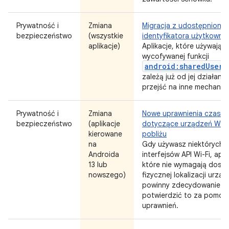
Prywatność i
Zmiana
Migracja z udostępnione
bezpieczeństwo
(wszystkie
identyfikatora użytkownik
aplikacje)
Aplikacje, które używają
wycofywanej funkcji
android:sharedUserI
zależą już od jej działani
przejść na inne mechaniz
Prywatność i
Zmiana
Nowe uprawnienia czasu d
bezpieczeństwo
(aplikacje
dotyczące urządzeń Wi-F
kierowane
pobliżu
na
Gdy używasz niektórych
Androida
interfejsów API Wi-Fi, apli
13 lub
które nie wymagają dost
nowszego)
fizycznej lokalizacji urząd
powinny zdecydowanie
potwierdzić to za pomoc
uprawnień.