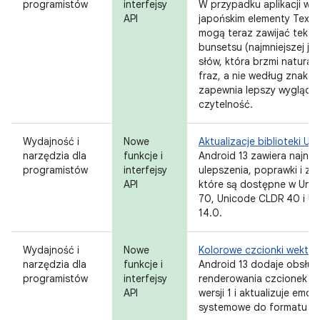
programistów
interfejsy
W przypadku aplikacji w j
API
japońskim elementy TextV
mogą teraz zawijać tekst
bunsetsu (najmniejszej je
słów, która brzmi naturaln
fraz, a nie według znaków
zapewnia lepszy wygląd i
czytelność.
Wydajność i
Nowe
Aktualizacje biblioteki Un
narzędzia dla
funkcje i
Android 13 zawiera najno
programistów
interfejsy
ulepszenia, poprawki i zm
API
które są dostępne w Uni
70, Unicode CLDR 40 i U
14.0.
Wydajność i
Nowe
Kolorowe czcionki wekto
narzędzia dla
funkcje i
Android 13 dodaje obsług
programistów
interfejsy
renderowania czcionek C
API
wersji 1 i aktualizuje emoji
systemowe do formatu C