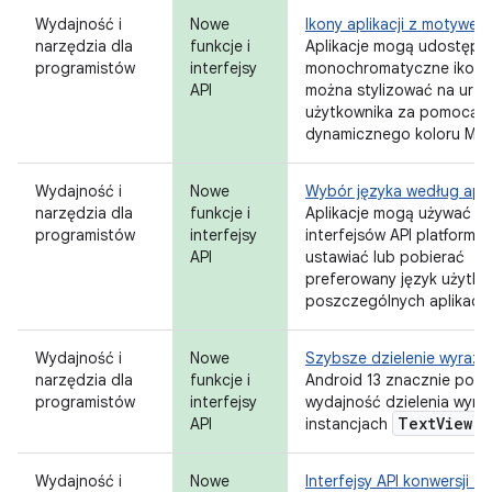
Wydajność i
Nowe
Ikony aplikacji z motywem
narzędzia dla
funkcje i
Aplikacje mogą udostępn
programistów
interfejsy
monochromatyczne ikony,
API
można stylizować na urz
użytkownika za pomocą
dynamicznego koloru Mate
Wydajność i
Nowe
Wybór języka według aplik
narzędzia dla
funkcje i
Aplikacje mogą używać n
programistów
interfejsy
interfejsów API platformy,
API
ustawiać lub pobierać
preferowany język użytko
poszczególnych aplikacji.
Wydajność i
Nowe
Szybsze dzielenie wyraz
narzędzia dla
funkcje i
Android 13 znacznie popr
programistów
interfejsy
wydajność dzielenia wyr
Text
View
API
instancjach
.
Wydajność i
Nowe
Interfejsy API konwersji te