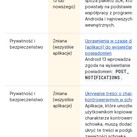
13 lub
spoza pakietu SDK, które
nowszego)
powstały na podstawie
współpracy z programist
Androida i najnowszych t
wewnętrznych.
Prywatność i
Zmiana
Uprawnienia w czasie dzia
bezpieczeństwo
(wszystkie
(aplikacji) do wyświetlania
aplikacje)
powiadomień
Android 13 wprowadza n
zgoda na wyświetlanie
POST
_
powiadomień:
NOTIFICATIONS
.
Prywatność i
Zmiana
Ukrywanie treści o charak
bezpieczeństwo
(wszystkie
kontrowersyjnym w scho
aplikacje)
Aplikacje, które umożliwia
użytkownikom kopiowanie 
charakterze kontrowersy
schowka, muszą dodać fl
ukryć te treści w podglą
zawartości schowka.