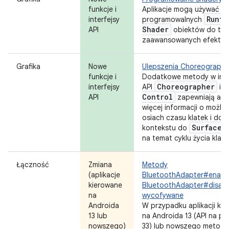
funkcje i
Aplikacje mogą używać
Runti
interfejsy
programowalnych
Shader
API
obiektów do two
zaawansowanych efektów
Grafika
Nowe
Ulepszenia Choreographe
funkcje i
Dodatkowe metody w inte
Choreographer
interfejsy
API
i
Control
API
zapewniają apl
więcej informacji o możli
osiach czasu klatek i dod
Surface
F
kontekstu do
na temat cyklu życia klatki
Łączność
Zmiana
Metody
(aplikacje
BluetoothAdapter#enable(
kierowane
BluetoothAdapter#disabl
na
wycofywane
Androida
W przypadku aplikacji ki
13 lub
na Androida 13 (API na po
nowszego)
33) lub nowszego metody