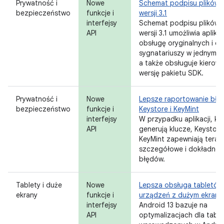
Prywatność i
Nowe
Schemat podpisu plików 
bezpieczeństwo
funkcje i
wersji 3.1
interfejsy
Schemat podpisu plików 
API
wersji 3.1 umożliwia aplika
obsługę oryginalnych i o
sygnatariuszy w jednym pl
a także obsługuje kierowa
wersję pakietu SDK.
Prywatność i
Nowe
Lepsze raportowanie błę
bezpieczeństwo
funkcje i
Keystore i KeyMint
interfejsy
W przypadku aplikacji, kt
API
generują klucze, Keystore 
KeyMint zapewniają teraz 
szczegółowe i dokładne w
błędów.
Tablety i duże
Nowe
Lepsza obsługa tabletów 
ekrany
funkcje i
urządzeń z dużym ekran
interfejsy
Android 13 bazuje na
API
optymalizacjach dla tabl