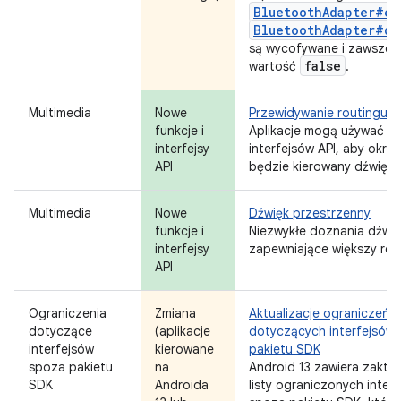
BluetoothAdapter#en
BluetoothAdapter#di
są wycofywane i zawsze 
false
wartość
.
Multimedia
Nowe
Przewidywanie routingu d
funkcje i
Aplikacje mogą używać n
interfejsy
interfejsów API, aby określ
API
będzie kierowany dźwięk.
Multimedia
Nowe
Dźwięk przestrzenny
funkcje i
Niezwykłe doznania dźwi
interfejsy
zapewniające większy real
API
Ograniczenia
Zmiana
Aktualizacje ograniczeń
dotyczące
(aplikacje
dotyczących interfejsów
interfejsów
kierowane
pakietu SDK
spoza pakietu
na
Android 13 zawiera zaktu
SDK
Androida
listy ograniczonych inter