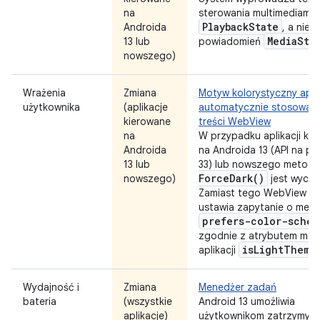
na
sterowania multimediami z
Playback
State
Androida
, a nie z
Media
Sty
13 lub
powiadomień
nowszego)
Wrażenia
Zmiana
Motyw kolorystyczny aplik
użytkownika
(aplikacje
automatycznie stosowan
kierowane
treści WebView
na
W przypadku aplikacji ki
Androida
na Androida 13 (API na po
13 lub
33) lub nowszego metod
Force
Dark(
)
nowszego)
jest wyco
Zamiast tego WebView z
ustawia zapytanie o medi
prefers-color-schem
zgodnie z atrybutem mo
is
Light
Theme
aplikacji
Wydajność i
Zmiana
Menedżer zadań
bateria
(wszystkie
Android 13 umożliwia
aplikacje)
użytkownikom zatrzymyw