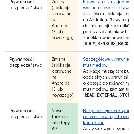
Prywatność i
Zmiana
Korzystanie z czujników ci
bezpieczeństwo
(aplikacje
wymaga nowych uprawni
kierowane
Jeśli Twoja aplikacja jest
na
na Androida 13 i wymaga
Androida
do informacji z czujników 
13 lub
podczas działania w tle, 
nowszego)
zadeklarować nowe upraw
BODY
_
SENSORS
_
BACKGR
Prywatność i
Zmiana
Szczegółowe uprawnieni
bezpieczeństwo
(aplikacje
multimediów
kierowane
Aplikacje muszą teraz uż
na
oddzielnych uprawnień, a
Androida
o dostęp do różnych typ
13 lub
multimediów, zamiast upr
READ
_
EXTERNAL
_
STORA
nowszego)
Prywatność i
Nowe
Bezpieczniejsze eksport
bezpieczeństwo
funkcje i
odbiorników rejestrowan
interfejsy
kontekście
API
Aby zwiększyć bezpiecz