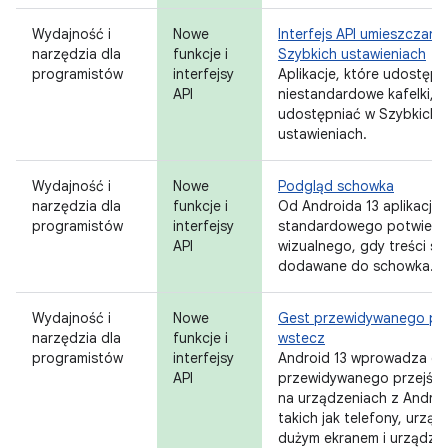
Wydajność i
Nowe
Interfejs API umieszczani
narzędzia dla
funkcje i
Szybkich ustawieniach
programistów
interfejsy
Aplikacje, które udostępn
API
niestandardowe kafelki, 
udostępniać w Szybkich
ustawieniach.
Wydajność i
Nowe
Podgląd schowka
narzędzia dla
funkcje i
Od Androida 13 aplikacje 
programistów
interfejsy
standardowego potwierd
API
wizualnego, gdy treści są
dodawane do schowka.
Wydajność i
Nowe
Gest przewidywanego prz
narzędzia dla
funkcje i
wstecz
programistów
interfejsy
Android 13 wprowadza ge
API
przewidywanego przejści
na urządzeniach z Andro
takich jak telefony, urząd
dużym ekranem i urządze