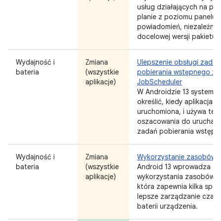
usług działających na pi
planie z poziomu panelu
powiadomień, niezależnie
docelowej wersji pakietu 
Wydajność i
Zmiana
Ulepszenie obsługi zadań
bateria
(wszystkie
pobierania wstępnego z
aplikacje)
JobScheduler
W Androidzie 13 system p
określić, kiedy aplikacja z
uruchomiona, i używa teg
oszacowania do uruchami
zadań pobierania wstępn
Wydajność i
Zmiana
Wykorzystanie zasobów b
bateria
(wszystkie
Android 13 wprowadza fu
aplikacje)
wykorzystania zasobów ba
która zapewnia kilka spo
lepsze zarządzanie czas
baterii urządzenia.