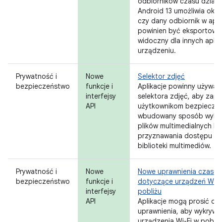
odbiorników czasu działa
Android 13 umożliwia okreś
czy dany odbiornik w aplik
powinien być eksportowan
widoczny dla innych aplika
urządzeniu.
Prywatność i
Nowe
Selektor zdjęć
bezpieczeństwo
funkcje i
Aplikacje powinny używa
interfejsy
selektora zdjęć, aby zap
API
użytkownikom bezpieczny
wbudowany sposób wybie
plików multimedialnych b
przyznawania dostępu do
biblioteki multimediów.
Prywatność i
Nowe
Nowe uprawnienia czasu d
bezpieczeństwo
funkcje i
dotyczące urządzeń Wi-F
interfejsy
pobliżu
API
Aplikacje mogą prosić o 
uprawnienia, aby wykrywa
urządzenia Wi-Fi w pobliż