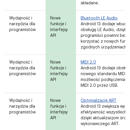
składane.
Wydajność i
Nowe
Bluetooth LE Audio
narzędzia dla
funkcje i
Android 13 dodaje wbud
programistów
interfejsy
obsługę LE Audio, dzięki
API
programiści powinni bezp
korzystać z nowych funkc
zgodnych urządzeniach.
Wydajność i
Nowe
MIDI 2.0
narzędzia dla
funkcje i
Android 13 dodaje obsług
programistów
interfejsy
nowego standardu MIDI 2
API
możliwość podłączenia s
MIDI 2.0 przez USB.
Wydajność i
Nowe
Optymalizacje ART
narzędzia dla
funkcje i
Android 13 zwiększa wyda
programistów
interfejsy
efektywność wszystkich ap
API
dzięki aktualizacjom środ
wykonawczego ART.