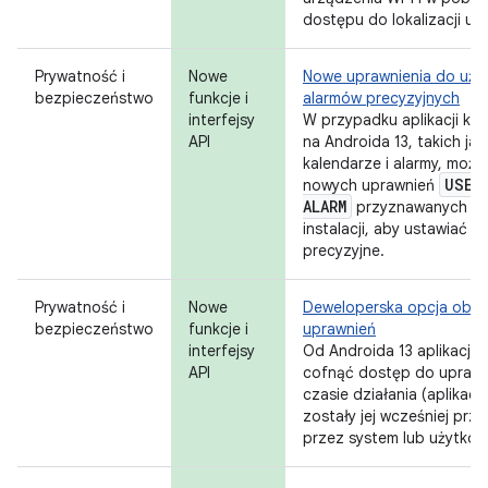
dostępu do lokalizacji ur
Prywatność i
Nowe
Nowe uprawnienia do uży
bezpieczeństwo
funkcje i
alarmów precyzyjnych
interfejsy
W przypadku aplikacji ki
API
na Androida 13, takich jak
kalendarze i alarmy, moż
USE
_
nowych uprawnień
ALARM
przyznawanych p
instalacji, aby ustawiać a
precyzyjne.
Prywatność i
Nowe
Deweloperska opcja obni
bezpieczeństwo
funkcje i
uprawnień
interfejsy
Od Androida 13 aplikacja
API
cofnąć dostęp do uprawn
czasie działania (aplikacji
zostały jej wcześniej prz
przez system lub użytkow