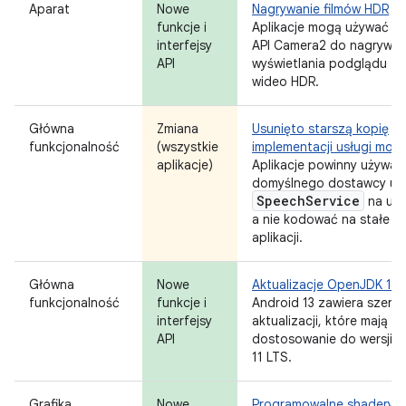
Aparat
Nowe
Nagrywanie filmów HDR
funkcje i
Aplikacje mogą używać in
interfejsy
API Camera2 do nagrywani
API
wyświetlania podglądu tre
wideo HDR.
Główna
Zmiana
Usunięto starszą kopię
funkcjonalność
(wszystkie
implementacji usługi mow
aplikacje)
Aplikacje powinny używać
domyślnego dostawcy usł
Speech
Service
na urz
a nie kodować na stałe k
aplikacji.
Główna
Nowe
Aktualizacje OpenJDK 11
funkcjonalność
funkcje i
Android 13 zawiera szere
interfejsy
aktualizacji, które mają na
API
dostosowanie do wersji 
11 LTS.
Grafika
Nowe
Programowalne shadery