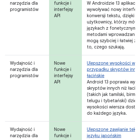
narzędzia dla
funkcje i
W Androidzie 13 aplikacj
programistów
interfejsy
wywoływać nowy interfejs
API
konwersji tekstu, dzięki 
użytkownicy, którzy mówi
językach z fonetycznymi
metodami wprowadzania t
mogą szybciej i łatwiej z
to, czego szukają.
Wydajność i
Nowe
Ulepszone wysokości wie
narzędzia dla
funkcje i
przypadku skryptów innyc
programistów
interfejsy
łacińskie
API
Android 13 poprawia wyśw
skryptów innych niż łacińs
(takich jak tamilski, birmań
telugu i tybetański) dzięki
wysokości wiersza dosto
do każdego języka.
Wydajność i
Nowe
Ulepszone zawijanie teks
narzędzia dla
funkcje i
języku japońskim