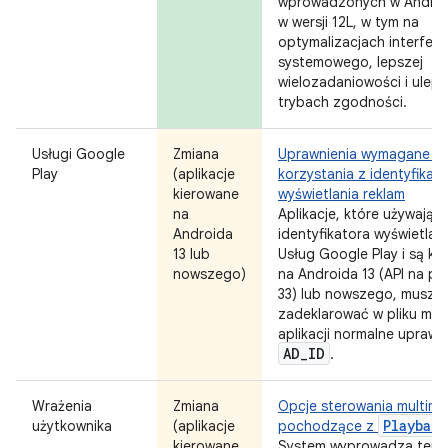
wprowadzonych w Android
w wersji 12L, w tym na
optymalizacjach interfejs
systemowego, lepszej
wielozadaniowości i ulep
trybach zgodności.
Usługi Google
Zmiana
Uprawnienia wymagane d
Play
(aplikacje
korzystania z identyfikat
kierowane
wyświetlania reklam
na
Aplikacje, które używają
Androida
identyfikatora wyświetlan
13 lub
Usług Google Play i są ki
nowszego)
na Androida 13 (API na po
33) lub nowszego, muszą
zadeklarować w pliku man
aplikacji normalne uprawn
AD
_
ID
.
Wrażenia
Zmiana
Opcje sterowania multime
Playbac
użytkownika
(aplikacje
pochodzące z
kierowane
System wyprowadza tera