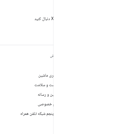
X
AndroidDev@ را در X دنبال کنید
مطالب بیشتر درباره
کاوش
ANDROID
بازی
Android
یادگیری ماشین
Android برای سازمان‌ها
بهداشت و سلامت
امنیت
دوربین و رسانه
منبع آزاد
حریم خصوصی
اخبار
نسل پنجم شبکه تلفن همراه
وبلاگ
پادکست‌ها