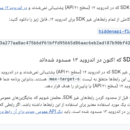
و
در اندروید ۱۳ مسدود شده‌اند
ی غیر SDK برای اندروید ۱۳، فایل زیر را دانلود کنید:
hiddenapi-fl
3a277aa8ac475b6df61bffd95665d86aac6eb2ad187b90bf4
 این رابط‌ها متعلق به لیست
max-target-s
هستند، بنابراین برنامه شما ف
ف قرار دهد.
هدف ما این است که قبل از محدود کردن رابط‌های غیر SDK، مطمئن
یک مورد استفاده معتبر برای استفاده از این رابط‌ها داشته باشد. اگر رابطی که
۱۳ مسدود شده است، باید
یک API عمومی جدید برای آن رابط درخواست کنید