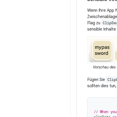
Wenn Ihre App N
Zwischenablage
Flag zu
ClipDe
sensible Inhalt
Vorschau des 
Fügen Sie
Clip
sollten dies tun
// When you
clipData
.
ap