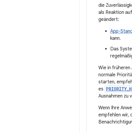
die Zuverlässig
als Reaktion au
geändert:
App-Stan
kann.
Das System
regelmäßig
Wie in früheren
normale Priorit
starten, empfeh
es
PRIORITY_H
Ausnahmen zu v
Wenn Ihre Anwen
empfehlen wir, 
Benachrichtigun