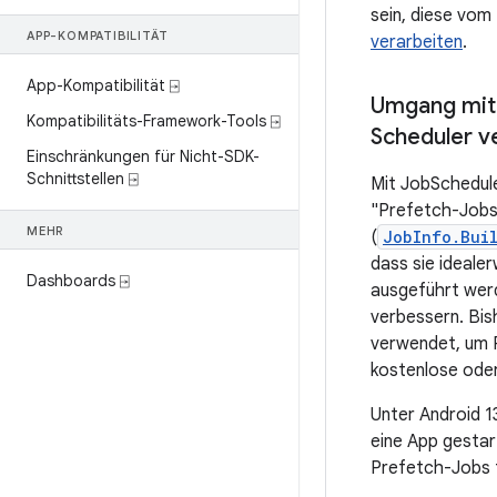
sein, diese vom 
APP-KOMPATIBILITÄT
verarbeiten
.
App-Kompatibilität ⍈
Umgang mit
Kompatibilitäts-Framework-Tools ⍈
Scheduler v
Einschränkungen für Nicht-SDK-
Schnittstellen ⍈
Mit JobSchedul
"Prefetch-Jobs
MEHR
(
JobInfo.Bui
dass sie ideale
Dashboards ⍈
ausgeführt werd
verbessern. Bis
verwendet, um 
kostenlose oder
Unter Android 1
eine App gestar
Prefetch-Jobs f