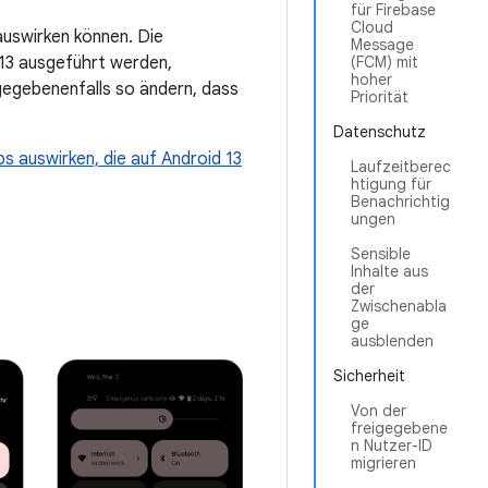
für Firebase
Cloud
auswirken können. Die
Message
 13 ausgeführt werden,
(FCM) mit
hoher
 gegebenenfalls so ändern, dass
Priorität
Datenschutz
s auswirken, die auf Android 13
Laufzeitberec
htigung für
Benachrichtig
ungen
Sensible
Inhalte aus
der
Zwischenabla
ge
ausblenden
Sicherheit
Von der
freigegebene
n Nutzer-ID
migrieren