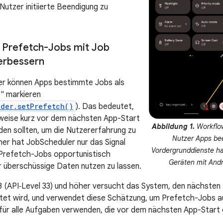
Nutzer initiierte Beendigung zu
 Prefetch-Jobs mit Job
erbessern
er können Apps bestimmte Jobs als
" markieren
lder.setPrefetch()
). Das bedeutet,
rweise kurz vor dem nächsten App-Start
Abbildung 1.
Workflow
en sollten, um die Nutzererfahrung zu
Nutzer Apps be
her hat JobScheduler nur das Signal
Vordergrunddienste ha
Prefetch-Jobs opportunistisch
Geräten mit Andr
 überschüssige Daten nutzen zu lassen.
3 (API‑Level 33) und höher versucht das System, den nächsten Z
tet wird, und verwendet diese Schätzung, um Prefetch-Jobs a
ür alle Aufgaben verwenden, die vor dem nächsten App-Start e