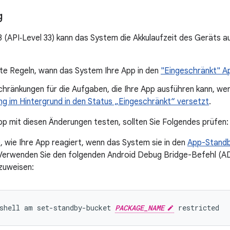
g
3 (API‑Level 33) kann das System die Akkulaufzeit des Geräts 
rte Regeln, wann das System Ihre App in den
"Eingeschränkt" A
hränkungen für die Aufgaben, die Ihre App ausführen kann, wen
g im Hintergrund in den Status „Eingeschränkt“ versetzt
.
pp mit diesen Änderungen testen, sollten Sie Folgendes prüfen:
, wie Ihre App reagiert, wenn das System sie in den
App-Standb
 Verwenden Sie den folgenden Android Debug Bridge-Befehl (A
zuweisen:
shell am set-standby-bucket 
PACKAGE_NAME