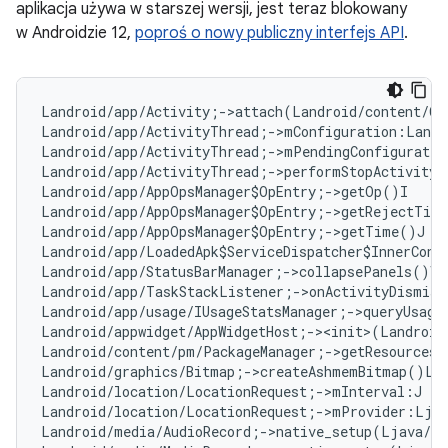
aplikacja używa w starszej wersji, jest teraz blokowany
w Androidzie 12,
poproś o nowy publiczny interfejs API
.
Landroid/app/Activity;->attach(Landroid/content/Co
Landroid/app/ActivityThread;->mConfiguration:Landr
Landroid/app/ActivityThread;->mPendingConfiguratio
Landroid/app/ActivityThread;->performStopActivity(
Landroid/app/AppOpsManager$OpEntry;->getOp()I   
#
Landroid/app/AppOpsManager$OpEntry;->getRejectTim
Landroid/app/AppOpsManager$OpEntry;->getTime()J  
Landroid/app/LoadedApk$ServiceDispatcher$InnerConn
Landroid/app/StatusBarManager;->collapsePanels()V

Landroid/app/TaskStackListener;->onActivityDismiss
Landroid/app/usage/IUsageStatsManager;->queryUsage
Landroid/appwidget/AppWidgetHost;-><init>(Landroid
Landroid/content/pm/PackageManager;->getResourcesF
Landroid/graphics/Bitmap;->createAshmemBitmap()La
Landroid/location/LocationRequest;->mInterval:J   
Landroid/location/LocationRequest;->mProvider:Ljav
Landroid/media/AudioRecord;->native_setup(Ljava/l