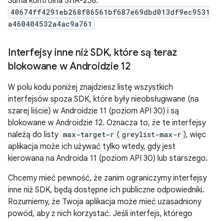
Suma kontrolna SHA-256:
40674ff4291eb268f86561bf687e69dbd013df9ec9531
a460404532a4ac9a761
Interfejsy inne niż SDK
,
które są teraz
blokowane w Androidzie 12
W polu kodu poniżej znajdziesz listę wszystkich
interfejsów spoza SDK, które były nieobsługiwane (na
szarej liście) w Androidzie 11 (poziom API 30) i są
blokowane w Androidzie 12. Oznacza to, że te interfejsy
należą do listy
max-target-r
(
greylist-max-r
), więc
aplikacja może ich używać tylko wtedy, gdy jest
kierowana na Androida 11 (poziom API 30) lub starszego.
Chcemy mieć pewność, że zanim ograniczymy interfejsy
inne niż SDK, będą dostępne ich publiczne odpowiedniki.
Rozumiemy, że Twoja aplikacja może mieć uzasadniony
powód, aby z nich korzystać. Jeśli interfejs, którego