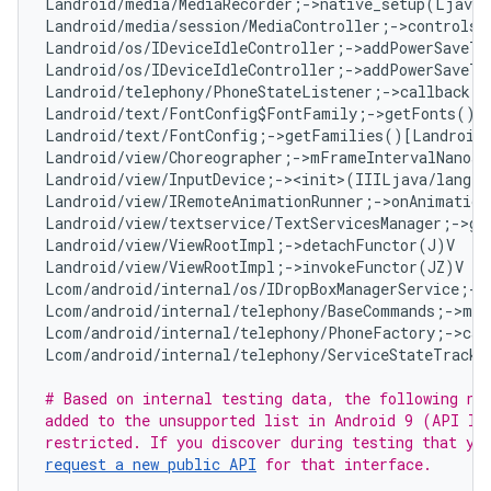
Landroid/media/MediaRecorder;->native_setup(Ljava
Landroid/media/session/MediaController;->controlsS
Landroid/os/IDeviceIdleController;->addPowerSaveTe
Landroid/os/IDeviceIdleController;->addPowerSaveTe
Landroid/telephony/PhoneStateListener;->callback:L
Landroid/text/FontConfig$FontFamily;->getFonts()[L
Landroid/text/FontConfig;->getFamilies()[Landroid/
Landroid/view/Choreographer;->mFrameIntervalNanos:
Landroid/view/InputDevice;-><init>(IIILjava/lang/S
Landroid/view/IRemoteAnimationRunner;->onAnimation
Landroid/view/textservice/TextServicesManager;->ge
Landroid/view/ViewRootImpl;->detachFunctor(J)V   
#
Landroid/view/ViewRootImpl;->invokeFunctor(JZ)V   
Lcom/android/internal/os/IDropBoxManagerService;->
Lcom/android/internal/telephony/BaseCommands;->mAl
Lcom/android/internal/telephony/PhoneFactory;->cal
Lcom/android/internal/telephony/ServiceStateTracke
# Based on internal testing data, the following non
added to the unsupported list in Android 9 (API lev
request a new public API
 for that interface.