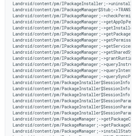
r$SessionParams;->sizeBytes:J
Landroid/content/pm/PackageManager;->getPackageCandidateVolumes(Landroid/content/pm/ApplicationInfo;)Ljava/util/List;
Landroid/content/pm/PackageManager;->getPackageCurrentVolume(Landroid/content/pm/ApplicationInfo;)Landroid/os/storage/VolumeInfo;
Landroid/content/pm/PackageManager;->installStatusToString(ILjava/lang/String;)Ljava/lang/String;
Landroid/content/pm/PackageManager;->MOVE_EXTERNAL_MEDIA:I
Landroid/content/pm/PackageManager;->MOVE_INTERNAL:I
Landroid/content/pm/PackageManager;->movePackage(Ljava/lang/String;Landroid/os/storage/VolumeInfo;)I
Landroid/content/pm/PackageManager;->SYSTEM_SHARED_LIBRARY_SERVICES:Ljava/lang/String;
Landroid/content/pm/PackageManager;->SYSTEM_SHARED_LIBRARY_SHARED:Ljava/lang/String;
Landroid/content/pm/PackageParser$Package;->mKeySetMapping:Landroid/util/ArrayMap;
Landroid/content/pm/PackageParser$Package;->mUpgradeKeySets:Landroid/util/ArraySet;
Landroid/content/pm/PackageParser$SigningDetails$Builder;->setPastSigningCertificates([Landroid/content/pm/Signature;)Landroid/content/pm/PackageParser$SigningDetails$Builder;
Landroid/content/pm/PackageParser;->collectCertificates(Landroid/content/pm/PackageParser$Package;Ljava/io/File;Z)V
Landroid/content/pm/PackageParser;->mCallback:Landroid/content/pm/PackageParser$Callback;
Landroid/content/pm/ParceledListSlice;->getList()Ljava/util/List;
Landroid/content/pm/ParceledListSlice;->writeParcelableCreator(Landroid/os/Parcelable;Landroid/os/Parcel;)V
Landroid/content/pm/ParceledListSlice;->writeParcelableCreator(Ljava/lang/Object;Landroid/os/Parcel;)V
Landroid/content/pm/PermissionInfo;->protectionToString(I)Ljava/lang/String;
Landroid/content/pm/ResolveInfo;->getComponentInfo()Landroid/content/pm/ComponentInfo;
Landroid/content/pm/StringParceledListSlice;->getList()Ljava/util/List;
Landroid/content/pm/VerifierInfo;-><init>(Ljava/lang/String;Ljava/security/PublicKey;)V
Landroid/content/res/AssetManager;->applyStyle(JIILandroid/content/res/XmlBlock$Parser;[IJJ)V
Landroid/content/res/AssetManager;->openNonAsset(ILjava/lang/String;)Ljava/io/InputStream;
Landroid/content/res/AssetManager;->openNonAsset(Ljava/lang/String;I)Ljava/io/InputStream;
Landroid/content/res/AssetManager;->resolveAttrs(JII[I[I[I[I)Z
Landroid/content/res/AssetManager;->retrieveAttributes(Landroid/content/res/XmlBlock$Parser;[I[I[I)Z
Landroid/content/res/AssetManager;->setThemeTo(JLandroid/content/res/AssetManager;J)V
Landroid/content/res/ColorStateList;->obtainForTheme(Landroid/content/res/Resources$Theme;)Landroid/content/res/ColorStateList;
Landroid/content/res/ColorStateList;->obtainForTheme(Landroid/content/res/Resources$Theme;)Landroid/content/res/ComplexColor;
Landroid/content/res/ColorStateList;->onColorsChanged()V
Landroid/content/res/CompatibilityInfo;->computeCompatibleScaling(Landroid/util/DisplayMetrics;Landroid/util/DisplayMetrics;)F
Landroid/content/res/Configuration;->assetsSeq:I
Landroid/content/res/Configuration;->resourceQualifierString(Landroid/content/res/Configuration;)Ljava/lang/String;
Landroid/content/res/DrawableCache;->getInstance(JLandroid/content/res/Resources;Landroid/content/res/Resources$Theme;)Landroid/graphics/drawable/Drawable;
Landroid/content/res/ObbInfo;->salt:[B
Landroid/content/res/Resources;-><init>(Ljava/lang/ClassLoader;)V
Landroid/content/res/Resources;->getDrawableInflater()Landroid/graphics/drawable/DrawableInflater;
Landroid/content/res/Resources;->loadDrawable(Landroid/util/TypedValue;IILandroid/content/res/Resources$Theme;)Landroid/graphics/drawable/Drawable;
Landroid/content/res/ResourcesImpl;-><init>(Landroid/content/res/AssetManager;Landroid/util/DisplayMetrics;Landroid/content/res/Configuration;Landroid/view/DisplayAdjustments;)V
Landroid/content/res/ResourcesImpl;->getDisplayMetrics()Landroid/util/DisplayMetrics;
Landroid/content/res/ResourcesImpl;->getValue(ILandroid/util/TypedValue;Z)V
Landroid/content/res/ResourcesImpl;->mConfiguration:Landroid/content/res/Configuration;
Landroid/content/res/ResourcesImpl;->mPreloading:Z
Landroid/content/res/ResourcesImpl;->TRACE_FOR_MISS_PRELOAD:Z
Landroid/content/res/ResourcesImpl;->TRACE_FOR_PRELOAD:Z
Landroid/content/res/TypedArray;->mAssets:Landroid/content/res/AssetManager;
Landroid/content/res/TypedArray;->mMetrics:Landroid/util/DisplayMetrics;
Landroid/content/res/TypedArray;->mRecycled:Z
Landroid/content/res/TypedArray;->mTheme:Landroid/content/res/Resources$Theme;
Landroid/content/res/XmlBlock$Parser;->mParseState:J
Landroid/content/SyncAdapterType;->allowParallelSyncs:Z
Landroid/content/SyncAdapterType;->isAlwaysSyncable:Z
Landroid/content/SyncAdapterType;->settingsActivity:Ljava/lang/String;
Landroid/content/UndoManager;-><init>()V
Landroid/content/UndoManager;->addOperation(Landroid/content/UndoOperation;I)V
Landroid/content/UndoManager;->beginUpdate(Ljava/lang/CharSequence;)V
Landroid/content/UndoManager;->commitState(Landroid/content/UndoOwner;)I
Landroid/content/UndoManager;->countRedos([Landroid/content/UndoOwner;)I
Landroid/content/UndoManager;->countUndos([Landroid/content/UndoOwner;)I
Landroid/content/UndoManager;->endUpdate()V
Landroid/content/UndoManager;->forgetRedos([Landroid/content/UndoOwner;I)I
Landroid/content/UndoManager;->forgetUndos([Landroid/content/UndoOwner;