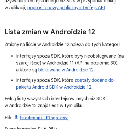
używania interfejsu innego niż SDK w przypadku funkcji
w aplikacji,
poproś o nowy publiczny interfejs API
.
Lista zmian w Androidzie 12
Zmiany na liście w Androidzie 12 należą do tych kategorii:
Interfejsy spoza SDK, które były nieobsługiwane (na
szarej liście) w Androidzie 11 (API na poziomie 30),
a które są
blokowane w Androidzie 12
.
Interfejsy spoza SDK, które
zostały dodane do
pakietu Android SDK w Androidzie 12
.
Pełną listę wszystkich interfejsów innych niż SDK
w Androidzie 12 znajdziesz w tym pliku:
Plik:
hiddenapi-flags.csv