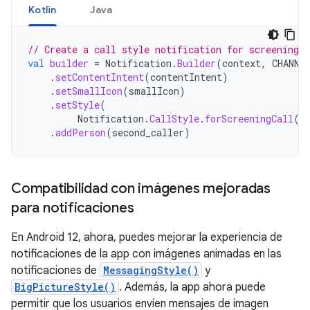
Kotlin
Java
// Create a call style notification for screening a
val
builder
=
Notification
.
Builder
(
context
,
CHANNE
.
setContentIntent
(
contentIntent
)
.
setSmallIcon
(
smallIcon
)
.
setStyle
(
Notification
.
CallStyle
.
forScreeningCall
(
c
.
addPerson
(
second_caller
)
Compatibilidad con imágenes mejoradas
para notificaciones
En Android 12, ahora, puedes mejorar la experiencia de
notificaciones de la app con imágenes animadas en las
notificaciones de
MessagingStyle()
y
BigPictureStyle()
. Además, la app ahora puede
permitir que los usuarios envíen mensajes de imagen