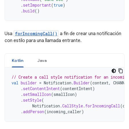
.
setImportant
(
true
)
.
build
()
Usa
forIncomingCall()
a fin de crear una notificación
con estilo para una llamada entrante.
Kotlin
Java
// Create a call style notification for an incomin
val
builder
=
Notification
.
Builder
(
context
,
CHANNE
.
setContentIntent
(
contentIntent
)
.
setSmallIcon
(
smallIcon
)
.
setStyle
(
Notification
.
CallStyle
.
forIncomingCall
(
ca
.
addPerson
(
incoming_caller
)