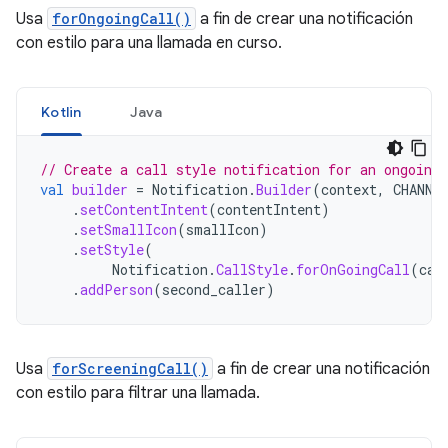
Usa
forOngoingCall()
a fin de crear una notificación
con estilo para una llamada en curso.
Kotlin
Java
// Create a call style notification for an ongoing 
val
builder
=
Notification
.
Builder
(
context
,
CHANNE
.
setContentIntent
(
contentIntent
)
.
setSmallIcon
(
smallIcon
)
.
setStyle
(
Notification
.
CallStyle
.
forOnGoingCall
(
cal
.
addPerson
(
second_caller
)
Usa
forScreeningCall()
a fin de crear una notificación
con estilo para filtrar una llamada.