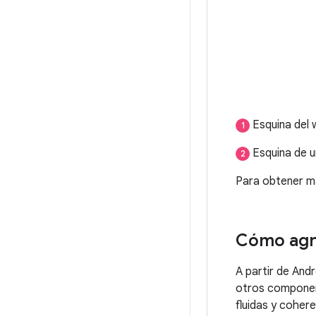
Esquina del 
1
Esquina de u
2
Para obtener m
Cómo agre
A partir de And
otros component
fluidas y cohere