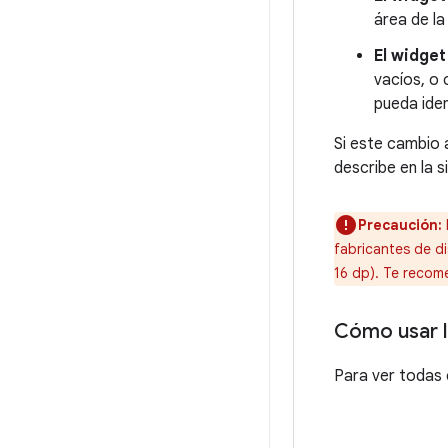
área de la
El widge
vacíos, o 
pueda iden
Si este cambio
describe en la 
Precaución:
fabricantes de di
16 dp). Te recom
Cómo usar l
Para ver todas 