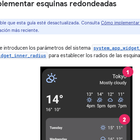
lementar esquinas redondeadas
ble que esta guía esté desactualizada. Consulta
Cómo implementar
ación más reciente.
se introducen los parámetros del sistema
system_app_widget
idget_inner_radius
para establecer los radios de las esquin