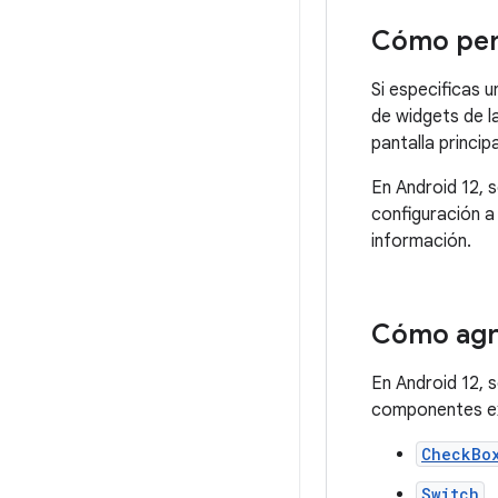
Cómo pers
Si especificas 
de widgets de l
pantalla principa
En Android 12, 
configuración a
información.
Cómo agr
En Android 12, 
componentes ex
CheckBo
Switch