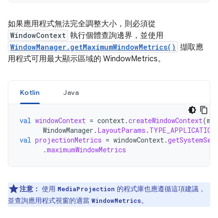
如果應用程式無法完全調整大小，則必須從
WindowContext
執行個體查詢邊界，並使用
WindowManager.getMaximumWindowMetrics()
擷取應
用程式可用最大顯示區域的 WindowMetrics。
Kotlin
Java
val
windowContext
=
context
.
createWindowContext
(
mC
WindowManager
.
LayoutParams
.
TYPE_APPLICATION
val
projectionMetrics
=
windowContext
.
getSystemSer
.
maximumWindowMetrics
注意：
使用
的程式庫也應遵循這項建議，
MediaProjection
並查詢應用程式視窗的適當
。
WindowMetrics