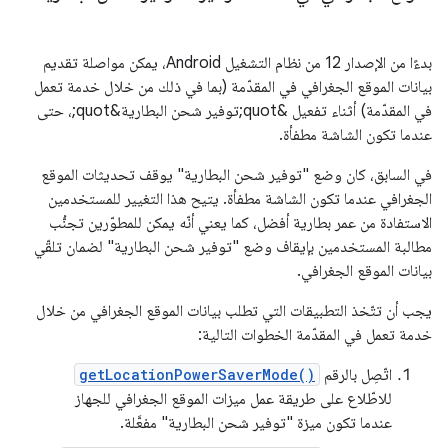
بدءًا من الإصدار 12 من نظام التشغيل Android، يمكن مواصلة تقديم
بيانات الموقع الجغرافي في المقدّمة (بما في ذلك من خلال خدمة تعمل
في المقدّمة) أثناء تفعيل &quot;توفير شحن البطارية&quot;، حتى
عندما تكون الشاشة مطفأة.
في السابق، كان وضع "توفير شحن البطارية" يوقف تحديثات الموقع
الجغرافي عندما تكون الشاشة مطفأة. يتيح هذا التغيير للمستخدمين
الاستفادة من عمر بطارية أفضل، كما يعني أنّه يمكن للمطوّرين تجنُّب
مطالبة المستخدمين بإيقاف وضع "توفير شحن البطارية" لضمان تلقّي
بيانات الموقع الجغرافي.
يجب أن تتّخذ التطبيقات التي تطلب بيانات الموقع الجغرافي من خلال
خدمة تعمل في المقدّمة الخطوات التالية:
اتّصِل بالرقم
getLocationPowerSaverMode()
للاطّلاع على طريقة عمل ميزات الموقع الجغرافي للجهاز
عندما تكون ميزة "توفير شحن البطارية" مفعَّلة.