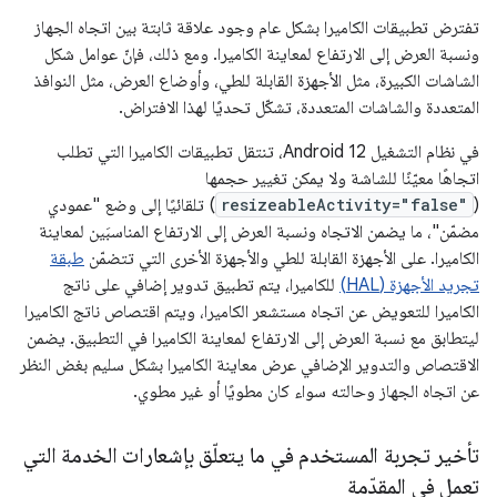
تفترض تطبيقات الكاميرا بشكل عام وجود علاقة ثابتة بين اتجاه الجهاز
ونسبة العرض إلى الارتفاع لمعاينة الكاميرا. ومع ذلك، فإنّ عوامل شكل
الشاشات الكبيرة، مثل الأجهزة القابلة للطي، وأوضاع العرض، مثل النوافذ
المتعددة والشاشات المتعددة، تشكّل تحديًا لهذا الافتراض.
في نظام التشغيل Android 12، تنتقل تطبيقات الكاميرا التي تطلب
اتجاهًا معيّنًا للشاشة ولا يمكن تغيير حجمها
(
resizeableActivity="false"
) تلقائيًا إلى وضع "عمودي
مضمّن"، ما يضمن الاتجاه ونسبة العرض إلى الارتفاع المناسبَين لمعاينة
الكاميرا. على الأجهزة القابلة للطي والأجهزة الأخرى التي تتضمّن
طبقة
تجريد الأجهزة (HAL)
للكاميرا، يتم تطبيق تدوير إضافي على ناتج
الكاميرا للتعويض عن اتجاه مستشعر الكاميرا، ويتم اقتصاص ناتج الكاميرا
ليتطابق مع نسبة العرض إلى الارتفاع لمعاينة الكاميرا في التطبيق. يضمن
الاقتصاص والتدوير الإضافي عرض معاينة الكاميرا بشكل سليم بغض النظر
عن اتجاه الجهاز وحالته سواء كان مطويًا أو غير مطوي.
تأخير تجربة المستخدم في ما يتعلّق بإشعارات الخدمة التي
تعمل في المقدّمة