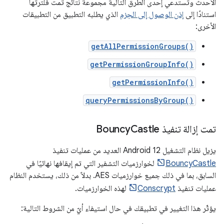
الأحدث وتستدعي إحدى الطرق التالية مجموعة نتائج تمت فلترتها
استنادًا إلى
إذن الوصول إلى الحِزم
الذي يطلبه التطبيق من التطبيقات
الأخرى:
getAllPermissionGroups()
getPermissionGroupInfo()
getPermissionInfo()
queryPermissionsByGroup()
تمت إزالة تنفيذ Bouncy
Castle
يزيل نظام التشغيل Android 12 العديد من عمليات تنفيذ
BouncyCastle
لخوارزميات التشفير التي تم إيقافها نهائيًا في
السابق، بما في ذلك جميع خوارزميات AES. بدلاً من ذلك، يستخدم النظام
عمليات تنفيذ
Conscrypt
لهذه الخوارزميات.
يؤثّر هذا التغيير في تطبيقك في حال استيفاء أيّ من الشروط التالية: