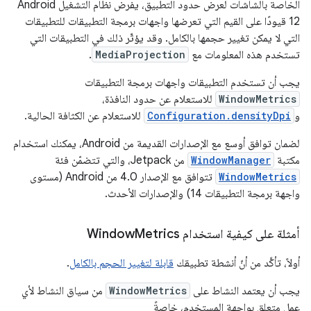
الخاصة بالشاشات لعرض حدود التطبيق، يفرض نظام التشغيل Android
12 قيودًا على القيم التي تعرضها واجهات برمجة التطبيقات للتطبيقات
التي لا يمكن تغيير حجمها بالكامل. وقد يؤثّر ذلك في التطبيقات التي
تستخدم هذه المعلومات مع
MediaProjection
.
يجب أن تستخدم التطبيقات واجهات برمجة التطبيقات
WindowMetrics
للاستعلام عن حدود النافذة،
و
Configuration.densityDpi
للاستعلام عن الكثافة الحالية.
لضمان توافق أوسع مع الإصدارات القديمة من Android، يمكنك استخدام
مكتبة
WindowManager
من Jetpack، والتي تتضمّن فئة
WindowMetrics
تتوافق مع الإصدار 4.0 من Android (مستوى
واجهة برمجة التطبيقات 14) والإصدارات الأحدث.
أمثلة على كيفية استخدام Window
Metrics
أولاً، تأكَّد من أنّ أنشطة تطبيقك
قابلة لتغيير الحجم بالكامل
.
يجب أن يعتمد النشاط على
WindowMetrics
من سياق النشاط لأي
عمل متعلق بواجهة المستخدم، خاصةً