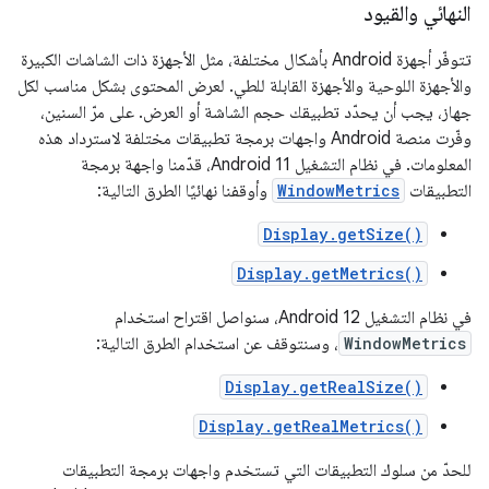
النهائي والقيود
تتوفّر أجهزة Android بأشكال مختلفة، مثل الأجهزة ذات الشاشات الكبيرة
والأجهزة اللوحية والأجهزة القابلة للطي. لعرض المحتوى بشكل مناسب لكل
جهاز، يجب أن يحدّد تطبيقك حجم الشاشة أو العرض. على مرّ السنين،
وفّرت منصة Android واجهات برمجة تطبيقات مختلفة لاسترداد هذه
المعلومات. في نظام التشغيل Android 11، قدّمنا واجهة برمجة
التطبيقات
WindowMetrics
وأوقفنا نهائيًا الطرق التالية:
Display.getSize()
Display.getMetrics()
في نظام التشغيل Android 12، سنواصل اقتراح استخدام
WindowMetrics
، وسنتوقف عن استخدام الطرق التالية:
Display.getRealSize()
Display.getRealMetrics()
للحدّ من سلوك التطبيقات التي تستخدم واجهات برمجة التطبيقات