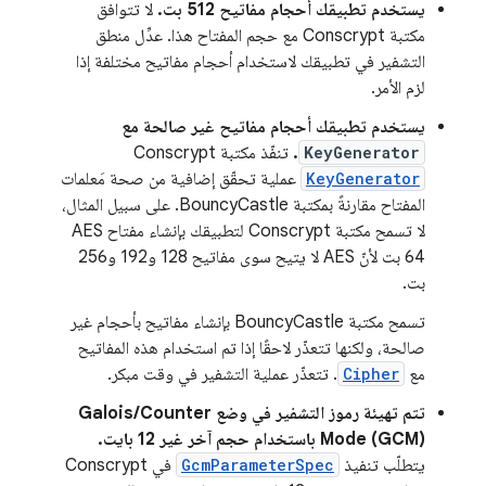
يستخدم تطبيقك أحجام مفاتيح 512 بت.
لا تتوافق
مكتبة Conscrypt مع حجم المفتاح هذا. عدِّل منطق
التشفير في تطبيقك لاستخدام أحجام مفاتيح مختلفة إذا
لزم الأمر.
يستخدم تطبيقك أحجام مفاتيح غير صالحة مع
KeyGenerator
.
تنفّذ مكتبة Conscrypt
KeyGenerator
عملية تحقّق إضافية من صحة مَعلمات
المفتاح مقارنةً بمكتبة BouncyCastle. على سبيل المثال،
64 بت لأنّ AES لا يتيح سوى مفاتيح 128 و192 و256
بت.
تسمح مكتبة BouncyCastle بإنشاء مفاتيح بأحجام غير
صالحة، ولكنها تتعذّر لاحقًا إذا تم استخدام هذه المفاتيح
مع
Cipher
. تتعذّر عملية التشفير في وقت مبكر.
تتم تهيئة رموز التشفير في وضع Galois/Counter
Mode (GCM) باستخدام حجم آخر غير 12 بايت.
يتطلّب تنفيذ
GcmParameterSpec
في Conscrypt