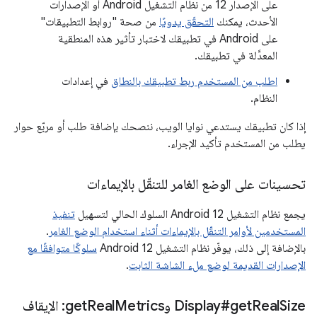
على الإصدار 12 من نظام التشغيل Android أو الإصدارات
الأحدث، يمكنك
التحقّق يدويًا
من صحة "روابط التطبيقات"
على Android في تطبيقك لاختبار تأثير هذه المنطقية
المعدَّلة في تطبيقك.
اطلب من المستخدم ربط تطبيقك بالنطاق
في إعدادات
النظام.
إذا كان تطبيقك يستدعي نوايا الويب، ننصحك بإضافة طلب أو مربّع حوار
يطلب من المستخدم تأكيد الإجراء.
تحسينات على الوضع الغامر للتنقّل بالإيماءات
يجمع نظام التشغيل Android 12 السلوك الحالي لتسهيل
تنفيذ
المستخدمين لأوامر التنقّل بالإيماءات أثناء استخدام الوضع الغامر
.
بالإضافة إلى ذلك، يوفّر نظام التشغيل Android 12
سلوكًا متوافقًا مع
الإصدارات القديمة لوضع ملء الشاشة الثابت
.
Size وget
Real
‫Display#get
Real
Metrics: الإيقاف