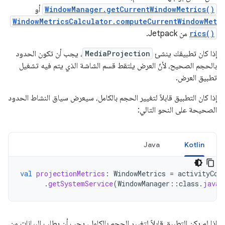
WindowManager.getCurrentWindowMetrics()
أو
WindowMetricsCalculator.computeCurrentWindowMet
rics()
من Jetpack.
إذا كان تطبيقك ينشئ
MediaProjection
، يجب أن تكون الحدود
بالحجم الصحيح، لأنّ العرض يلتقط قسم الشاشة الذي يتم فيه تشغيل
تطبيق العرض.
إذا كان التطبيق قابلاً لتغيير الحجم بالكامل، سيعرض سياق النشاط الحدود
الصحيحة على النحو التالي:
Java
Kotlin
val
projectionMetrics
:
WindowMetrics
=
activityCon
.
getSystemService
(
WindowManager
::
class
.
java
)
إذا لم يكن التطبيق قابلاً لتغيير الحجم بالكامل، يجب أن يطلب البيانات من