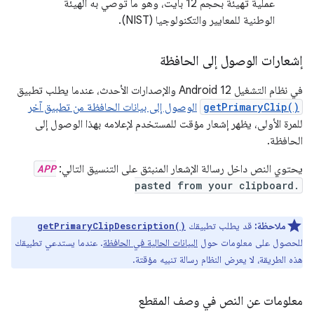
عملية تهيئة بحجم 12 بايت، وهو ما توصي به الهيئة
الوطنية للمعايير والتكنولوجيا (NIST).
إشعارات الوصول إلى الحافظة
في نظام التشغيل Android 12 والإصدارات الأحدث، عندما يطلب تطبيق
getPrimaryClip()
الوصول إلى بيانات الحافظة من تطبيق آخر
للمرة الأولى، يظهر إشعار مؤقت للمستخدم لإعلامه بهذا الوصول إلى
الحافظة.
يحتوي النص داخل رسالة الإشعار المنبثق على التنسيق التالي:
APP
pasted from your clipboard.
ملاحظة:
قد يطلب تطبيقك
getPrimaryClipDescription()
للحصول على معلومات حول
البيانات الحالية في الحافظة
. عندما يستدعي تطبيقك
هذه الطريقة، لا يعرض النظام رسالة تنبيه مؤقتة.
معلومات عن النص في وصف المقطع