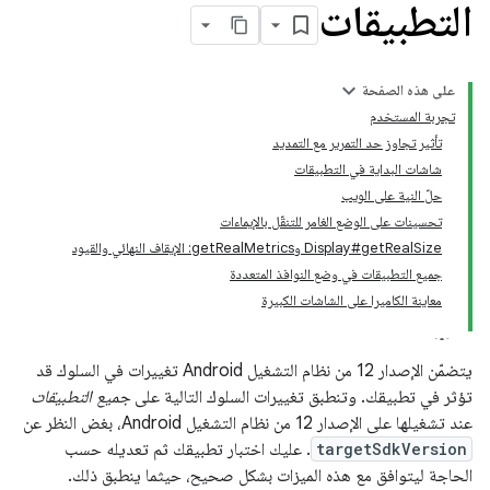
التطبيقات
على هذه الصفحة
تجربة المستخدم
تأثير تجاوز حد التمرير مع التمديد
شاشات البداية في التطبيقات
حلّ النية على الويب
تحسينات على الوضع الغامر للتنقّل بالإيماءات
‫Display#getRealSize وgetRealMetrics: الإيقاف النهائي والقيود
جميع التطبيقات في وضع النوافذ المتعددة
معاينة الكاميرا على الشاشات الكبيرة
يتضمّن الإصدار 12 من نظام التشغيل Android تغييرات في السلوك قد
تؤثر في تطبيقك. وتنطبق تغييرات السلوك التالية على
جميع التطبيقات
عند تشغيلها على الإصدار 12 من نظام التشغيل Android، بغض النظر عن
targetSdkVersion
. عليك اختبار تطبيقك ثم تعديله حسب
الحاجة ليتوافق مع هذه الميزات بشكل صحيح، حيثما ينطبق ذلك.