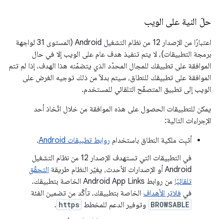
حلّ النية على الويب
اعتبارًا من الإصدار 12 من نظام التشغيل Android (المستوى 31 لواجهة
برمجة التطبيقات)، لا يتم تنفيذ هدف عام على الويب إلا في حال
الموافقة على تطبيقك للمجال المحدّد الذي يتضمّنه هذا الهدف. إذا لم تتم
الموافقة على تطبيقك للنطاق، سيتم بدلاً من ذلك توجيه الغرض على
الويب إلى تطبيق المتصفّح التلقائي للمستخدم.
يمكن للتطبيقات الحصول على هذه الموافقة من خلال اتّخاذ أحد
الإجراءات التالية:
أثبِت ملكية النطاق باستخدام
روابط تطبيقات Android
.
في التطبيقات التي تستهدف الإصدار 12 من نظام التشغيل
Android أو الإصدارات الأحدث، يغيّر النظام طريقة
التحقّق
تلقائيًا
من روابط Android App Links الخاصة بتطبيقك.
في
فلاتر الأهداف
الخاصة بتطبيقك، تأكَّد من تضمين الفئة
BROWSABLE
وتوفير الدعم للمخطط
https
.