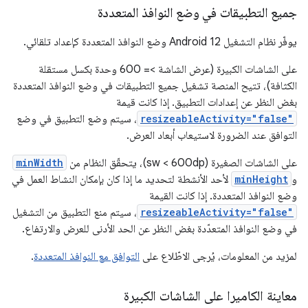
جميع التطبيقات في وضع النوافذ المتعددة
يوفّر نظام التشغيل Android 12 وضع النوافذ المتعددة كإعداد تلقائي.
على الشاشات الكبيرة (عرض الشاشة >= 600 وحدة بكسل مستقلة
الكثافة)، تتيح المنصة تشغيل جميع التطبيقات في وضع النوافذ المتعددة
بغض النظر عن إعدادات التطبيق. إذا كانت قيمة
resizeableActivity="false"
، سيتم وضع التطبيق في وضع
التوافق عند الضرورة لاستيعاب أبعاد العرض.
على الشاشات الصغيرة (sw < 600dp)، يتحقّق النظام من
minWidth
و
minHeight
لأحد الأنشطة لتحديد ما إذا كان بإمكان النشاط العمل في
وضع النوافذ المتعددة. إذا كانت القيمة
resizeableActivity="false"
، سيتم منع التطبيق من التشغيل
في وضع النوافذ المتعدّدة بغض النظر عن الحد الأدنى للعرض والارتفاع.
لمزيد من المعلومات، يُرجى الاطّلاع على
التوافق مع النوافذ المتعددة
.
معاينة الكاميرا على الشاشات الكبيرة