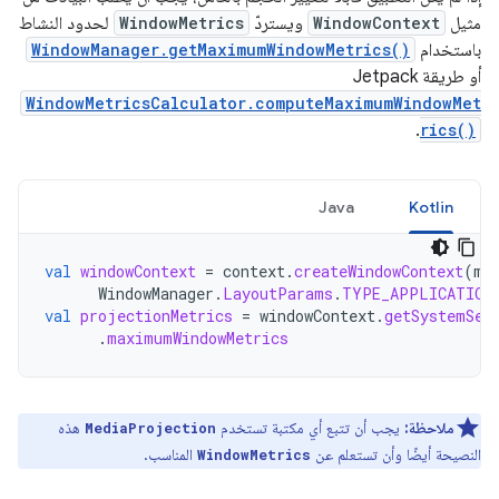
مثيل
WindowContext
ويستردّ
WindowMetrics
لحدود النشاط
باستخدام
WindowManager.getMaximumWindowMetrics()
أو طريقة Jetpack
WindowMetricsCalculator.computeMaximumWindowMet
.
rics()
Java
Kotlin
val
windowContext
=
context
.
createWindowContext
(
mC
WindowManager
.
LayoutParams
.
TYPE_APPLICATION
val
projectionMetrics
=
windowContext
.
getSystemSer
.
maximumWindowMetrics
ملاحظة:
يجب أن تتبع أي مكتبة تستخدم
هذه
MediaProjection
النصيحة أيضًا وأن تستعلم عن
المناسب.
WindowMetrics