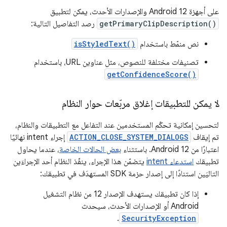
على أجهزة Android 12 والإصدارات الأحدث، يمكن لتطبيق
getPrimaryClipDescription()
رصد التفاصيل التالية:
نص منمّط باستخدام
isStyledText()
تصنيفات مختلفة للنصوص، مثل عناوين URL، باستخدام
getConfidenceScore()
لا يمكن للتطبيقات إغلاق مربّعات حوار النظام
لتحسين إمكانية تحكّم المستخدمين عند التفاعل مع التطبيقات والنظام،
تم إيقاف
ACTION_CLOSE_SYSTEM_DIALOGS
إجراء intent نهائيًا
اعتبارًا من Android 12. باستثناء
بعض الحالات الخاصة
، عندما يحاول
تطبيقك
استدعاء intent
يتضمّن هذا الإجراء، ينفّذ النظام أحد الإجراءَين
التاليَين استنادًا إلى إصدار حزمة SDK المستهدَف في تطبيقك:
إذا كان تطبيقك يستهدف الإصدار 12 من نظام التشغيل
Android أو الإصدارات الأحدث، سيحدث
.
SecurityException