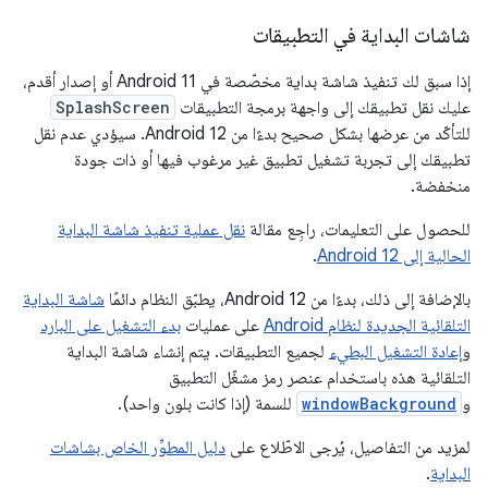
شاشات البداية في التطبيقات
إذا سبق لك تنفيذ شاشة بداية مخصّصة في Android 11 أو إصدار أقدم،
عليك نقل تطبيقك إلى واجهة برمجة التطبيقات
SplashScreen
للتأكّد من عرضها بشكل صحيح بدءًا من Android 12. سيؤدي عدم نقل
تطبيقك إلى تجربة تشغيل تطبيق غير مرغوب فيها أو ذات جودة
منخفضة.
للحصول على التعليمات، راجِع مقالة
نقل عملية تنفيذ شاشة البداية
الحالية إلى Android 12
.
بالإضافة إلى ذلك، بدءًا من Android 12، يطبّق النظام دائمًا
شاشة البداية
التلقائية الجديدة لنظام Android
على عمليات
بدء التشغيل على البارد
و
إعادة التشغيل البطيء
لجميع التطبيقات. يتم إنشاء شاشة البداية
التلقائية هذه باستخدام عنصر رمز مشغّل التطبيق
و
windowBackground
للسمة (إذا كانت بلون واحد).
لمزيد من التفاصيل، يُرجى الاطّلاع على
دليل المطوِّر الخاص بشاشات
البداية
.