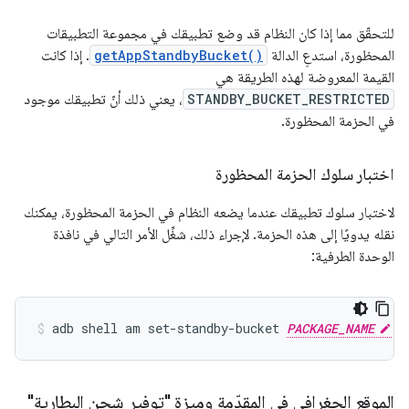
للتحقّق مما إذا كان النظام قد وضع تطبيقك في مجموعة التطبيقات
المحظورة، استدعِ الدالة
getAppStandbyBucket()
. إذا كانت
القيمة المعروضة لهذه الطريقة هي
STANDBY_BUCKET_RESTRICTED
، يعني ذلك أنّ تطبيقك موجود
في الحزمة المحظورة.
اختبار سلوك الحزمة المحظورة
لاختبار سلوك تطبيقك عندما يضعه النظام في الحزمة المحظورة، يمكنك
نقله يدويًا إلى هذه الحزمة. لإجراء ذلك، شغِّل الأمر التالي في نافذة
الوحدة الطرفية:
adb shell am set-standby-bucket 
PACKAGE_NAME
الموقع الجغرافي في المقدّمة وميزة "توفير شحن البطارية"