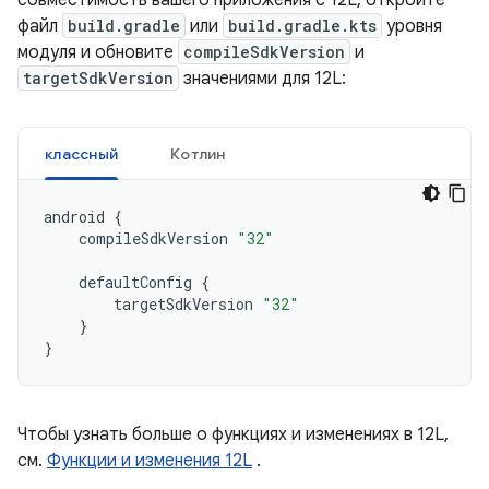
совместимость вашего приложения с 12L, откройте
файл
build.gradle
или
build.gradle.kts
уровня
модуля и обновите
compileSdkVersion
и
targetSdkVersion
значениями для 12L:
классный
Котлин
android
{
compileSdkVersion
"32"
defaultConfig
{
targetSdkVersion
"32"
}
}
Чтобы узнать больше о функциях и изменениях в 12L,
см.
Функции и изменения 12L
.