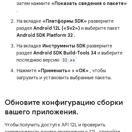
затем нажмите
«Показать сведения о пакете»
.
На вкладке
«Платформы SDK»
разверните
раздел
Android 12L («Sv2»)
и выберите пакет
Android SDK Platform 32
.
На вкладке
Инструменты SDK
разверните
раздел
Android SDK Build-Tools 34
и выберите
последнюю версию
32.xx
Нажмите
«Применить» > «ОК»
, чтобы
загрузить и установить выбранные пакеты.
Обновите конфигурацию сборки
вашего приложения
.
Чтобы получить доступ к API 12L и проверить