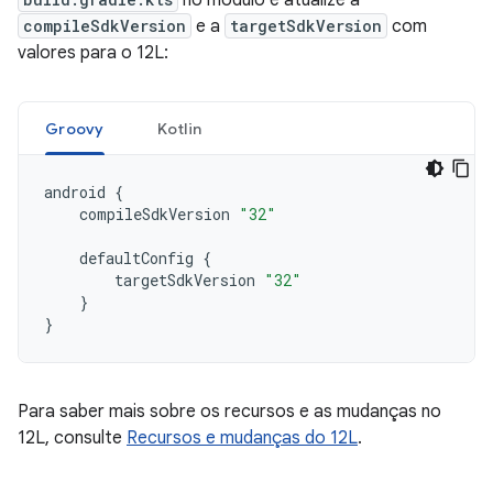
no módulo e atualize a
compileSdkVersion
e a
targetSdkVersion
com
valores para o 12L:
Groovy
Kotlin
android
{
compileSdkVersion
"32"
defaultConfig
{
targetSdkVersion
"32"
}
}
Para saber mais sobre os recursos e as mudanças no
12L, consulte
Recursos e mudanças do 12L
.