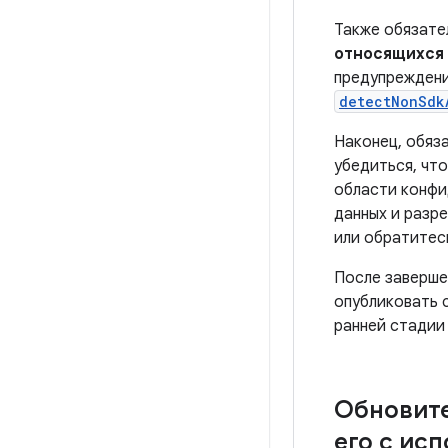
Также обязате
относящихся 
предупреждени
detectNonSdk
Наконец, обяз
убедиться, чт
области конфи
данных и разр
или обратитес
После заверше
опубликовать 
ранней стадии 
Обновите
его с ис