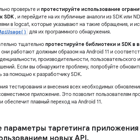
льно проверьте и
протестируйте использование ограни
к SDK
, и перейдите на их публичные аналоги из SDK или N
ями в logcat, которые указывают на такие обращения, и и
ApiUsage()
для их программного обнаружения.
ательно тщательно
протестируйте библиотеки и SDK в 
о они работают должным образом на Android 11 и соответс
денциальности, производительности, пользовательского 
ешений. Если вы обнаружите проблему, попробуйте обновит
ь за помощью к разработчику SDK.
ния тестирования и внесения всех необходимых обновлени
совместимое приложение. Это позволит пользователям пр
и обеспечит плавный переход на Android 11.
 параметры таргетинга приложения 
пользованием новых API
.