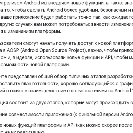
 релизом Android мы внедряем новые функции, а также вно
а то, чтобы сделать Android более удобным, безопасным и
 ваше приложение будет работать точно так, как ожидается
 других случаях вам может потребоваться внести изменени
я к изменениям платформы.
ьзователи смогут начать получать доступ к новой платфор
 в AOSP (Android Open Source Project), важно, чтобы прил
ом и, в идеале, использовали новые функции и API, чтобы
возможности новой платформы.
нте представлен общий обзор типичных этапов разработки
оставить план готовности, хорошо согласующийся с графи
й отличное взаимодействие с пользователями на Android 1
ация состоит из двух этапов, которые могут происходить 
ие совместимости приложения (к финальной версии Androi
 новых функций платформы и API (как можно скорее после
о на их реализацию.