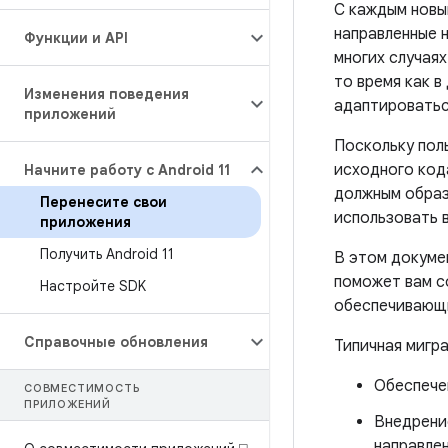
С каждым новым
направленные н
Функции и API
многих случаях
то время как в
Изменения поведения
адаптироватьс
приложений
Поскольку пол
исходного кода
Начните работу с Android 11
должным образ
Перенесите свои
использовать 
приложения
Получить Android 11
В этом докуме
поможет вам с
Настройте SDK
обеспечивающи
Справочные обновления
Типичная мигр
Обеспечен
СОВМЕСТИМОСТЬ
ПРИЛОЖЕНИЙ
Внедрение
направлен