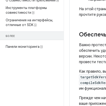
О совместимости приложений ⍈
Инструменты платформы
На этой страни
совместимости ⍈
прочтите рук
Ограничения на интерфейсы
,
отличные от SDK ⍈
Обеспечь
БОЛЕЕ
Важно протест
Панели мониторинга ⍈
обеспечить уд
версии. Некот
провести тест
Как правило, в
targetSdkVer
compileSdkVe
им функционал
Прежде чем на
ваше приложен