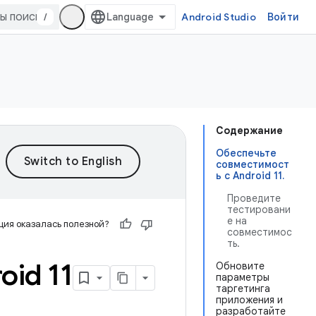
/
Android Studio
Войти
Содержание
Обеспечьте
совместимост
ь с Android 11.
Проведите
тестировани
е на
ия оказалась полезной?
совместимос
ть.
id 11
Обновите
параметры
таргетинга
приложения и
разработайте