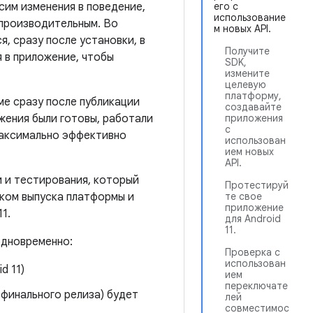
сим изменения в поведение,
его с
использование
 производительным. Во
м новых API.
, сразу после установки, в
Получите
я в приложение, чтобы
SDK,
измените
целевую
платформу,
ме сразу после публикации
создавайте
ожения были готовы, работали
приложения
с
 максимально эффективно
использован
ием новых
API.
 и тестирования, который
Протестируй
ком выпуска платформы и
те свое
приложение
1.
для Android
11.
одновременно:
Проверка с
использован
d 11)
ием
переключате
 финального релиза) будет
лей
совместимос