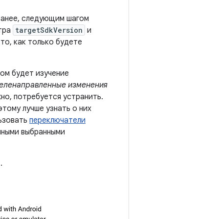
ранее, следующим шагом
етра
targetSdkVersion
и
то, как только будете
лом будет изучение
еленаправленные изменения
но, потребуется устранить.
тому лучше узнать о них
льзовать
переключатели
нными выбранными
.