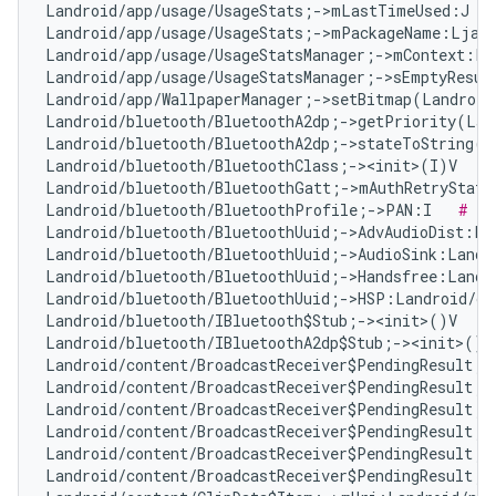
Landroid/app/usage/UsageStats;->mLastTimeUsed:J   
Landroid/app/usage/UsageStats;->mPackageName:Ljava
Landroid/app/usage/UsageStatsManager;->mContext:La
Landroid/app/usage/UsageStatsManager;->sEmptyResul
Landroid/app/WallpaperManager;->setBitmap(Landroid
Landroid/bluetooth/BluetoothA2dp;->getPriority(Lan
Landroid/bluetooth/BluetoothA2dp;->stateToString(I
Landroid/bluetooth/BluetoothClass;-><init>(I)V   
#
Landroid/bluetooth/BluetoothGatt;->mAuthRetryState
Landroid/bluetooth/BluetoothProfile;->PAN:I   
# Fa
Landroid/bluetooth/BluetoothUuid;->AdvAudioDist:La
Landroid/bluetooth/BluetoothUuid;->AudioSink:Landr
Landroid/bluetooth/BluetoothUuid;->Handsfree:Landr
Landroid/bluetooth/BluetoothUuid;->HSP:Landroid/os
Landroid/bluetooth/IBluetooth$Stub;-><init>()V   
#
Landroid/bluetooth/IBluetoothA2dp$Stub;-><init>()V
Landroid/content/BroadcastReceiver$PendingResult;-
Landroid/content/BroadcastReceiver$PendingResult;-
Landroid/content/BroadcastReceiver$PendingResult;-
Landroid/content/BroadcastReceiver$PendingResult;-
Landroid/content/BroadcastReceiver$PendingResult;-
Landroid/content/BroadcastReceiver$PendingResult;-