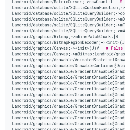
Landroid/database/MatrixCursor;->rowCount:I   
# Fa
Landroid/database/sqlite/SQLiteCustomFunction;->n
Landroid/database/sqlite/SQLiteQueryBuilder;->com
Landroid/database/sqlite/SQLiteQueryBuilder;->mDis
Landroid/database/sqlite/SQLiteQueryBuilder;->mTa
Landroid/database/sqlite/SQLiteQueryBuilder;->mWhe
Landroid/graphics/Bitmap;->mNinePatchChunk:[B   
# 
Landroid/graphics/BitmapRegionDecoder;-><init>(J)V
Landroid/graphics/Canvas;-><init>(J)V   
# False Po
Landroid/graphics/Canvas;->mBitmap:Landroid/graphi
Landroid/graphics/drawable/AnimatedStateListDrawab
Landroid/graphics/drawable/DrawableContainer$Drawa
Landroid/graphics/drawable/GradientDrawable$Gradie
Landroid/graphics/drawable/GradientDrawable$Gradie
Landroid/graphics/drawable/GradientDrawable$Gradie
Landroid/graphics/drawable/GradientDrawable$Gradie
Landroid/graphics/drawable/GradientDrawable$Gradie
Landroid/graphics/drawable/GradientDrawable$Gradie
Landroid/graphics/drawable/GradientDrawable$Gradie
Landroid/graphics/drawable/GradientDrawable$Gradie
Landroid/graphics/drawable/GradientDrawable$Gradie
Landroid/graphics/drawable/GradientDrawable$Gradie
Landroid/graphics/drawable/GradientDrawable$Gradie