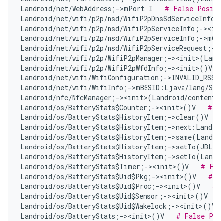
Landroid/net/WebAddress;->mPort:I   
# False Posit
Landroid/net/wifi/p2p/nsd/WifiP2pDnsSdServiceInfo;
Landroid/net/wifi/p2p/nsd/WifiP2pServiceInfo;-><in
Landroid/net/wifi/p2p/nsd/WifiP2pServiceInfo;->mQ
Landroid/net/wifi/p2p/nsd/WifiP2pServiceRequest;->
Landroid/net/wifi/p2p/WifiP2pManager;-><init>(Land
Landroid/net/wifi/p2p/WifiP2pWfdInfo;-><init>()V  
Landroid/net/wifi/WifiConfiguration;->INVALID_RSSI
Landroid/net/wifi/WifiInfo;->mBSSID:Ljava/lang/Str
Landroid/nfc/NfcManager;-><init>(Landroid/content/
Landroid/os/BatteryStats$Counter;-><init>()V   
# F
Landroid/os/BatteryStats$HistoryItem;->clear()V   
Landroid/os/BatteryStats$HistoryItem;->next:Landro
Landroid/os/BatteryStats$HistoryItem;->same(Landro
Landroid/os/BatteryStats$HistoryItem;->setTo(JBLan
Landroid/os/BatteryStats$HistoryItem;->setTo(Landr
Landroid/os/BatteryStats$Timer;-><init>()V   
# Fal
Landroid/os/BatteryStats$Uid$Pkg;-><init>()V   
# F
Landroid/os/BatteryStats$Uid$Proc;-><init>()V   
# 
Landroid/os/BatteryStats$Uid$Sensor;-><init>()V   
Landroid/os/BatteryStats$Uid$Wakelock;-><init>()V 
Landroid/os/BatteryStats;-><init>()V   
# False Pos