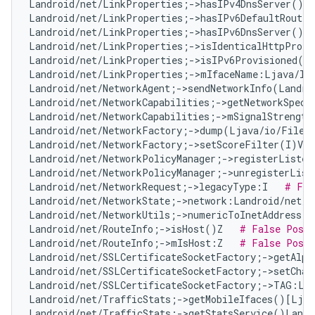
Landroid/net/LinkProperties;->hasIPv4DnsServer()Z 
Landroid/net/LinkProperties;->hasIPv6DefaultRoute(
Landroid/net/LinkProperties;->hasIPv6DnsServer()Z 
Landroid/net/LinkProperties;->isIdenticalHttpProxy
Landroid/net/LinkProperties;->isIPv6Provisioned()
Landroid/net/LinkProperties;->mIfaceName:Ljava/la
Landroid/net/NetworkAgent;->sendNetworkInfo(Landro
Landroid/net/NetworkCapabilities;->getNetworkSpeci
Landroid/net/NetworkCapabilities;->mSignalStrength
Landroid/net/NetworkFactory;->dump(Ljava/io/FileD
Landroid/net/NetworkFactory;->setScoreFilter(I)V  
Landroid/net/NetworkPolicyManager;->registerListen
Landroid/net/NetworkPolicyManager;->unregisterList
Landroid/net/NetworkRequest;->legacyType:I   
# Fal
Landroid/net/NetworkState;->network:Landroid/net/N
Landroid/net/NetworkUtils;->numericToInetAddress(L
Landroid/net/RouteInfo;->isHost()Z   
# False Posit
Landroid/net/RouteInfo;->mIsHost:Z   
# False Posit
Landroid/net/SSLCertificateSocketFactory;->getAlpn
Landroid/net/SSLCertificateSocketFactory;->setChan
Landroid/net/SSLCertificateSocketFactory;->TAG:Lj
Landroid/net/TrafficStats;->getMobileIfaces()[Ljav
Landroid/net/TrafficStats;->getStatsService()Landr