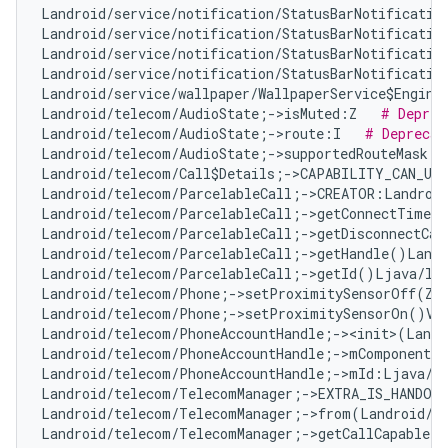
Landroid/service/notification/StatusBarNotificatio
Landroid/service/notification/StatusBarNotificatio
Landroid/service/notification/StatusBarNotificatio
Landroid/service/notification/StatusBarNotificatio
Landroid/service/wallpaper/WallpaperService$Engine
Landroid/telecom/AudioState;->isMuted:Z   
# Deprec
Landroid/telecom/AudioState;->route:I   
# Deprecat
Landroid/telecom/AudioState;->supportedRouteMask:I
Landroid/telecom/Call$Details;->CAPABILITY_CAN_UP
Landroid/telecom/ParcelableCall;->CREATOR:Landroid
Landroid/telecom/ParcelableCall;->getConnectTimeMi
Landroid/telecom/ParcelableCall;->getDisconnectCau
Landroid/telecom/ParcelableCall;->getHandle()Landr
Landroid/telecom/ParcelableCall;->getId()Ljava/la
Landroid/telecom/Phone;->setProximitySensorOff(Z)
Landroid/telecom/Phone;->setProximitySensorOn()V 
Landroid/telecom/PhoneAccountHandle;-><init>(Landr
Landroid/telecom/PhoneAccountHandle;->mComponentNa
Landroid/telecom/PhoneAccountHandle;->mId:Ljava/l
Landroid/telecom/TelecomManager;->EXTRA_IS_HANDOV
Landroid/telecom/TelecomManager;->from(Landroid/c
Landroid/telecom/TelecomManager;->getCallCapableP