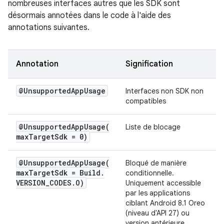
nombreuses interfaces autres que les SDK sont
désormais annotées dans le code à l'aide des
annotations suivantes.
Annotation
Signification
@Unsupported
App
Usage
Interfaces non SDK non
compatibles
@
UnsupportedAppUsage(
Liste de blocage
max
Target
Sdk = 0)
@
UnsupportedAppUsage(
Bloqué de manière
max
Target
Sdk = Build
.
conditionnelle.
VERSION
_
CODES
.
O)
Uniquement accessible
par les applications
ciblant Android 8.1 Oreo
(niveau d'API 27) ou
version antérieure.