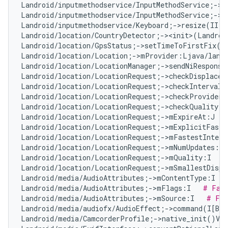
Landroid/inputmethodservice/InputMethodService;->m
Landroid/inputmethodservice/InputMethodService;->m
Landroid/inputmethodservice/Keyboard;->resize(II)V
Landroid/location/CountryDetector;-><init>(Landroi
Landroid/location/GpsStatus;->setTimeToFirstFix(I
Landroid/location/Location;->mProvider:Ljava/lang
Landroid/location/LocationManager;->sendNiResponse
Landroid/location/LocationRequest;->checkDisplacem
Landroid/location/LocationRequest;->checkInterval(
Landroid/location/LocationRequest;->checkProvider(
Landroid/location/LocationRequest;->checkQuality(I
Landroid/location/LocationRequest;->mExpireAt:J   
Landroid/location/LocationRequest;->mExplicitFaste
Landroid/location/LocationRequest;->mFastestInterv
Landroid/location/LocationRequest;->mNumUpdates:I 
Landroid/location/LocationRequest;->mQuality:I   
#
Landroid/location/LocationRequest;->mSmallestDispl
Landroid/media/AudioAttributes;->mContentType:I   
Landroid/media/AudioAttributes;->mFlags:I   
# Fal
Landroid/media/AudioAttributes;->mSource:I   
# Fal
Landroid/media/audiofx/AudioEffect;->command(I[B[B
Landroid/media/CamcorderProfile;->native_init()V  