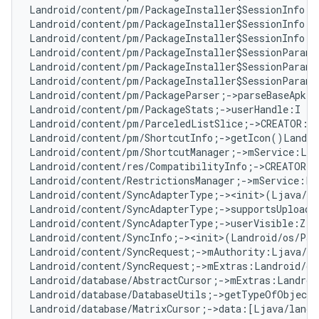
Landroid/content/pm/PackageInstaller$SessionInfo;-
Landroid/content/pm/PackageInstaller$SessionInfo;-
Landroid/content/pm/PackageInstaller$SessionInfo;-
Landroid/content/pm/PackageInstaller$SessionParams
Landroid/content/pm/PackageInstaller$SessionParams
Landroid/content/pm/PackageInstaller$SessionParams
Landroid/content/pm/PackageParser;->parseBaseApk(L
Landroid/content/pm/PackageStats;->userHandle:I   
Landroid/content/pm/ParceledListSlice;->CREATOR:La
Landroid/content/pm/ShortcutInfo;->getIcon()Landro
Landroid/content/pm/ShortcutManager;->mService:Lan
Landroid/content/res/CompatibilityInfo;->CREATOR:L
Landroid/content/RestrictionsManager;->mService:La
Landroid/content/SyncAdapterType;-><init>(Ljava/la
Landroid/content/SyncAdapterType;->supportsUploadi
Landroid/content/SyncAdapterType;->userVisible:Z  
Landroid/content/SyncInfo;-><init>(Landroid/os/Par
Landroid/content/SyncRequest;->mAuthority:Ljava/la
Landroid/content/SyncRequest;->mExtras:Landroid/os
Landroid/database/AbstractCursor;->mExtras:Landroi
Landroid/database/DatabaseUtils;->getTypeOfObject
Landroid/database/MatrixCursor;->data:[Ljava/lang/