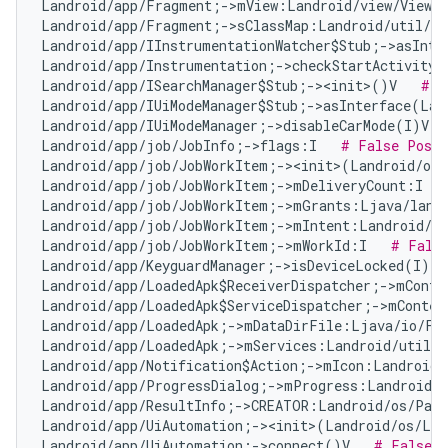
Landroid/app/Fragment;->mView:Landroid/view/View;
Landroid/app/Fragment;->sClassMap:Landroid/util/Ar
Landroid/app/IInstrumentationWatcher$Stub;->asInte
Landroid/app/Instrumentation;->checkStartActivityR
Landroid/app/ISearchManager$Stub;-><init>()V   
# F
Landroid/app/IUiModeManager$Stub;->asInterface(Lan
Landroid/app/IUiModeManager;->disableCarMode(I)V  
Landroid/app/job/JobInfo;->flags:I   
# False Posit
Landroid/app/job/JobWorkItem;-><init>(Landroid/os
Landroid/app/job/JobWorkItem;->mDeliveryCount:I   
Landroid/app/job/JobWorkItem;->mGrants:Ljava/lang
Landroid/app/job/JobWorkItem;->mIntent:Landroid/co
Landroid/app/job/JobWorkItem;->mWorkId:I   
# Fals
Landroid/app/KeyguardManager;->isDeviceLocked(I)Z 
Landroid/app/LoadedApk$ReceiverDispatcher;->mConte
Landroid/app/LoadedApk$ServiceDispatcher;->mContex
Landroid/app/LoadedApk;->mDataDirFile:Ljava/io/Fi
Landroid/app/LoadedApk;->mServices:Landroid/util/A
Landroid/app/Notification$Action;->mIcon:Landroid/
Landroid/app/ProgressDialog;->mProgress:Landroid/w
Landroid/app/ResultInfo;->CREATOR:Landroid/os/Parc
Landroid/app/UiAutomation;-><init>(Landroid/os/Loo
Landroid/app/UiAutomation;->connect()V   
# False P