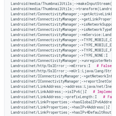
Landroid/media/ThumbnailUtils;->makeInputStream(La
Landroid/media/ThumbnailUtils;->transform(Landroid
Landroid/net/ConnectivityManager;->getActiveLinkPr
Landroid/net/ConnectivityManager;->getLinkProperti
Landroid/net/ConnectivityManager;->isNetworkSuppor
Landroid/net/ConnectivityManager;->isNetworkTypeMo
Landroid/net/ConnectivityManager;->mService:Landro
Landroid/net/ConnectivityManager;->TYPE_MOBILE_CB
Landroid/net/ConnectivityManager;->TYPE_MOBILE_EM
Landroid/net/ConnectivityManager;->TYPE_MOBILE_FO
Landroid/net/ConnectivityManager;->TYPE_NONE:I   
Landroid/net/ConnectivityManager;->unregisterNetwo
Landroid/net/http/SslError;->mErrors:I   
# False P
Landroid/net/http/SslError;->mUrl:Ljava/lang/Strin
Landroid/net/IConnectivityManager;->getNetworkInfo
Landroid/net/IConnectivityManager;->reportInetCond
Landroid/net/LinkAddress;->address:Ljava/net/InetA
Landroid/net/LinkAddress;->isIPv6()Z   
# Implement
Landroid/net/LinkAddress;->prefixLength:I   
# Fals
Landroid/net/LinkProperties;->hasGlobalIPv6Addres
Landroid/net/LinkProperties;->hasIPv4Address()Z   
Landroid/net/LinkProperties;->hasIPv4DefaultRoute(