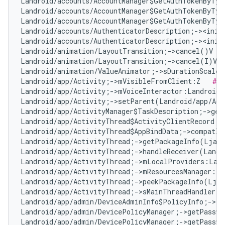
Landroid/accounts/AccountManager$GetAuthTokenByTyp
Landroid/accounts/AccountManager$GetAuthTokenByTyp
Landroid/accounts/AccountManager$GetAuthTokenByTyp
Landroid/accounts/AuthenticatorDescription;-><init
Landroid/accounts/AuthenticatorDescription;-><init
Landroid/animation/LayoutTransition;->cancel()V   
Landroid/animation/LayoutTransition;->cancel(I)V  
Landroid/animation/ValueAnimator;->sDurationScale:
Landroid/app/Activity;->mVisibleFromClient:Z   
# F
Landroid/app/Activity;->mVoiceInteractor:Landroid/
Landroid/app/Activity;->setParent(Landroid/app/Act
Landroid/app/ActivityManager$TaskDescription;->get
Landroid/app/ActivityThread$ActivityClientRecord;-
Landroid/app/ActivityThread$AppBindData;->compatIn
Landroid/app/ActivityThread;->getPackageInfo(Ljava
Landroid/app/ActivityThread;->handleReceiver(Landr
Landroid/app/ActivityThread;->mLocalProviders:Land
Landroid/app/ActivityThread;->mResourcesManager:La
Landroid/app/ActivityThread;->peekPackageInfo(Ljav
Landroid/app/ActivityThread;->sMainThreadHandler:L
Landroid/app/admin/DeviceAdminInfo$PolicyInfo;->ta
Landroid/app/admin/DevicePolicyManager;->getPasswo
Landroid/app/admin/DevicePolicyManager;->getPasswo