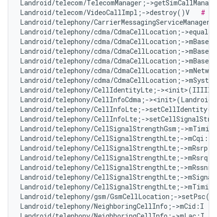
Landroid/telecom/TelecomManager;->getSimCallManage
Landroid/telecom/VideoCallImpl;->destroy()V   
# No
Landroid/telephony/CarrierMessagingServiceManager;
Landroid/telephony/cdma/CdmaCellLocation;->equals
Landroid/telephony/cdma/CdmaCellLocation;->mBaseSt
Landroid/telephony/cdma/CdmaCellLocation;->mBaseSt
Landroid/telephony/cdma/CdmaCellLocation;->mBaseSt
Landroid/telephony/cdma/CdmaCellLocation;->mNetwor
Landroid/telephony/cdma/CdmaCellLocation;->mSyste
Landroid/telephony/CellIdentityLte;-><init>(IIIII)
Landroid/telephony/CellInfoCdma;-><init>(Landroid/
Landroid/telephony/CellInfoLte;->setCellIdentity(L
Landroid/telephony/CellInfoLte;->setCellSignalStre
Landroid/telephony/CellSignalStrengthGsm;->mTiming
Landroid/telephony/CellSignalStrengthLte;->mCqi:I 
Landroid/telephony/CellSignalStrengthLte;->mRsrp:I
Landroid/telephony/CellSignalStrengthLte;->mRsrq:I
Landroid/telephony/CellSignalStrengthLte;->mRssnr:
Landroid/telephony/CellSignalStrengthLte;->mSignal
Landroid/telephony/CellSignalStrengthLte;->mTiming
Landroid/telephony/gsm/GsmCellLocation;->setPsc(I
Landroid/telephony/NeighboringCellInfo;->mCid:I   
Landroid/telephony/NeighboringCellInfo;->mLac:I   