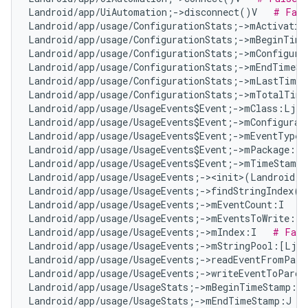
Landroid/app/UiAutomation;->disconnect()V   
# Fals
Landroid/app/usage/ConfigurationStats;->mActivatio
Landroid/app/usage/ConfigurationStats;->mBeginTime
Landroid/app/usage/ConfigurationStats;->mConfigura
Landroid/app/usage/ConfigurationStats;->mEndTimeSt
Landroid/app/usage/ConfigurationStats;->mLastTimeA
Landroid/app/usage/ConfigurationStats;->mTotalTime
Landroid/app/usage/UsageEvents$Event;->mClass:Ljav
Landroid/app/usage/UsageEvents$Event;->mConfigurat
Landroid/app/usage/UsageEvents$Event;->mEventType:
Landroid/app/usage/UsageEvents$Event;->mPackage:Lj
Landroid/app/usage/UsageEvents$Event;->mTimeStamp:
Landroid/app/usage/UsageEvents;-><init>(Landroid/o
Landroid/app/usage/UsageEvents;->findStringIndex(L
Landroid/app/usage/UsageEvents;->mEventCount:I   
#
Landroid/app/usage/UsageEvents;->mEventsToWrite:Lj
Landroid/app/usage/UsageEvents;->mIndex:I   
# Fals
Landroid/app/usage/UsageEvents;->mStringPool:[Ljav
Landroid/app/usage/UsageEvents;->readEventFromParc
Landroid/app/usage/UsageEvents;->writeEventToParce
Landroid/app/usage/UsageStats;->mBeginTimeStamp:J 
Landroid/app/usage/UsageStats;->mEndTimeStamp:J   