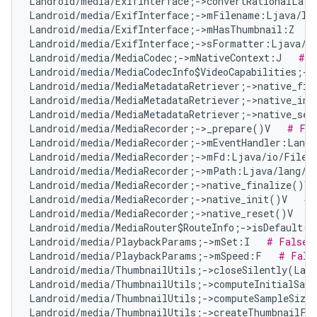
Landroid/media/ExifInterface;->convertRationalLat
Landroid/media/ExifInterface;->mFilename:Ljava/la
Landroid/media/ExifInterface;->mHasThumbnail:Z   
Landroid/media/ExifInterface;->sFormatter:Ljava/t
Landroid/media/MediaCodec;->mNativeContext:J   
# F
Landroid/media/MediaCodecInfo$VideoCapabilities;->
Landroid/media/MediaMetadataRetriever;->native_fin
Landroid/media/MediaMetadataRetriever;->native_ini
Landroid/media/MediaMetadataRetriever;->native_set
Landroid/media/MediaRecorder;->_prepare()V   
# Fal
Landroid/media/MediaRecorder;->mEventHandler:Landr
Landroid/media/MediaRecorder;->mFd:Ljava/io/FileD
Landroid/media/MediaRecorder;->mPath:Ljava/lang/S
Landroid/media/MediaRecorder;->native_finalize()V 
Landroid/media/MediaRecorder;->native_init()V   
# 
Landroid/media/MediaRecorder;->native_reset()V   
#
Landroid/media/MediaRouter$RouteInfo;->isDefault()
Landroid/media/PlaybackParams;->mSet:I   
# False 
Landroid/media/PlaybackParams;->mSpeed:F   
# Fals
Landroid/media/ThumbnailUtils;->closeSilently(Land
Landroid/media/ThumbnailUtils;->computeInitialSamp
Landroid/media/ThumbnailUtils;->computeSampleSize
Landroid/media/ThumbnailUtils;->createThumbnailFr