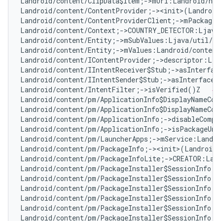
Landroid/content/ClipData$Item;->mUri:Landroid/net
Landroid/content/ContentProvider;-><init>(Landroid
Landroid/content/ContentProviderClient;->mPackageN
Landroid/content/Context;->COUNTRY_DETECTOR:Ljava
Landroid/content/Entity;->mSubValues:Ljava/util/Ar
Landroid/content/Entity;->mValues:Landroid/content
Landroid/content/IContentProvider;->descriptor:Lja
Landroid/content/IIntentReceiver$Stub;->asInterfac
Landroid/content/IIntentSender$Stub;->asInterface(
Landroid/content/IntentFilter;->isVerified()Z   
# 
Landroid/content/pm/ApplicationInfo$DisplayNameCom
Landroid/content/pm/ApplicationInfo$DisplayNameCom
Landroid/content/pm/ApplicationInfo;->disableCompa
Landroid/content/pm/ApplicationInfo;->isPackageUna
Landroid/content/pm/LauncherApps;->mService:Landro
Landroid/content/pm/PackageInfo;-><init>(Landroid/
Landroid/content/pm/PackageInfoLite;->CREATOR:Land
Landroid/content/pm/PackageInstaller$SessionInfo;-
Landroid/content/pm/PackageInstaller$SessionInfo;-
Landroid/content/pm/PackageInstaller$SessionInfo;-
Landroid/content/pm/PackageInstaller$SessionInfo;-
Landroid/content/pm/PackageInstaller$SessionInfo;-
Landroid/content/pm/PackageInstaller$SessionInfo;-