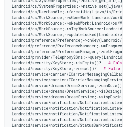
Landroid/os/SystemProperties;->native_get_int(Ljav
Landroid/os/SystemProperties;->native_set(Ljava/l
Landroid/os/UserHandle;->formatUid(Ljava/io/Print
Landroid/os/WorkSource;->sGoneWork:Landroid/os/Wor
Landroid/os/WorkSource;->sNewbWork:Landroid/os/Wor
Landroid/os/WorkSource;->sTmpWorkSource:Landroid/o
Landroid/os/WorkSource;->updateLocked(Landroid/os/
Landroid/preference/Preference;->onKey(Landroid/vi
Landroid/preference/PreferenceManager;->mFragment:
Landroid/preference/PreferenceManager;->setFragmen
Landroid/provider/Telephony$Sms;->query(Landroid/c
Landroid/security/KeyStore;->isEmpty()Z   
# False 
Landroid/security/KeyStore;->reset()Z   
# False Po
Landroid/service/carrier/ICarrierMessagingCallback
Landroid/service/carrier/ICarrierMessagingService;
Landroid/service/dreams/DreamService;->canDoze()Z 
Landroid/service/dreams/DreamService;->isDozing()Z
Landroid/service/dreams/DreamService;->stopDozing(
Landroid/service/notification/NotificationListener
Landroid/service/notification/NotificationListener
Landroid/service/notification/NotificationListener
Landroid/service/notification/NotificationListener
Landroid/service/notification/StatusBarNotificatio