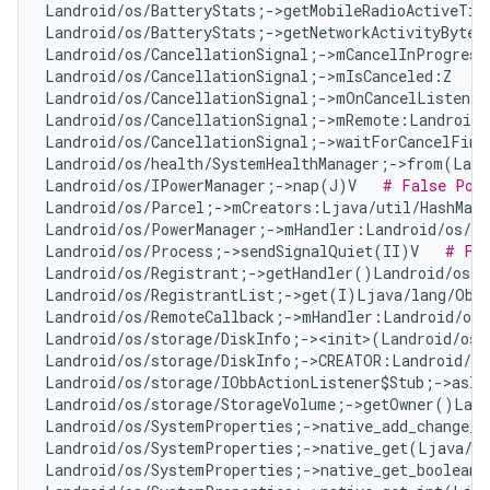
Landroid/os/BatteryStats;->getMobileRadioActiveTim
Landroid/os/BatteryStats;->getNetworkActivityBytes
Landroid/os/CancellationSignal;->mCancelInProgress
Landroid/os/CancellationSignal;->mIsCanceled:Z   
#
Landroid/os/CancellationSignal;->mOnCancelListener
Landroid/os/CancellationSignal;->mRemote:Landroid/
Landroid/os/CancellationSignal;->waitForCancelFini
Landroid/os/health/SystemHealthManager;->from(Land
Landroid/os/IPowerManager;->nap(J)V   
# False Pos
Landroid/os/Parcel;->mCreators:Ljava/util/HashMap
Landroid/os/PowerManager;->mHandler:Landroid/os/Ha
Landroid/os/Process;->sendSignalQuiet(II)V   
# Fal
Landroid/os/Registrant;->getHandler()Landroid/os/H
Landroid/os/RegistrantList;->get(I)Ljava/lang/Obj
Landroid/os/RemoteCallback;->mHandler:Landroid/os/
Landroid/os/storage/DiskInfo;-><init>(Landroid/os/
Landroid/os/storage/DiskInfo;->CREATOR:Landroid/os
Landroid/os/storage/IObbActionListener$Stub;->asIn
Landroid/os/storage/StorageVolume;->getOwner()Land
Landroid/os/SystemProperties;->native_add_change_c
Landroid/os/SystemProperties;->native_get(Ljava/l
Landroid/os/SystemProperties;->native_get_boolean(