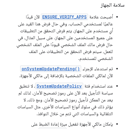
سلامة الجهاز
أصبحت علامة
ENSURE_VERIFY_APPS
الآن قيدًا
عالميًا لمستخدمي الحساب. وفي حال فرض هذا القيد على
أي مستخدم على الجهاز، يتم فرض التحقق من التطبيقات
على جميع المستخدمين على الجهاز. على سبيل المثال، في
حال فرض مالك الملف الشخصي قيودًا على الملف الشخصي
للعمل، سيتم فرض التحقق من التطبيقات على الملف
الشخصي للمستخدم.
تم استدعاء الإجراء
onSystemUpdatePending()
الآن لمالكي الملفات الشخصية بالإضافة إلى مالكي الأجهزة.
عند استخدام فئة
SystemUpdatePolicy
، لا تنطبق
سياسة التأجيل بعد الآن على رموز تصحيح الأمان، لذلك لم
يعد من الممكن تأجيل رموز تصحيح الأمان. ومع ذلك، لا
يؤثر ذلك في سلوك أنواع السياسات الأخرى، مثل السياسات
التلقائية والسياسات التي تتم من خلال النوافذ.
بإمكان مالكي الأجهزة تفعيل ميزة إعادة الضبط على