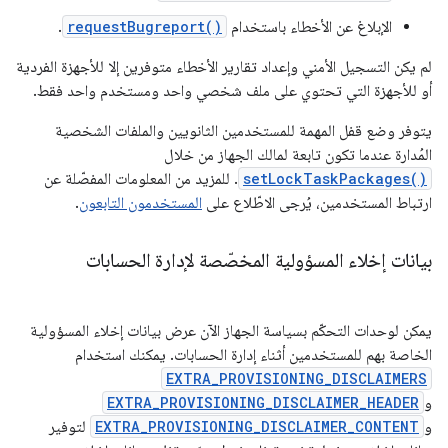
الإبلاغ عن الأخطاء باستخدام
requestBugreport()
.
لم يكن التسجيل الأمني وإعداد تقارير الأخطاء متوفرين إلا للأجهزة الفردية
أو للأجهزة التي تحتوي على ملف شخصي واحد ومستخدم واحد فقط.
يتوفر وضع قفل المهمة للمستخدمين الثانويين والملفات الشخصية
المُدارة عندما تكون تابعة لمالك الجهاز من خلال
setLockTaskPackages()
. للمزيد من المعلومات المفصّلة عن
ارتباط المستخدمين، يُرجى الاطّلاع على
المستخدمون التابعون
.
بيانات إخلاء المسؤولية المخصّصة لإدارة الحسابات
يمكن لوحدات التحكّم بسياسة الجهاز الآن عرض بيانات إخلاء المسؤولية
الخاصة بهم للمستخدمين أثناء إدارة الحسابات. يمكنك استخدام
EXTRA_PROVISIONING_DISCLAIMERS
و
EXTRA_PROVISIONING_DISCLAIMER_HEADER
و
EXTRA_PROVISIONING_DISCLAIMER_CONTENT
لتوفير