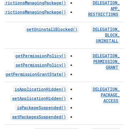
estrictionsManagingPackage()
DELEGATION
_
APP
_
estrictionsManagingPackage()
RESTRICTIONS
set
Uninstall
Blocked(
)
DELEGATION
_
BLOCK
_
UNINSTALL
getPermissionPolicy()
DELEGATION
_
PERMISSION
_
setPermissionPolicy()
GRANT
getPermissionGrantState()
isApplicationHidden()
DELEGATION
_
PACKAGE
_
setApplicationHidden()
ACCESS
isPackageSuspended()
setPackagesSuspended()