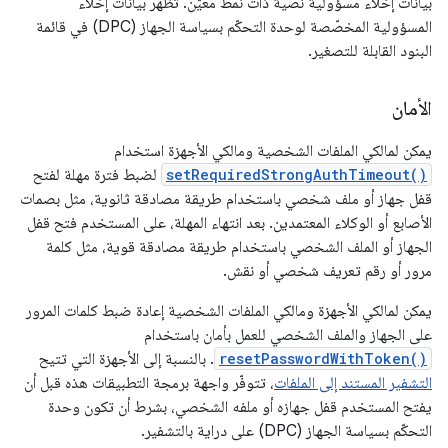
بيانات إخلاء مسؤولية نصية ذات نمط معيّن. تظهر بيانات إخلاء
المسؤولية المخصّصة لوحدة التحكّم بسياسة الجهاز (DPC) في قائمة
البنود القابلة للتصغير.
الأمان
يمكن لمالكي الملفات الشخصية ومالكي الأجهزة استخدام
setRequiredStrongAuthTimeout()
لضبط فترة مهلة لفتح
قفل جهاز أو ملف شخصي باستخدام طريقة مصادقة ثانوية، مثل بصمات
الأصابع أو الوكلاء المعتمدين. بعد انتهاء المهلة، على المستخدم فتح قفل
الجهاز أو الملف الشخصي باستخدام طريقة مصادقة قوية، مثل كلمة
مرور أو رقم تعريف شخصي أو نقش.
يمكن لمالكي الأجهزة ومالكي الملفات الشخصية إعادة ضبط كلمات المرور
على الجهاز والملف الشخصي للعمل بأمان باستخدام
resetPasswordWithToken()
. بالنسبة إلى الأجهزة التي تتيح
التشفير المستند إلى الملفات
، تتوفّر واجهة برمجة التطبيقات هذه قبل أن
يفتح المستخدم قفل جهازه أو ملفه الشخصي، بشرط أن تكون وحدة
التحكّم بسياسة الجهاز (DPC) على دراية بالتشفير.