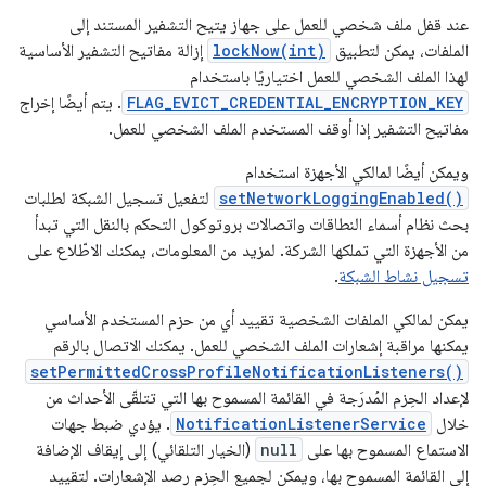
عند قفل ملف شخصي للعمل على جهاز يتيح التشفير المستند إلى
الملفات، يمكن لتطبيق
lockNow(int)
إزالة مفاتيح التشفير الأساسية
لهذا الملف الشخصي للعمل اختياريًا باستخدام
FLAG_EVICT_CREDENTIAL_ENCRYPTION_KEY
. يتم أيضًا إخراج
مفاتيح التشفير إذا أوقف المستخدم الملف الشخصي للعمل.
ويمكن أيضًا لمالكي الأجهزة استخدام
setNetworkLoggingEnabled()
لتفعيل تسجيل الشبكة لطلبات
بحث نظام أسماء النطاقات واتصالات بروتوكول التحكم بالنقل التي تبدأ
من الأجهزة التي تملكها الشركة. لمزيد من المعلومات، يمكنك الاطّلاع على
تسجيل نشاط الشبكة
.
يمكن لمالكي الملفات الشخصية تقييد أي من حزم المستخدم الأساسي
يمكنها مراقبة إشعارات الملف الشخصي للعمل. يمكنك الاتصال بالرقم
setPermittedCrossProfileNotificationListeners()
لإعداد الحِزم المُدرَجة في القائمة المسموح بها التي تتلقّى الأحداث من
خلال
NotificationListenerService
. يؤدي ضبط جهات
الاستماع المسموح بها على
null
(الخيار التلقائي) إلى إيقاف الإضافة
إلى القائمة المسموح بها، ويمكن لجميع الحِزم رصد الإشعارات. لتقييد