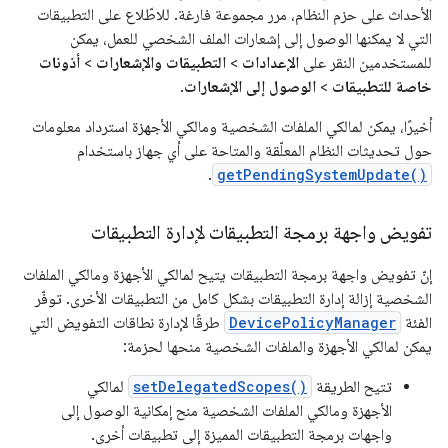
الأحداث على حزم النظام، مرر مجموعة فارغة. للاطّلاع على التطبيقات
التي لا يمكنها الوصول إلى إشعارات الملف الشخصي للعمل، يمكن
للمستخدمين النقر على
الإعدادات
>
التطبيقات والإشعارات
>
أذونات
خاصة للتطبيقات
>
الوصول إلى الإشعارات
.
أخيرًا، يمكن لمالكي الملفات الشخصية ومالكي الأجهزة استرداد معلومات
حول تحديثات النظام المعلّقة والمتاحة على أي جهاز باستخدام
.
getPendingSystemUpdate()
تفويض واجهة برمجة التطبيقات لإدارة التطبيقات
إنّ تفويض واجهة برمجة التطبيقات يتيح لمالكي الأجهزة ومالكي الملفات
الشخصية إزالة إدارة التطبيقات بشكل كامل من التطبيقات الأخرى. توفّر
الفئة
DevicePolicyManager
طرقًا لإدارة نطاقات التفويض التي
يمكن لمالكي الأجهزة والملفات الشخصية منحها لحزمة:
تتيح الطريقة
setDelegatedScopes()
لمالكي
الأجهزة ومالكي الملفات الشخصية منح إمكانية الوصول إلى
واجهات برمجة التطبيقات المميزة إلى تطبيقات أخرى.