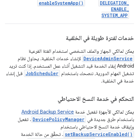
enable
System
App(
)
DELEGATION
_
ENABLE
_
SYSTEM
_
APP
خدمات لفترة طويلة في الخلفية
يمكن لمالكي الجهاز والملف الشخصي استخدام الفئة الفرعية
DeviceAdminService
لإنشاء خدمات الخلفية. يحاول نظام
Android إبقاء الخدمة قيد التشغيل أثناء عمل المستخدم. إذا كنت تريد
تشغيل المهام الدورية، ننصحك باستخدام
JobScheduler
قبل إنشاء
خدمة في الخلفية.
التحكم في خدمة النسخ الاحتياطي
يمكن لمالكي الأجهزة تفعيل خدمة
Android Backup Service
باستخدام طرق جديدة في
DevicePolicyManager
. تفعيل
وإيقاف خدمة النسخ الاحتياطي باستخدام
setBackupServiceEnabled()
. تحقَّق من حالة الخدمة