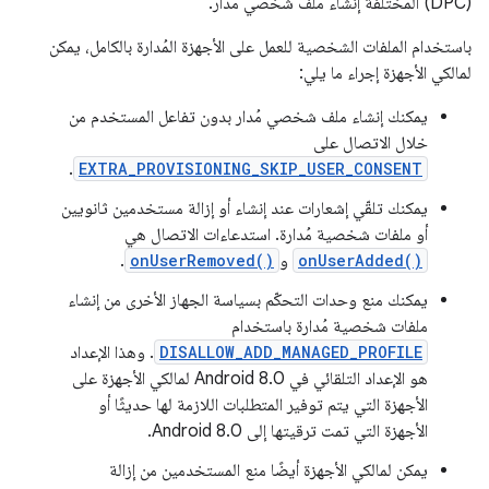
(DPC) المختلفة إنشاء ملف شخصي مُدار.
باستخدام الملفات الشخصية للعمل على الأجهزة المُدارة بالكامل، يمكن
لمالكي الأجهزة إجراء ما يلي:
يمكنك إنشاء ملف شخصي مُدار بدون تفاعل المستخدم من
خلال الاتصال على
.
EXTRA_PROVISIONING_SKIP_USER_CONSENT
يمكنك تلقّي إشعارات عند إنشاء أو إزالة مستخدمين ثانويين
أو ملفات شخصية مُدارة. استدعاءات الاتصال هي
onUserAdded()
و
onUserRemoved()
.
يمكنك منع وحدات التحكّم بسياسة الجهاز الأخرى من إنشاء
ملفات شخصية مُدارة باستخدام
DISALLOW_ADD_MANAGED_PROFILE
. وهذا الإعداد
هو الإعداد التلقائي في Android 8.0 لمالكي الأجهزة على
الأجهزة التي يتم توفير المتطلبات اللازمة لها حديثًا أو
الأجهزة التي تمت ترقيتها إلى Android 8.0.
يمكن لمالكي الأجهزة أيضًا منع المستخدمين من إزالة