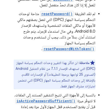
للعمل إلا إذا كان هناك تحدٍّ منفصل للعمل.
لم تعُد الطريقة
resetPassword()
متاحة لوحدات
التحكّم بسياسة الجهاز (DPC) التي تعمل بصفتهم مالكي
الأجهزة أو مالكي الملفات الشخصية وتستهدف الإصدار
Android 8.0. وفي حال استدعاء الإجراء، يتم طرح
استثناء أمان. بدلاً من ذلك، يجب أن تستخدم وحدات
التحكّم بسياسة الجهاز
.
resetPasswordWithToken()
ملاحظة:
لن تتأثّر بهذا التغيير وحدات التحكّم بسياسة الجهاز
(DPC) التي تستهدف الإصدار 7.1.1 من نظام التشغيل Android
(المستوى 25 لواجهة برمجة التطبيقات) أو الإصدارات الأقدم،
بالإضافة إلى وحدات التحكّم بسياسة الجهاز (DPC) التي تتضمن
امتيازات مشرف الجهاز فقط.
بالنسبة إلى الأجهزة التي تتيح التشفير المستند إلى الملفات،
لا تتوفّر ميزة
isActivePasswordSufficient()
قبل أن يفتح المستخدم قفل الجهاز لأول مرة بعد إعادة