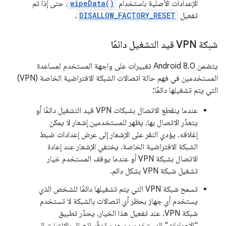
الإعدادات الأصلية باستخدام
wipeData()
، حتى إذا تم
تفعيل
DISALLOW_FACTORY_RESET
.
شبكة VPN قيد التشغيل دائمًا
يتضمن Android 8.0 تغييرات على واجهة المستخدم لمساعدة
المستخدمين في فهم حالة اتصالات الشبكة الافتراضية الخاصة (VPN)
التي يتم تشغيلها دائمًا:
عندما ينقطع الاتصال بشبكات VPN قيد التشغيل دائمًا أو
يتعذّر الاتصال بها، يظهر للمستخدمين إشعار لا يمكن
إغلاقه. يؤدي النقر على الإشعار إلى عرض إعدادات ضبط
الشبكة الافتراضية الخاصة. يختفي الإشعار عند إعادة
الاتصال بشبكة VPN أو عندما يوقف المستخدم خيار
تشغيل شبكة VPN بشكل دائم.
تسمح شبكة VPN التي يتم تشغيلها دائمًا للشخص الذي
يستخدم أي جهاز بحظر أي اتصالات بالشبكة لا تستخدم
شبكة VPN. عند تفعيل هذا الخيار، يحذّر تطبيق
"الإعدادات" المستخدم من عدم توفّر اتصال بالإنترنت إلى