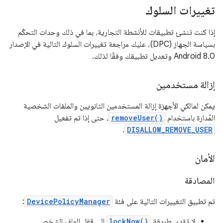
تغييرات السلوك
إذا كنت تنشئ تطبيقات للأنشطة التجارية، بما في ذلك وحدات التحكّم
بسياسة الجهاز (DPC)، عليك مراجعة تغييرات السلوك التالية في الإصدار
Android 8.0 وتعديل تطبيقك وفقًا لذلك.
إزالة مستخدمين
يمكن لمالكي الأجهزة إزالة المستخدمين الثانويين والملفات الشخصية
المُدارة باستخدام
removeUser()
، حتى إذا تم تفعيل
.
DISALLOW_REMOVE_USER
الأمان
المصادقة
تم تطبيق التغييرات التالية على فئة
DevicePolicyManager
:
لا تؤدي طريقة
lockNow()
إلى قفل الملف الشخصي