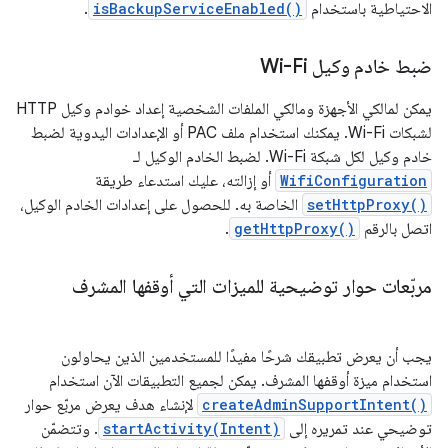
الاحتياطية باستخدام
isBackupServiceEnabled()
.
ضبط خادم وكيل Wi-Fi
يمكن لمالكي الأجهزة ومالكي الملفات الشخصية إعداد خوادم وكيل HTTP
لشبكات Wi-Fi. يمكنك استخدام ملف PAC أو الإعدادات اليدوية لضبط
خادم وكيل لكل شبكة Wi-Fi. لضبط الخادم الوكيل لـ
WifiConfiguration
أو إزالته، عليك استدعاء طريقة
setHttpProxy()
الخاصة به. للحصول على إعدادات الخادم الوكيل،
اتصل بالرقم
getHttpProxy()
.
مربّعات حوار توضيحية للميزات التي أوقفها المشرف
يجب أن يعرض تطبيقك شرحًا مفيدًا للمستخدمين الذين يحاولون
استخدام ميزة أوقفها المشرف. يمكن لجميع التطبيقات الآن استخدام
createAdminSupportIntent()
لإنشاء هدف يعرض مربّع حوار
توضيحي عند تمريره إلى
startActivity(Intent)
. وتتضمّن