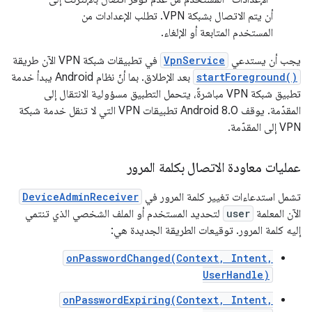
أن يتم الاتصال بشبكة VPN. تطلب الإعدادات من
المستخدم المتابعة أو الإلغاء.
يجب أن يستدعي
VpnService
في تطبيقات شبكة VPN الآن طريقة
startForeground()
بعد الإطلاق. بما أنّ نظام Android يبدأ خدمة
تطبيق شبكة VPN مباشرةً، يتحمل التطبيق مسؤولية الانتقال إلى
المقدّمة. يوقف Android 8.0 تطبيقات VPN التي لا تنقل خدمة شبكة
VPN إلى المقدّمة.
عمليات معاودة الاتصال بكلمة المرور
تشمل استدعاءات تغيير كلمة المرور في
DeviceAdminReceiver
الآن المعلمة
user
لتحديد المستخدم أو الملف الشخصي الذي تنتمي
إليه كلمة المرور. توقيعات الطريقة الجديدة هي:
onPasswordChanged(Context, Intent,
UserHandle)
onPasswordExpiring(Context, Intent,