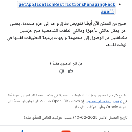
getApplicationRestrictionsManagingPack
age()
أصبح من الممكن الآن أيضًا تفويض نطاق واحد إلى حزم متعددة. بمعنى
آخر، يمكن لمالكي الأجهزة ومالكي الملفات الشخصية منح حزمتين
مختلفتين من الوصول إلى مجموعة واجهات برمجة التطبيقات نفسها في
الوقت نفسه.
هل كان المحتوى مفيدًا؟
يخضع كل من المحتوى وعيّنات التعليمات البرمجية في هذه الصفحة للتراخيص الموضحّة
في
ترخيص استخدام المحتوى
. إنّ Java وOpenJDK هما علامتان تجاريتان مسجَّلتان
لشركة Oracle و/أو الشركات التابعة لها.
تاريخ التعديل الأخير: 2025-02-10 (حسب التوقيت العالمي المتفَّق عليه)