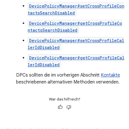
DevicePolicyManager#setCrossProfileCon
tactsSearchDisabled
DevicePolicyManager#getCrossProfileCo
ntactsSearchDisabled
DevicePolicyManager#setCrossProfileCal
lerIdDisabled
DevicePolicyManager#getCrossProfileCal
lerIdDisabled
DPCs sollten die im vorherigen Abschnitt
Kontakte
beschriebenen alternativen Methoden verwenden.
War das hilfreich?