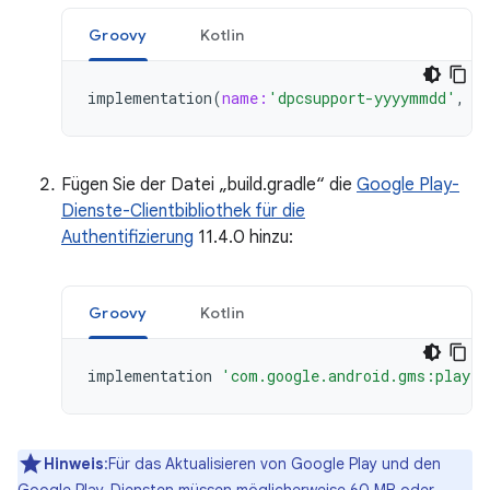
Groovy
Kotlin
implementation
(
name:
'dpcsupport-yyyymmdd'
,
e
Fügen Sie der Datei „build.gradle“ die
Google Play-
Dienste-Clientbibliothek für die
Authentifizierung
11.4.0 hinzu:
Groovy
Kotlin
implementation
'com.google.android.gms:play-s
Hinweis
:Für das Aktualisieren von Google Play und den