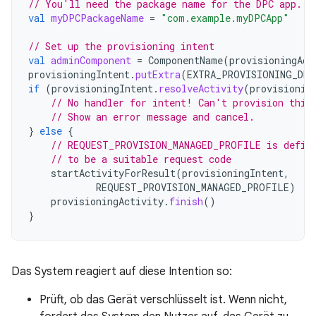
// You'll need the package name for the DPC app.
val
myDPCPackageName
=
"com.example.myDPCApp"
// Set up the provisioning intent
val
adminComponent
=
ComponentName
(
provisioningAct
provisioningIntent
.
putExtra
(
EXTRA_PROVISIONING_DEV
if
(
provisioningIntent
.
resolveActivity
(
provisionin
// No handler for intent! Can't provision this
// Show an error message and cancel.
}
else
{
// REQUEST_PROVISION_MANAGED_PROFILE is defin
// to be a suitable request code
startActivityForResult
(
provisioningIntent
,
REQUEST_PROVISION_MANAGED_PROFILE
)
provisioningActivity
.
finish
()
}
Das System reagiert auf diese Intention so:
Prüft, ob das Gerät verschlüsselt ist. Wenn nicht,