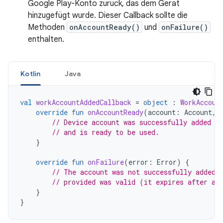
Google Play-Konto zurück, das dem Gerät
hinzugefügt wurde. Dieser Callback sollte die
Methoden
onAccountReady()
und
onFailure()
enthalten.
Kotlin
Java
val
workAccountAddedCallback
=
object
:
WorkAccoun
override
fun
onAccountReady
(
account
:
Account
,
// Device account was successfully added to
// and is ready to be used.
}
override
fun
onFailure
(
error
:
Error
)
{
// The account was not successfully added.
// provided was valid (it expires after a 
}
}