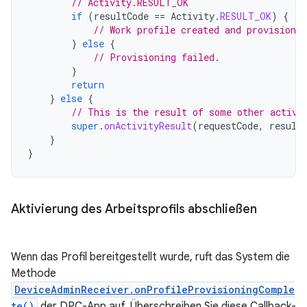
// Activity.RESULT_OK
if
(
resultCode
==
Activity
.
RESULT_OK
)
{
// Work profile created and provisioned
}
else
{
// Provisioning failed.
}
return
}
else
{
// This is the result of some other activi
super
.
onActivityResult
(
requestCode
,
result
}
}
Aktivierung des Arbeitsprofils abschließen
Wenn das Profil bereitgestellt wurde, ruft das System die
Methode
DeviceAdminReceiver.onProfileProvisioningComple
te()
der DPC-App auf. Überschreiben Sie diese Callback-