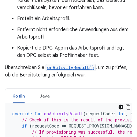
fordert das System den Nutzer auf, das Gerät zu
verschlüsseln, bevor er fortfahren kann.
Erstellt ein Arbeitsprofil.
Entfernt nicht erforderliche Anwendungen aus dem
Arbeitsprofil.
Kopiert die DPC-App in das Arbeitsprofil und legt
den DPC selbst als Profilinhaber fest.
Überschreiben Sie
onActivityResult()
, um zu prüfen,
ob die Bereitstellung erfolgreich war:
Kotlin
Java
override
fun
onActivityResult
(
requestCode
:
Int
,
re
// Check if this is the result of the provision
if
(
requestCode
==
REQUEST_PROVISION_MANAGED_
// If provisioning was successful, the resu