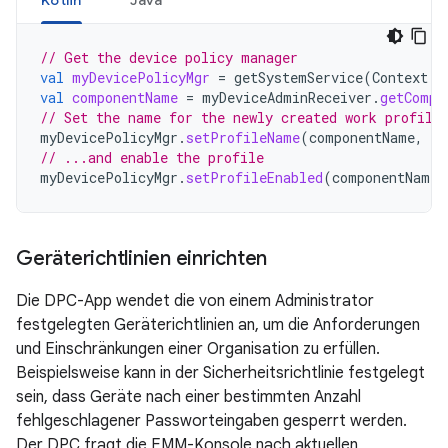
Kotlin
Java
// Get the device policy manager
val
myDevicePolicyMgr
=
getSystemService
(
Context
.
D
val
componentName
=
myDeviceAdminReceiver
.
getCompo
// Set the name for the newly created work profile
myDevicePolicyMgr
.
setProfileName
(
componentName
,
"M
// ...and enable the profile
myDevicePolicyMgr
.
setProfileEnabled
(
componentName
)
Geräterichtlinien einrichten
Die DPC-App wendet die von einem Administrator
festgelegten Geräterichtlinien an, um die Anforderungen
und Einschränkungen einer Organisation zu erfüllen.
Beispielsweise kann in der Sicherheitsrichtlinie festgelegt
sein, dass Geräte nach einer bestimmten Anzahl
fehlgeschlagener Passworteingaben gesperrt werden.
Der DPC fragt die EMM-Konsole nach aktuellen