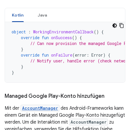
Kotlin
Java
object
:
WorkingEnvironmentCallback
()
{
override
fun
onSuccess
()
{
// Can now provision the managed Google Pl
}
override
fun
onFailure
(
error
:
Error
)
{
// Notify user, handle error (check networ
}
}
Managed Google Play-Konto hinzufügen
Mit der
AccountManager
des Android-Frameworks kann
einem Gerät ein Managed Google Play-Konto hinzugefügt
werden. Um die Interaktion mit
AccountManager
zu
vereinfachen, verwenden Sie die Hilfsfunktion (siehe