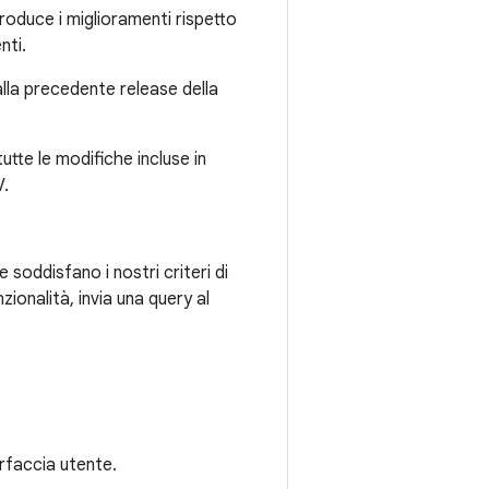
oduce i miglioramenti rispetto
nti.
alla precedente release della
tte le modifiche incluse in
V.
e soddisfano i nostri criteri di
ionalità, invia una query al
erfaccia utente.