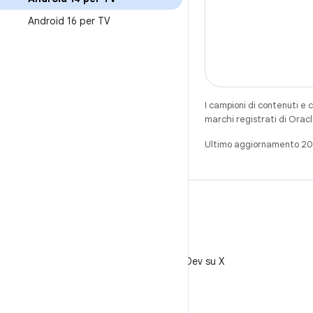
Android 16 per TV
I campioni di contenuti e 
marchi registrati di Oracl
Ultimo aggiornamento 2
X
Segui @AndroidDev su X