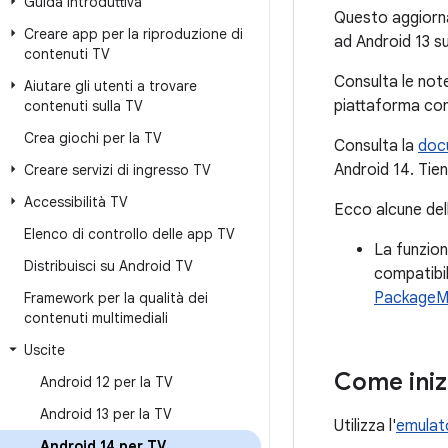
Guida introduttiva
Questo aggiorna
Creare app per la riproduzione di
ad Android 13 su
contenuti TV
Consulta le note
Aiutare gli utenti a trovare
piattaforma co
contenuti sulla TV
Crea giochi per la TV
Consulta la
doc
Android 14. Tien
Creare servizi di ingresso TV
Accessibilità TV
Ecco alcune dell
Elenco di controllo delle app TV
La funzion
Distribuisci su Android TV
compatibil
PackageMan
Framework per la qualità dei
contenuti multimediali
Uscite
Come iniz
Android 12 per la TV
Android 13 per la TV
Utilizza l'
emulat
Android 14 per TV