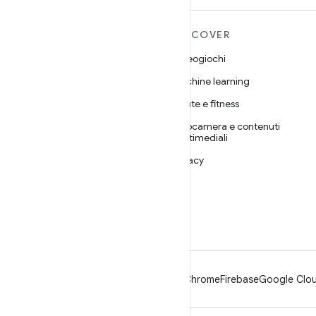
ULTERIORI
DISCOVER
INFORMAZIONI SU
Videogiochi
ANDROID
Machine learning
Android
Salute e fitness
Android for Enterprise
Fotocamera e contenuti
Sicurezza
multimediali
Source
Privacy
Notizie
5G
Blog
Podcast
Android
Chrome
Firebase
Google Clou