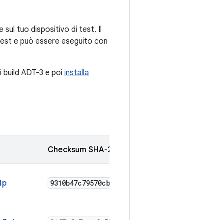
sul tuo dispositivo di test. Il
i test e può essere eseguito con
i build ADT-3 e poi
installa
Checksum SHA-256
ip
9310b47c79570cb5a9916ac4f7fe383c62242afea6