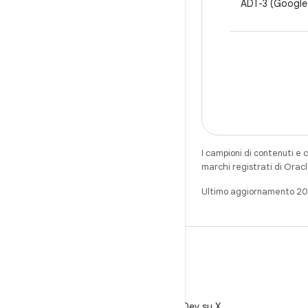
ADT-3 (Google
I campioni di contenuti e 
marchi registrati di Oracl
Ultimo aggiornamento 2
X
Segui @AndroidDev su X