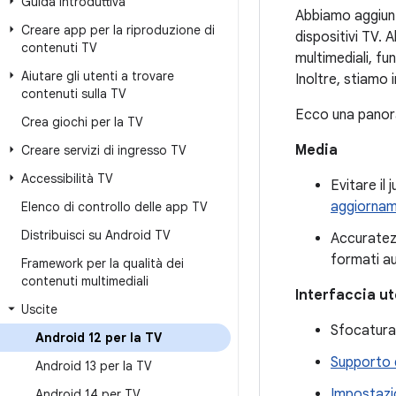
Guida introduttiva
Abbiamo aggiunto
Creare app per la riproduzione di
dispositivi TV. A
contenuti TV
multimediali, fu
Aiutare gli utenti a trovare
Inoltre, stiamo 
contenuti sulla TV
Ecco una panora
Crea giochi per la TV
Media
Creare servizi di ingresso TV
Accessibilità TV
Evitare il
aggiorna
Elenco di controllo delle app TV
Distribuisci su Android TV
Accuratezz
formati a
Framework per la qualità dei
contenuti multimediali
Interfaccia u
Uscite
Sfocatura
Android 12 per la TV
Supporto d
Android 13 per la TV
Impostazio
Android 14 per TV