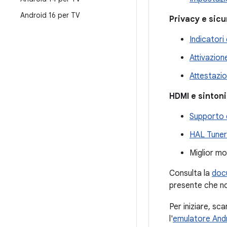
Android 16 per TV
Privacy e sic
Indicator
Attivazion
Attestazio
HDMI e sinton
Supporto 
HAL Tuner 
Miglior mo
Consulta la
doc
presente che non
Per iniziare, sca
l'
emulatore And