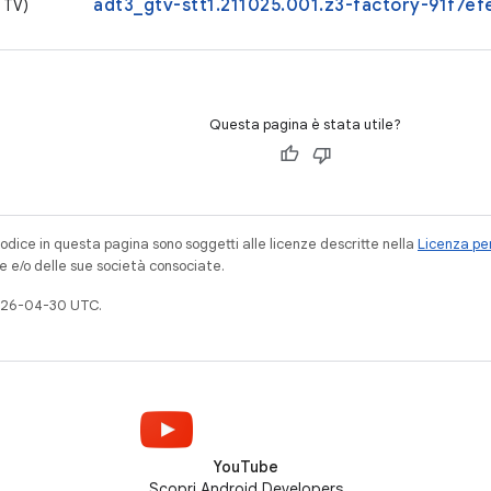
adt3_gtv-stt1.211025.001.z3-factory-91f7efe
 TV)
Questa pagina è stata utile?
codice in questa pagina sono soggetti alle licenze descritte nella
Licenza per
e e/o delle sue società consociate.
026-04-30 UTC.
YouTube
Scopri Android Developers