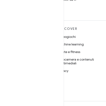
ULTERIORI
DISCOVER
INFORMAZIONI SU
Videogiochi
ANDROID
Machine learning
Android
Salute e fitness
Android for Enterprise
Fotocamera e contenuti
Sicurezza
multimediali
Source
Privacy
Notizie
5G
Blog
Podcast