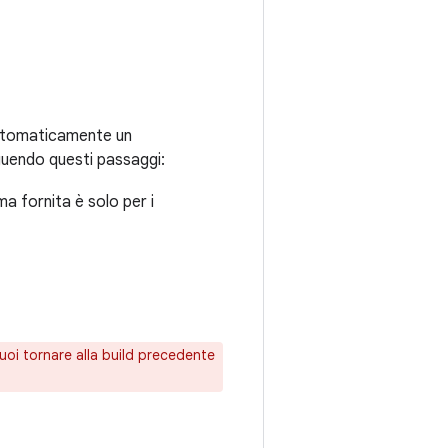
 automaticamente un
guendo questi passaggi:
a fornita è solo per i
uoi tornare alla build precedente