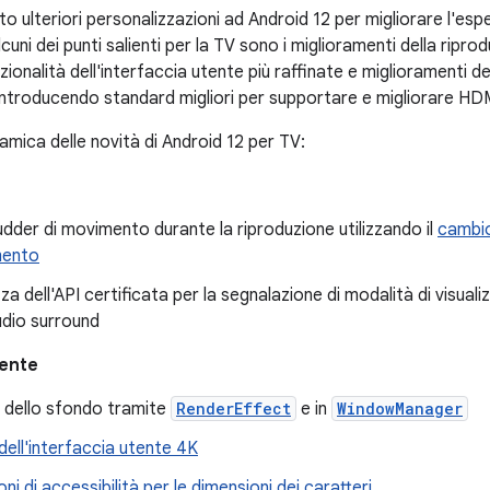
 ulteriori personalizzazioni ad Android 12 per migliorare l'espe
lcuni dei punti salienti per la TV sono i miglioramenti della ripr
nzionalità dell'interfaccia utente più raffinate e miglioramenti de
introducendo standard migliori per supportare e migliorare HDMI
mica delle novità di Android 12 per TV:
 judder di movimento durante la riproduzione utilizzando il
cambio
mento
a dell'API certificata per la segnalazione di modalità di visual
udio surround
tente
 dello sfondo tramite
RenderEffect
e in
WindowManager
ell'interfaccia utente 4K
ni di accessibilità per le dimensioni dei caratteri