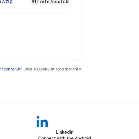
7.zip
91f7efe7cccfc507a80366c0edb32991df931620e
 i contenuti
. Java e OpenJDK sono marchi o
LinkedIn
Connect with the Android