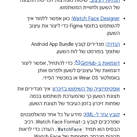
הנחיות לעיצוב
: שיטות מומלצות לפריסת התצוגה
של השעון ולחוויית המשתמש.
Watch Face Designer
: כאן אפשר ללמוד איך
להשתמש בתוסף Figma כדי ליצור את עיצוב
השעון.
הגדרה
: מגדירים קובץ Android App Bundle
שתומך בפורמט של לוח השעון.
דוגמאות ב-GitHub
: כדי להתחיל, אפשר ליצור
דוגמאות של עיצובים לשעון ולפרוס אותן
באמולטור Wear OS או במכשיר הפיזי.
אופטימיזציה של השימוש בזיכרון
: איך מגדירים את
תצוגת השעון כך שהמערכת תשתמש בכמה
שפחות זיכרון בזמן העיבוד של תצוגת השעון.
קובץ עזר ל-XML
: מידע על כל אחד מהאלמנטים
שמרכיבים קובץ ב-Watch Face Format. רכיב
הבסיס הוא תמיד
WatchFace
. הערה: כדי לראות
תכונות מגרסה ספציפית של Watch Face