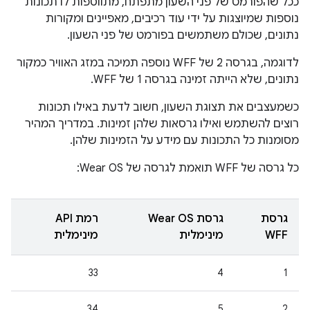
ככל שהפורמט של פני השעון מתפתח, מתווספות לו תכונות
נוספות שמיוצגות על ידי עוד רכיבים, מאפיינים ומקורות
נתונים, שכולם משתמשים בפורמט של פני השעון.
לדוגמה, בגרסה 2 של WFF נוספה תמיכה במזג האוויר כמקור
נתונים, שלא הייתה זמינה בגרסה 1 של WFF.
כשמעצבים את תצוגת השעון, חשוב לדעת באילו תכונות
רוצים להשתמש ואילו גרסאות שלהן זמינות. במדריך המהיר
מסומנות כל התכונות עם מידע על הזמינות שלהן.
כל גרסה של WFF תואמת לגרסה של Wear OS:
גרסת
גרסת Wear OS
רמת API
WFF
מינימלית
מינימלית
33
4
1
34
5
2