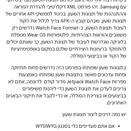
בקלות רבה יותר מאי פעם. פורמט תצוגת השעון נוצר בשיתוף
עם Samsung. זהו פורמט XML דקלרטיבי להגדרת המראה
וההתנהגות של תצוגות השעון. בניגוד לממשקי API אחרים של
תצוגות שעון, שבהם קובץ ה-APK צריך לכלול את הקוד
לעיבוד תצוגת השעון, ב-Watch Face Format נדרשים רק
משאבים והוראות הצהרתיות. פלטפורמת Wear OS מטפלת
בלוגיקה שנדרשת לעיבוד של תצוגת השעון, כך שאתם יכולים
להתמקד ברעיונות היצירתיים שלכם במקום באופטימיזציות
של הקוד או בביצועי הסוללה.
בתצוגות שעון שפותחו בפורמט הזה נדרשים פחות תחזוקה
ופחות עדכונים מאשר בתצוגות שעון שפותחו באמצעות
ספריות Jetpack Watch Face מדור קודם. לדוגמה, אתם לא
צריכים לעדכן את תצוגת השעון כדי ליהנות משיפורים
בביצועים או בצריכת הסוללה, או כדי לקבל את תיקוני הבאגים
האחרונים.
יש כמה דרכים ליצור תצוגת שעון:
אם אתם מעדיפים כלי בסגנון WYSIWYG