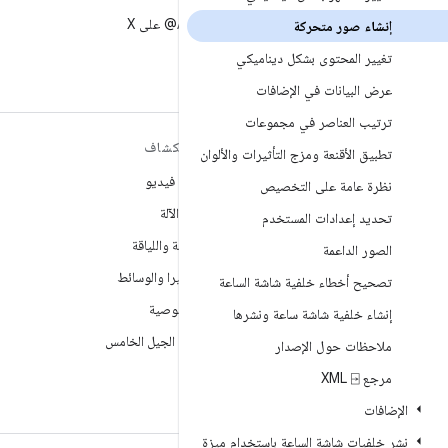
X
متابعة AndroidDev@ على X
إنشاء صور متحركة
تغيير المحتوى بشكل ديناميكي
عرض البيانات في الإضافات
ترتيب العناصر في مجموعات
مزيد من المعلومات حول نظام
استكشاف
تطبيق الأقنعة ومزج التأثيرات والألوان
التشغيل ANDROID
ألعاب فيديو
نظرة عامة على التخصيص
Android
تعلُم الآلة
تحديد إعدادات المستخدم
Android for Enterprise
الصحة واللياقة
الصور الداعمة
الأمان
الكاميرا والوسائط
تصحيح أخطاء خلفية شاشة الساعة
المصدر
الخصوصية
إنشاء خلفية شاشة ساعة ونشرها
الأخبار
شبكة الجيل الخامس
ملاحظات حول الإصدار
المدوّنة
مرجع XML ⍈
ملفات بودكاست
الإضافات
نشر خلفيات شاشة الساعة باستخدام ميزة