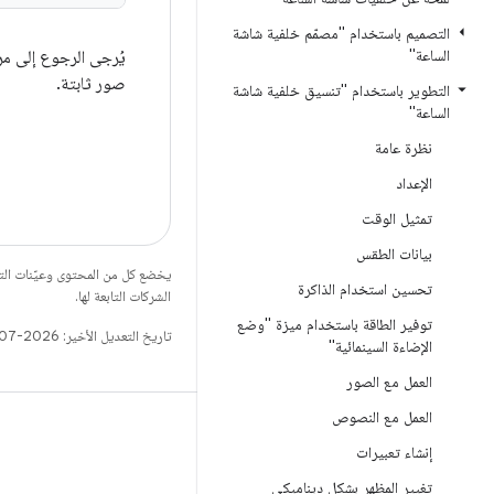
التصميم باستخدام "مصمّم خلفية شاشة
الساعة"
يُرجى الرجوع إلى م
صور ثابتة.
التطوير باستخدام "تنسيق خلفية شاشة
الساعة"
نظرة عامة
الإعداد
تمثيل الوقت
بيانات الطقس
يخضع كل من المحتوى وعيّنات الت
تحسين استخدام الذاكرة
الشركات التابعة لها.
توفير الطاقة باستخدام ميزة "وضع
تاريخ التعديل الأخير: 2026-07-14 (حسب التوقيت العالمي المتفَّق عليه)
الإضاءة السينمائية"
العمل مع الصور
العمل مع النصوص
إنشاء تعبيرات
تغيير المظهر بشكل ديناميكي