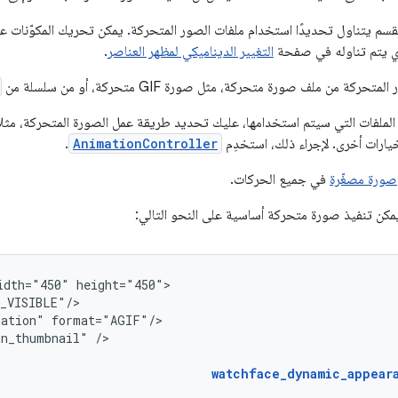
ا القسم يتناول تحديدًا استخدام ملفات الصور المتحركة. يمكن تحريك المكوّنات
ذي يتم تناوله في صفحة
التغيير الديناميكي لمظهر العناصر
.
كة من ملف صورة متحركة، مثل صورة GIF متحركة، أو من سلسلة من
الملفات التي سيتم استخدامها، عليك تحديد طريقة عمل الصورة المتحركة، مثلاً، 
خيارات أخرى. لإجراء ذلك، استخدِم
AnimationController
.
صورة مصغّرة
في جميع الحركات.
مكن تنفيذ صورة متحركة أساسية على النحو التالي:
idth="450"
mation"
on_thumbnail"
/>

watchface_dynamic_appear