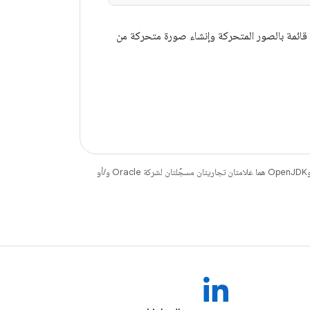
ئمة بالصور المتحركة وإنشاء صورة متحركة من
. إنّ Java وOpenJDK هما علامتان تجاريتان مسجَّلتان لشركة Oracle و/أو