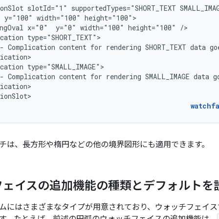
onSlot
slotId="1"
supportedTypes="SHORT_TEXT
SMALL_IMA
"
y="100"
width="100"
ngOval
x="0"
y="0"
width="100"
height="100"
cation
-
Complication
content
for
rendering
SHORT_TEXT
data
go
cation
-
Complication
content
for
rendering
SMALL_IMAGE
data
g
ication>

ionSlot>
watchf
チは、長方形や楕円などの他の境界図形にも適用できます。
フェイスの追加機能の種類とデフォルトを
ムにはさまざまなタイプが用意されており、ウォッチフェイス