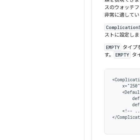
類を表現できま
スのウォッチフ
非常に適してい
Complication
ストに設定しま
EMPTY
タイプ
す。
EMPTY
タ
<Complicati
x="250
def
<!--
..
</Complicat