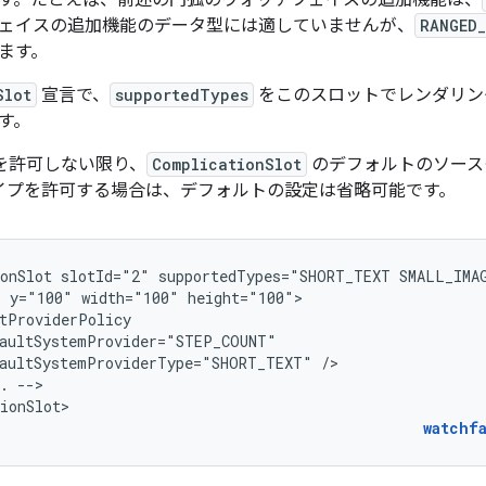
す。たとえば、前述の円弧のウォッチフェイスの追加機能は、
ェイスの追加機能のデータ型には適していませんが、
RANGED_
ます。
Slot
宣言で、
supportedTypes
をこのスロットでレンダリン
す。
を許可しない限り、
ComplicationSlot
のデフォルトのソース
イプを許可する場合は、デフォルトの設定は省略可能です。
onSlot
slotId="2"
supportedTypes="SHORT_TEXT
SMALL_IMA
"
y="100"
width="100"
aultSystemProviderType="SHORT_TEXT"
.
-->

ionSlot>
watchf