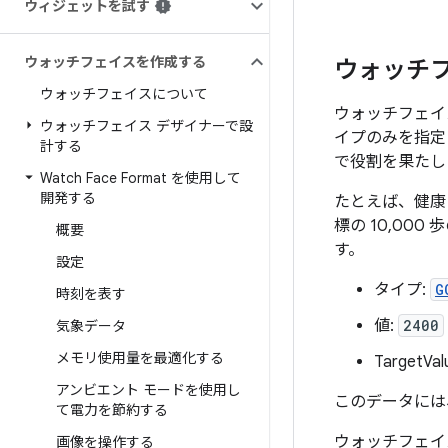
ウィジェットを試す
ウォッチフェイスを作成する
ウォッチ
ウォッチフェイスについて
ウォッチフェイ
ウォッチフェイス デザイナーで設
イプのみを指定
計する
で役割を果たし
Watch Face Format を使用して
開発する
たとえば、健康
標の 10,00
概要
す。
設定
タイプ:
G
時刻を表す
値:
2400
気象データ
メモリ使用量を最適化する
TargetVal
アンビエント モードを使用し
このデータには
て電力を節約する
ウォッチフェイ
画像を操作する