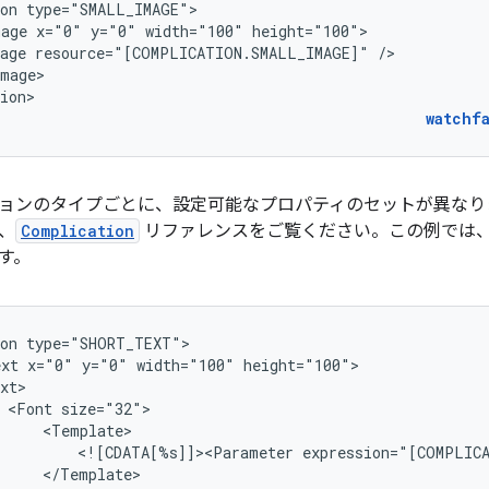
on
mage
x="0"
y="0"
width="100"
age
resource="[COMPLICATION.SMALL_IMAGE]"
mage>

ion>
watchf
ョンのタイプごとに、設定可能なプロパティのセットが異なり
、
Complication
リファレンスをご覧ください。この例では
す。
on
ext
x="0"
y="0"
width="100"
<Font
<![CDATA[%s]]><Parameter
expression="[COMPLIC