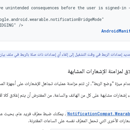
ve
unintended
consequences
before
the
user
is
signed-in
IDGING"
/>
AndroidMani
د إعدادات الربط في وقت التشغيل إلى إلغاء أي إعدادات ذات صلة بالربط في ملف بيان Android
 لمزامنة الإشعارات المشابهة
دام ميزة "وضع الربط"، لن تتم مزامنة عمليات تجاهل الإشعارات على أجهزة ال
اء إشعارات مشابهة على كل من الهاتف والساعة، من المفترض أن يتم إغلاق كلا الإ
NotificationCompat.Weara
، يمكنك ضبط معرّف فريد عام، بحيث عند
شعارات الأخرى التي تحمل المعرّف نفسه على الساعات المقترنة.