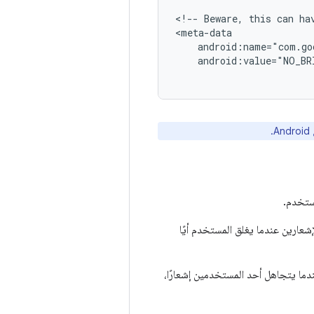
<!--
Beware,
this
can
ha
android:value="NO_BR
.
مستخدم.
شعارين عندما يغلق المستخدم أيًا
ما يتجاهل أحد المستخدمين إشعارًا،