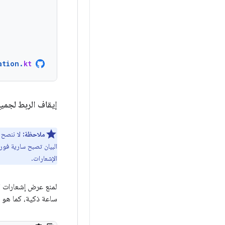
ation
.
kt
إيقاف الربط لجميع
ملاحظة:
لا ننصح ب
البيان تصبح سارية فور
الإشعارات.
لمنع عرض إشعارات ال
ساعة ذكية، كما هو م