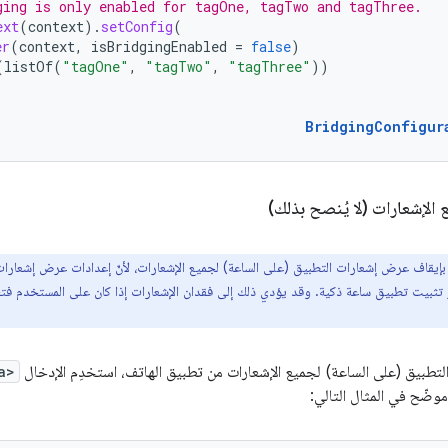
ging is only enabled for tagOne, tagTwo and tagThree.
ext
(
context
).
setConfig
(
er
(
context
,
isBridgingEnabled
=
false
)
(
listOf
(
"tagOne"
,
"tagTwo"
,
"tagThree"
))
BridgingConfigur
 الإشعارات (لا يُنصح بذلك)
إيقاف عرض إشعارات التطبيق (على الساعة) لجميع الإشعارات، لأنّ إعدادات عرض إشعارات
 تثبيت تطبيق ساعة ذكية. وقد يؤدي ذلك إلى فقدان الإشعارات إذا كان على المستخدم فتح 
تطبيق (على الساعة) لجميع الإشعارات من تطبيق الهاتف، استخدِم الإدخال
a>
وضّح في المثال التالي: