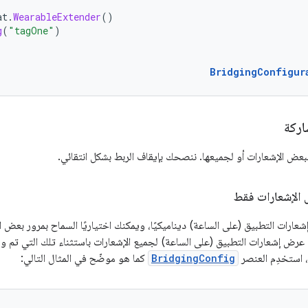
at
.
WearableExtender
()
g
(
"tagOne"
)
BridgingConfigur
اركة
بعض الإشعارات أو لجميعها. ننصحك بإيقاف الربط بشكل انتقائي.
 الإشعارات فقط
رات التطبيق (على الساعة) ديناميكيًا، ويمكنك اختياريًا السماح بمرور بعض الإ
 عرض إشعارات التطبيق (على الساعة) لجميع الإشعارات باستثناء تلك التي تم 
 استخدِم العنصر
BridgingConfig
كما هو موضّح في المثال التالي: