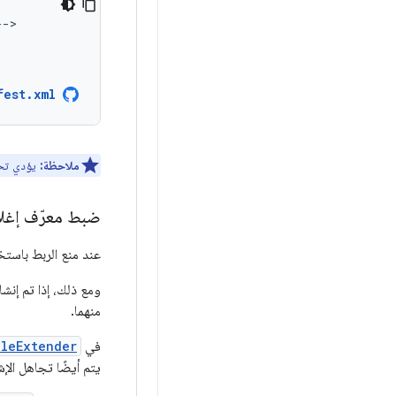
-->

fest.xml
ملاحظة:
يؤدي تحدي
ضبط معرّف إغلاق
عند منع الربط باستخ
ومع ذلك، إذا تم إنش
منهما.
في
bleExtender
يتم أيضًا تجاهل الإ