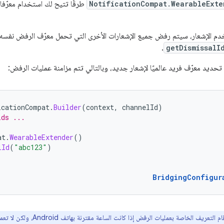
NotificationCompat.WearableExte
طرقًا تتيح لك استخدام معرّفا
م الإشعار، سيتم رفض جميع الإشعارات الأخرى التي تحمل معرّف الرفض نفسه ع
.
getDismissalI
 تحديد معرّف فريد عالميًا لإشعار جديد، وبالتالي تتم مزامنة عمليات الرفض:
icationCompat
.
Builder
(
context
,
channelId
)
lds ...
at
.
WearableExtender
()
lId
(
"abc123"
)
BridgingConfigur
يف الخاصة بعمليات الرفض إذا كانت الساعة مقترنة بهاتف Android، ولكن لا تعمل إذا كانت الساعة مقترنة بهاتف iPhone.