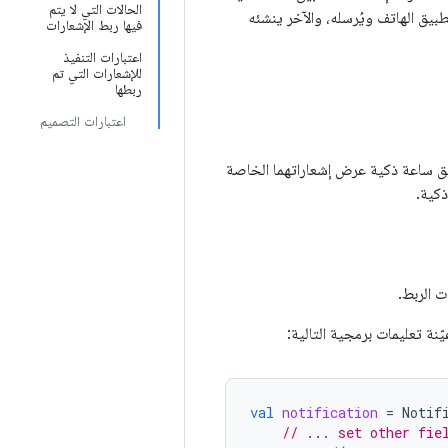
الحالات التي لا يتم
بيق الهاتف ويُرسله، والآخر ينشئه
فيها ربط الإشعارات
اعتبارات التنفيذ
للإشعارات التي تم
ربطها
اعتبارات التصميم
يق ساعة ذكية عرض إشعاراتهما الخاصة
ذكية.
 الربط.
نة تعليمات برمجية التالية:
val
notification
=
Notif
// ... set other fie