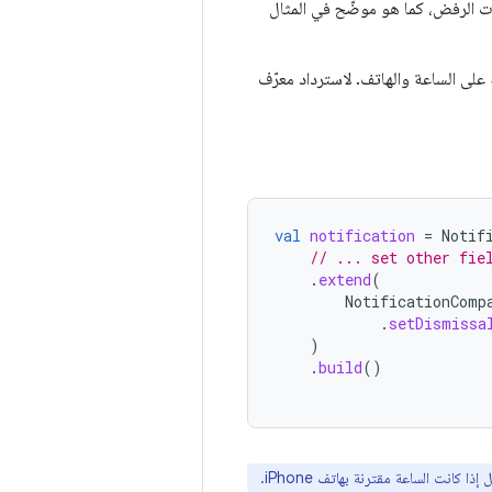
ت الرفض، كما هو موضّح في المثال
لى الساعة والهاتف. لاسترداد معرّف
val
notification
=
Notif
// ... set other fie
.
extend
(
NotificationComp
.
setDismissa
)
.
build
()