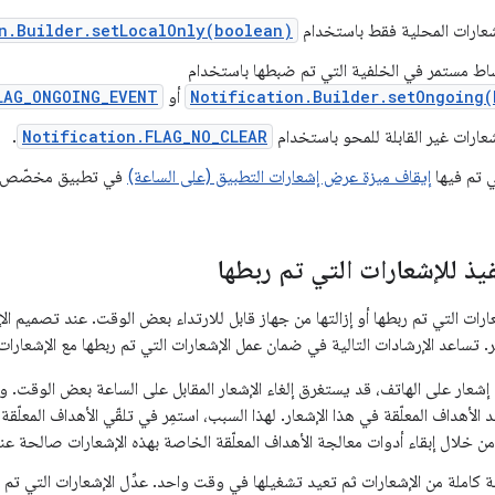
عارات المحلية فقط باستخدام
n.Builder.setLocalOnly(boolean)
شاط مستمر في الخلفية التي تم ضبطها باستخدام
Notification.Builder.setOngoing(
أو
LAG_ONGOING_EVENT
عارات غير القابلة للمحو باستخدام
Notification.FLAG_NO_CLEAR
.
ي تم فيها
إيقاف ميزة عرض إشعارات التطبيق (على الساعة)
في تطبيق مخصّص لجه
فيذ للإشعارات التي تم ربطها
ات التي تم ربطها أو إزالتها من جهاز قابل للارتداء بعض الوقت. عند تصميم الإش
ر. تساعد الإرشادات التالية في ضمان عمل الإشعارات التي تم ربطها مع الإشعارات 
إشعار على الهاتف، قد يستغرق إلغاء الإشعار المقابل على الساعة بعض الوقت. و
الأهداف المعلّقة في هذا الإشعار. لهذا السبب، استمِر في تلقّي الأهداف المعلّق
من خلال إبقاء أدوات معالجة الأهداف المعلّقة الخاصة بهذه الإشعارات صالحة عند 
ة كاملة من الإشعارات ثم تعيد تشغيلها في وقت واحد. عدِّل الإشعارات التي تم تعد