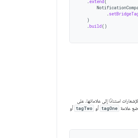
.
extend
(
NotificationComp
.
setBridgeTa
)
.
build
()
شعارات استنادًا إلى علاماتها. على
وضع علامة
tagOne
أو
tagTwo
أو