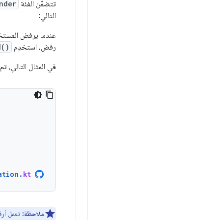
تتضمّن الفئة
nder
التالي:
عندما يرفض المستخد
رفض، استخدِم
d()
في المثال التالي، تم
ation
.
kt
ملاحظة:
تعمل أرقام التعر