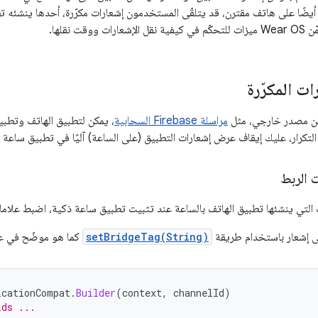
أيضًا على هاتف مقترن، قد يتلقّى المستخدمون إشعارات مكرّرة، أحدها ينشئه تط
وقت نقلها.
ات المكرّرة
من مصدر خارجي، مثل
مراسلة Firebase السحابية
، يمكن لتطبيق الهاتف وتطب
 التكرار، عليك إيقاف عرض إشعارات التطبيق (على الساعة) آليًا في تطبيق ساعة 
 الربط
التي ينشئها تطبيق الهاتف بالساعة عند تثبيت تطبيق ساعة ذكية، اضبط علامات
ى إشعار باستخدام طريقة
setBridgeTag(String)
كما هو موضّح في عيّ
icationCompat
.
Builder
(
context
,
channelId
)
lds ...