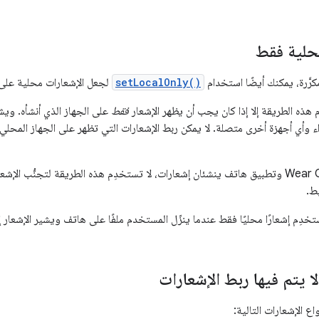
محلية فقط
كرَّرة، يمكنك أيضًا استخدام
setLocalOnly()
لجعل الإشعارات محلية على 
 هذه الطريقة إلا إذا كان يجب أن يظهر الإشعار
فقط
داء وأي أجهزة أخرى متصلة. لا يمكن ربط الإشعارات التي تظهر على الجهاز المحلي 
عند إنشاء تطبيق Wear OS وتطبيق هاتف ينشئان إشعارات، لا تستخدِم هذه الطريقة لتجنُّب ا
ط.
خدِم إشعارًا محليًا فقط عندما ينزّل المستخدم ملفًا على هاتف ويشير الإشعار إ
لا يتم فيها ربط الإشعارات
واع الإشعارات التالية: