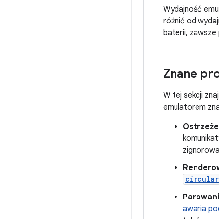
Wydajność emula
różnić od wydaj
baterii, zawsze
Znane pr
W tej sekcji zn
emulatorem znaj
Ostrzeże
komunikat
zignorowa
Renderow
circular
Parowanie
awaria po