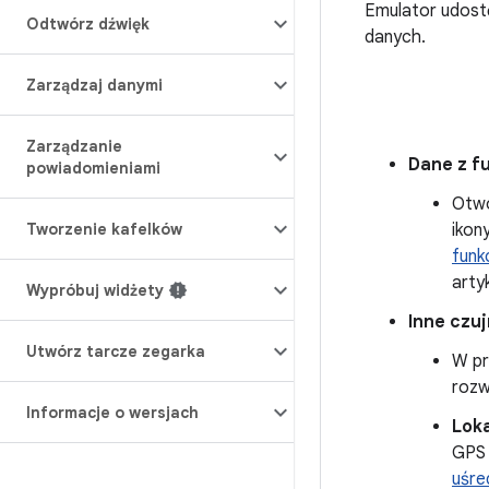
Emulator udostę
Odtwórz dźwięk
danych.
Zarządzaj danymi
Zarządzanie
Dane z f
powiadomieniami
Otwó
Tworzenie kafelków
ikon
funk
arty
Wypróbuj widżety
Inne czujn
Utwórz tarcze zegarka
W pr
rozw
Informacje o wersjach
Loka
GPS 
uśred