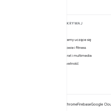
WIĘCEJ INFORMACJI O
ODKRYWAJ
ANDROIDZIE
Gry
Android
Systemy uczące się
Android dla firm
Zdrowie i fitness
Zabezpieczenia
Aparat i multimedia
Źródło
Prywatność
Wiadomości
5G
Blog
Podcasty
Android
Chrome
Firebase
Google Clou