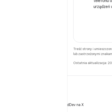
telefonu o
urządzeń w
Treść strony i umieszczo
lub zastrzeżonymi znakam
Ostatnia aktualizacja: 
X
Obserwuj @AndroidDev na X