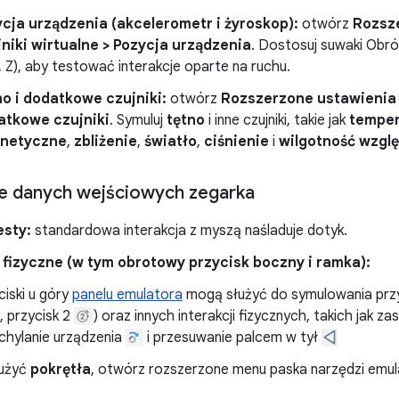
cja urządzenia (akcelerometr i żyroskop):
otwórz
Rozsz
niki wirtualne > Pozycja urządzenia
. Dostosuj suwaki Obró
Y, Z), aby testować interakcje oparte na ruchu.
o i dodatkowe czujniki:
otwórz
Rozszerzone ustawienia >
atkowe czujniki
. Symuluj
tętno
i inne czujniki, takie jak
temper
netyczne
,
zbliżenie
,
światło
,
ciśnienie
i
wilgotność wzgl
e danych wejściowych zegarka
esty:
standardowa interakcja z myszą naśladuje dotyk.
 fizyczne (w tym obrotowy przycisk boczny i ramka):
ciski u góry
panelu emulatora
mogą służyć do symulowania prz
, przycisk 2
) oraz innych interakcji fizycznych, takich jak za
chylanie urządzenia
i przesuwanie palcem w tył
użyć
pokrętła
, otwórz rozszerzone menu paska narzędzi emul