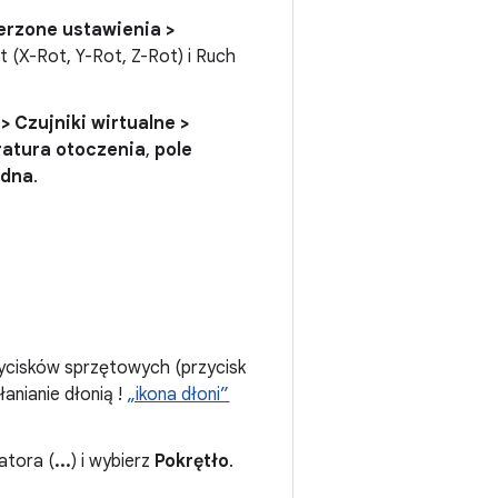
erzone ustawienia >
t (X-Rot, Y-Rot, Z-Rot) i Ruch
 Czujniki wirtualne >
atura otoczenia
,
pole
ędna
.
ycisków sprzętowych (przycisk
słanianie dłonią !
„ikona dłoni”
atora (
...
) i wybierz
Pokrętło
.