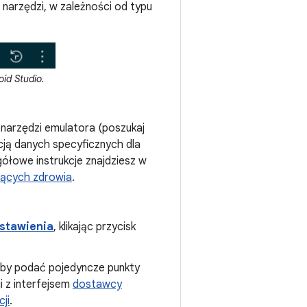
narzędzi, w zależności od typu
id Studio.
narzędzi emulatora (poszukaj
cją danych specyficznych dla
gółowe instrukcje znajdziesz w
zących zdrowia
.
stawienia
, klikając przycisk
aby podać pojedyncze punkty
i z interfejsem
dostawcy
cji
.