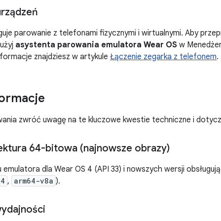
urządzeń
uje parowanie z telefonami fizycznymi i wirtualnymi. Aby prze
 użyj
asystenta parowania emulatora Wear OS
w Menedżerz
formacje znajdziesz w artykule
Łączenie zegarka z telefonem
.
formacje
ania zwróć uwagę na te kluczowe kwestie techniczne i dotycz
tektura 64-bitowa (najnowsze obrazy)
emulatora dla Wear OS 4 (API 33) i nowszych wersji obsługują
64
,
arm64-v8a
).
ydajności