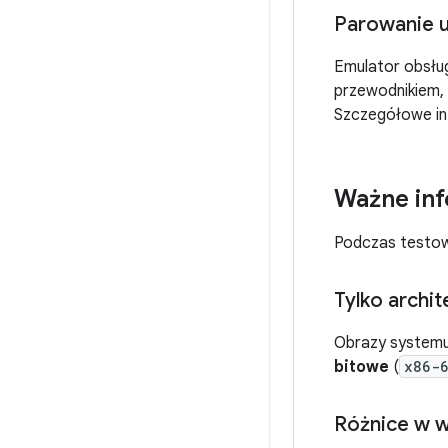
Parowanie 
Emulator obsług
przewodnikiem,
Szczegółowe in
Ważne in
Podczas testow
Tylko archi
Obrazy systemu 
bitowe
(
x86-
Różnice w w