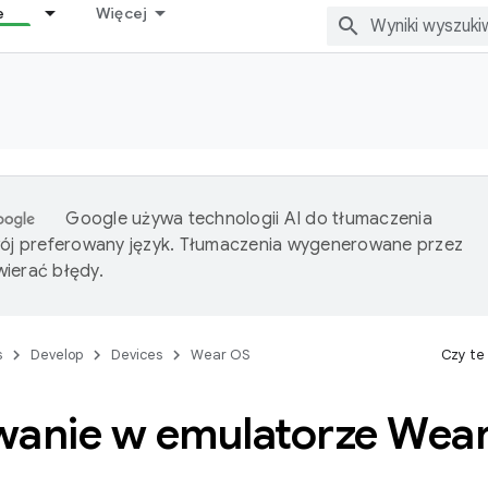
e
Więcej
Google używa technologii AI do tłumaczenia
wój preferowany język. Tłumaczenia wygenerowane przez
ierać błędy.
s
Develop
Devices
Wear OS
Czy te
wanie w emulatorze Wea