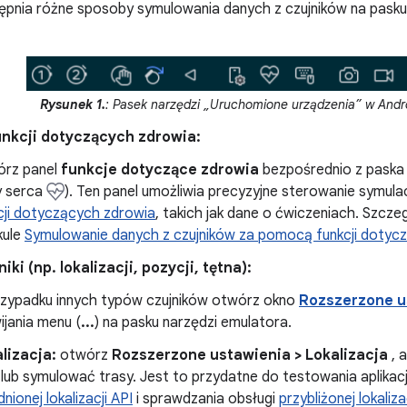
pnia różne sposoby symulowania danych z czujników na pasku 
Rysunek 1.
: Pasek narzędzi „Uruchomione urządzenia” w Andro
unkcji dotyczących zdrowia:
rz panel
funkcje dotyczące zdrowia
bezpośrednio z paska 
y serca
). Ten panel umożliwia precyzyjne sterowanie symula
cji dotyczących zdrowia
, takich jak dane o ćwiczeniach. Szcze
kule
Symulowanie danych z czujników za pomocą funkcji dotyc
iki (np. lokalizacji, pozycji, tętna):
zypadku innych typów czujników otwórz okno
Rozszerzone u
ijania menu (
...
) na pasku narzędzi emulatora.
lizacja:
otwórz
Rozszerzone ustawienia > Lokalizacja
, 
lub symulować trasy. Jest to przydatne do testowania aplikacj
nionej lokalizacji API
i sprawdzania obsługi
przybliżonej lokaliza