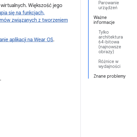
Parowanie
 wirtualnych. Większość jego
urządzeń
pia się na funkcjach,
Ważne
emów związanych z tworzeniem
informacje
Tylko
architektura
anie aplikacji na Wear OS
.
64-bitowa
(najnowsze
obrazy)
Różnice w
wydajności
Znane problemy
.