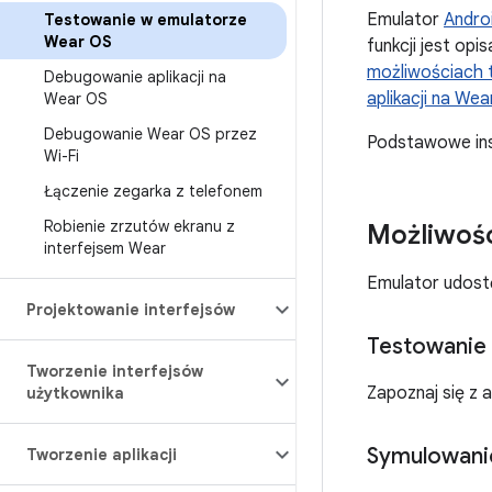
Emulator
Andro
Testowanie w emulatorze
Wear OS
funkcji jest op
możliwościach 
Debugowanie aplikacji na
aplikacji na Wea
Wear OS
Debugowanie Wear OS przez
Podstawowe inst
Wi-Fi
Łączenie zegarka z telefonem
Robienie zrzutów ekranu z
Możliwośc
interfejsem Wear
Emulator udostę
Projektowanie interfejsów
Testowanie 
Tworzenie interfejsów
Zapoznaj się z 
użytkownika
Symulowani
Tworzenie aplikacji