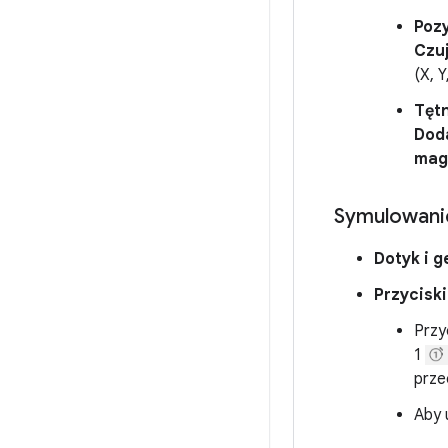
Pozy
Czuj
(X, 
Tętn
Dod
mag
Symulowani
Dotyk i g
Przyciski
Przy
1
prze
Aby 