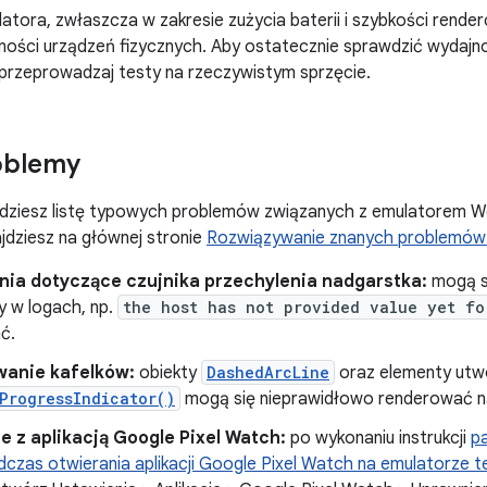
tora, zwłaszcza w zakresie zużycia baterii i szybkości rende
ności urządzeń fizycznych. Aby ostatecznie sprawdzić wydajn
 przeprowadzaj testy na rzeczywistym sprzęcie.
oblemy
ajdziesz listę typowych problemów związanych z emulatorem 
dziesz na głównej stronie
Rozwiązywanie znanych problemów
nia dotyczące czujnika przechylenia nadgarstka:
mogą si
y w logach, np.
the host has not provided value yet fo
ć.
anie kafelków:
obiekty
DashedArcLine
oraz elementy utw
ProgressIndicator()
mogą się nieprawidłowo renderować na
 z aplikacją Google Pixel Watch:
po wykonaniu instrukcji
p
dczas otwierania aplikacji Google Pixel Watch na emulatorze t