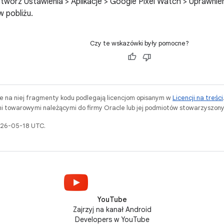
twórz Ustawienia > Aplikacje > Google Pixel Watch > Uprawnie
 pobliżu.
Czy te wskazówki były pomocne?
ne na niej fragmenty kodu podlegają licencjom opisanym w
Licencji na treści
i towarowymi należącymi do firmy Oracle lub jej podmiotów stowarzyszony
2026-05-18 UTC.
YouTube
Zajrzyj na kanał Android
Developers w YouTube