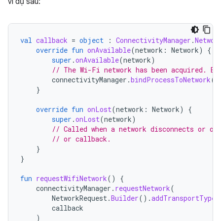
ví dụ sau:
val
callback
=
object
:
ConnectivityManager
.
Networ
override
fun
onAvailable
(
network
:
Network
)
{
super
.
onAvailable
(
network
)
// The Wi-Fi network has been acquired. Bi
connectivityManager
.
bindProcessToNetwork
(
n
}
override
fun
onLost
(
network
:
Network
)
{
super
.
onLost
(
network
)
// Called when a network disconnects or ot
// or callback.
}
}
fun
requestWifiNetwork
()
{
connectivityManager
.
requestNetwork
(
NetworkRequest
.
Builder
().
addTransportType
(
callback
)