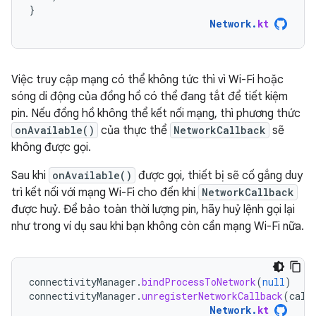
}
Network
.
kt
Việc truy cập mạng có thể không tức thì vì Wi-Fi hoặc
sóng di động của đồng hồ có thể đang tắt để tiết kiệm
pin. Nếu đồng hồ không thể kết nối mạng, thì phương thức
onAvailable()
của thực thể
NetworkCallback
sẽ
không được gọi.
Sau khi
onAvailable()
được gọi, thiết bị sẽ cố gắng duy
trì kết nối với mạng Wi-Fi cho đến khi
NetworkCallback
được huỷ. Để bảo toàn thời lượng pin, hãy huỷ lệnh gọi lại
như trong ví dụ sau khi bạn không còn cần mạng Wi-Fi nữa.
connectivityManager
.
bindProcessToNetwork
(
null
)
connectivityManager
.
unregisterNetworkCallback
(
call
Network
.
kt