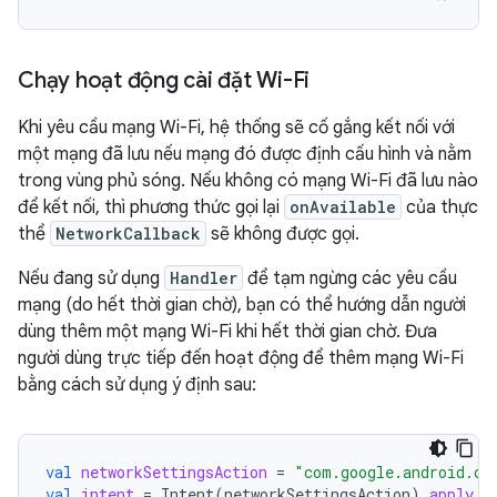
Chạy hoạt động cài đặt Wi-Fi
Khi yêu cầu mạng Wi-Fi, hệ thống sẽ cố gắng kết nối với
một mạng đã lưu nếu mạng đó được định cấu hình và nằm
trong vùng phủ sóng. Nếu không có mạng Wi-Fi đã lưu nào
để kết nối, thì phương thức gọi lại
onAvailable
của thực
thể
NetworkCallback
sẽ không được gọi.
Nếu đang sử dụng
Handler
để tạm ngừng các yêu cầu
mạng (do hết thời gian chờ), bạn có thể hướng dẫn người
dùng thêm một mạng Wi-Fi khi hết thời gian chờ. Đưa
người dùng trực tiếp đến hoạt động để thêm mạng Wi-Fi
bằng cách sử dụng ý định sau:
val
networkSettingsAction
=
"com.google.android.cl
val
intent
=
Intent
(
networkSettingsAction
).
apply
{