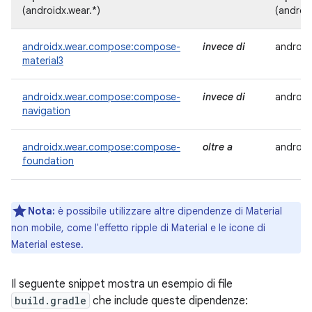
(androidx.wear.*)
(android
androidx.wear.compose:compose-
invece di
android
material3
androidx.wear.compose:compose-
invece di
android
navigation
androidx.wear.compose:compose-
oltre a
android
foundation
Nota:
è possibile utilizzare altre dipendenze di Material
non mobile, come l'effetto ripple di Material e le icone di
Material estese.
Il seguente snippet mostra un esempio di file
build.gradle
che include queste dipendenze: