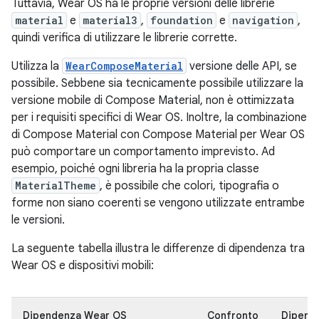
Tuttavia, Wear OS ha le proprie versioni delle librerie
material
e
material3
,
foundation
e
navigation
,
quindi verifica di utilizzare le librerie corrette.
Utilizza la
WearComposeMaterial
versione delle API, se
possibile. Sebbene sia tecnicamente possibile utilizzare la
versione mobile di Compose Material, non è ottimizzata
per i requisiti specifici di Wear OS. Inoltre, la combinazione
di Compose Material con Compose Material per Wear OS
può comportare un comportamento imprevisto. Ad
esempio, poiché ogni libreria ha la propria classe
MaterialTheme
, è possibile che colori, tipografia o
forme non siano coerenti se vengono utilizzate entrambe
le versioni.
La seguente tabella illustra le differenze di dipendenza tra
Wear OS e dispositivi mobili:
Dipendenza Wear OS
Confronto
Dipend