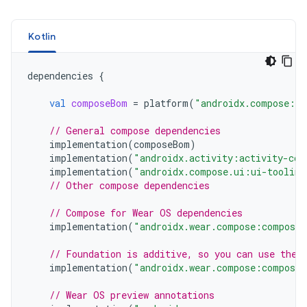
Kotlin
dependencies
{
val
composeBom
=
platform
(
"androidx.compose:co
// General compose dependencies
implementation
(
composeBom
)
implementation
(
"androidx.activity:activity-com
implementation
(
"androidx.compose.ui:ui-tooling
// Other compose dependencies
// Compose for Wear OS dependencies
implementation
(
"androidx.wear.compose:compose-
// Foundation is additive, so you can use the 
implementation
(
"androidx.wear.compose:compose-
// Wear OS preview annotations