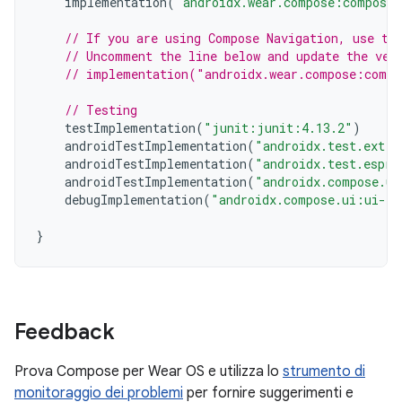
implementation
(
"androidx.wear.compose:compose-
// If you are using Compose Navigation, use th
// Uncomment the line below and update the ver
// implementation("androidx.wear.compose:compo
// Testing
testImplementation
(
"junit:junit:4.13.2"
)
androidTestImplementation
(
"androidx.test.ext:j
androidTestImplementation
(
"androidx.test.espre
androidTestImplementation
(
"androidx.compose.ui
debugImplementation
(
"androidx.compose.ui:ui-to
}
Feedback
Prova Compose per Wear OS e utilizza lo
strumento di
monitoraggio dei problemi
per fornire suggerimenti e