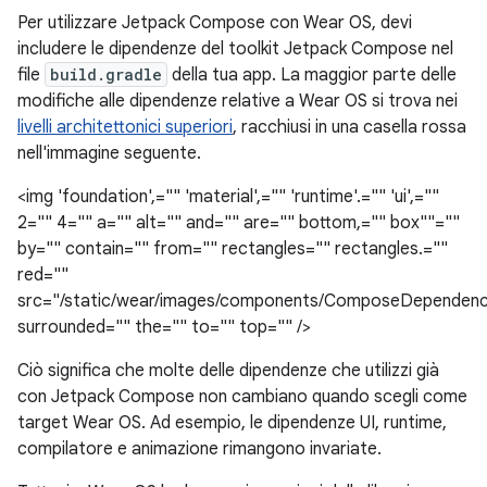
Per utilizzare Jetpack Compose con Wear OS, devi
includere le dipendenze del toolkit Jetpack Compose nel
file
build.gradle
della tua app. La maggior parte delle
modifiche alle dipendenze relative a Wear OS si trova nei
livelli architettonici superiori
, racchiusi in una casella rossa
nell'immagine seguente.
<img 'foundation',="" 'material',="" 'runtime'.="" 'ui',=""
2="" 4="" a="" alt="" and="" are="" bottom,="" box""=""
by="" contain="" from="" rectangles="" rectangles.=""
red=""
src="/static/wear/images/components/ComposeDependenc
surrounded="" the="" to="" top="" />
Ciò significa che molte delle dipendenze che utilizzi già
con Jetpack Compose non cambiano quando scegli come
target Wear OS. Ad esempio, le dipendenze UI, runtime,
compilatore e animazione rimangono invariate.