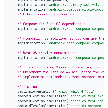
implementation
(
"androidx.activity:activity-com
implementation
(
"androidx.compose.ui:ui-tooling
// Other compose dependencies
// Compose for Wear OS dependencies
implementation
(
"androidx.wear.compose:compose-
// Foundation is additive, so you can use the 
implementation
(
"androidx.wear.compose:compose-
// Wear OS preview annotations
implementation
(
"androidx.wear.compose:compose-
// If you are using Compose Navigation, use th
// Uncomment the line below and update the ver
// implementation("androidx.wear.compose:compo
// Testing
testImplementation
(
"junit:junit:4.13.2"
)
androidTestImplementation
(
"androidx.test.ext:j
androidTestImplementation
(
"androidx.test.espre
androidTestImplementation
(
"androidx.compose.ui