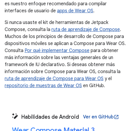
es nuestro enfoque recomendado para compilar
interfaces de usuario de
apps de Wear OS
.
Si nunca usaste el kit de herramientas de Jetpack
Compose, consulta la
ruta de aprendizaje de Compose
.
Muchos de los principios de desarrollo de Compose para
dispositivos móviles se aplican a Compose para Wear OS.
Consulta
Por qué implementar Compose
para obtener
más información sobre las ventajas generales de un
framework de IU declarativo. Si deseas obtener más
información sobre Compose para Wear OS, consulta la
ruta de aprendizaje de Compose para Wear OS
y el
repositorio de muestras de Wear OS
en GitHub.
Habilidades de Android
Ver en GitHub
open_in_new
Wear Compose Material 3