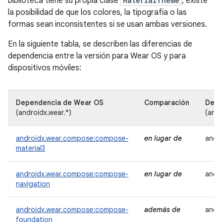
biblioteca tiene su propia clase
MaterialTheme
, existe
la posibilidad de que los colores, la tipografía o las
formas sean inconsistentes si se usan ambas versiones.
En la siguiente tabla, se describen las diferencias de
dependencia entre la versión para Wear OS y para
dispositivos móviles:
Dependencia de Wear OS
Comparación
Depe
(androidx.wear.*)
(andr
androidx.wear.compose:compose-
en lugar de
andr
material3
androidx.wear.compose:compose-
en lugar de
andr
navigation
androidx.wear.compose:compose-
además de
andr
foundation