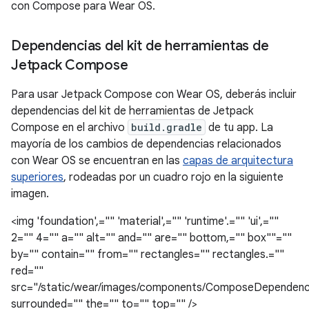
con Compose para Wear OS.
Dependencias del kit de herramientas de
Jetpack Compose
Para usar Jetpack Compose con Wear OS, deberás incluir
dependencias del kit de herramientas de Jetpack
Compose en el archivo
build.gradle
de tu app. La
mayoría de los cambios de dependencias relacionados
con Wear OS se encuentran en las
capas de arquitectura
superiores
, rodeadas por un cuadro rojo en la siguiente
imagen.
<img 'foundation',="" 'material',="" 'runtime'.="" 'ui',=""
2="" 4="" a="" alt="" and="" are="" bottom,="" box""=""
by="" contain="" from="" rectangles="" rectangles.=""
red=""
src="/static/wear/images/components/ComposeDependenc
surrounded="" the="" to="" top="" />