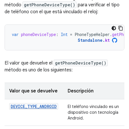
método
getPhoneDeviceType()
para verificar el tipo
de teléfono con el que está vinculado el reloj:
var
phoneDeviceType
:
Int
=
PhoneTypeHelper
.
getPhon
Standalone
.
kt
El valor que devuelve el
getPhoneDeviceType()
método es uno de los siguientes:
Valor que se devuelve
Descripción
DEVICE_TYPE_ANDROID
El teléfono vinculado es un
dispositivo con tecnología
Android.