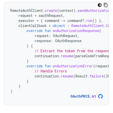
RemoteAuthClient
.
create
(
context
).
sendAuthorization
request
=
oauthRequest
,
executor
=
{
command
-
>
command
?.
run
()
},
clientCallback
=
object
:
RemoteAuthClient
.
Cal
override
fun
onAuthorizationResponse
(
request
:
OAuthRequest
,
response
:
OAuthResponse
)
{
// Extract the token from the response
continuation
.
resume
(
parseCodeFromRespo
}
override
fun
onAuthorizationError
(
request
:
// Handle Errors
continuation
.
resume
(
Result
.
failure
(
IOE
}
}
)
OAuthPKCE
.
kt