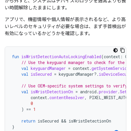
から外すと、システムはデバイスのロックを通常よりも長
い時間解除したままにします。
アプリで、機密情報や個人情報が表示されるなど、より高
いレベルのセキュリティが必要な場合は、まず手首検出が
有効になっているかどうかを確認します。
fun
isWristDetectionAutoLockingEnabled
(
context
:
Co
// Use the keyguard manager to check for the p
val
keyguardManager
=
context
.
getSystemService
val
isSecured
=
keyguardManager
?.
isDeviceSecur
// Use OEM-specific system settings to verify 
val
isWristDetectionOn
=
android
.
provider
.
Sett
context
.
contentResolver
,
PIXEL_WRIST_AUTOL
0
)
==
1
return
isSecured
 && 
isWristDetectionOn
}