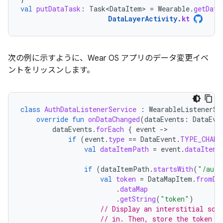
val
putDataTask
:
Task<DataItem>
=
Wearable
.
getData
DataLayerActivity
.
kt
次の例に示すように、Wear OS アプリのデータ変更イベ
ントをリッスンします。
class
AuthDataListenerService
:
WearableListenerSe
override
fun
onDataChanged
(
dataEvents
:
DataEve
dataEvents
.
forEach
{
event
-
if
(
event
.
type
==
DataEvent
.
TYPE_CHANG
val
dataItemPath
=
event
.
dataItem
.
if
(
dataItemPath
.
startsWith
(
"/auth
val
token
=
DataMapItem
.
fromDa
.
dataMap
.
getString
(
"token"
)
// Display an interstitial scr
// in. Then, store the token a