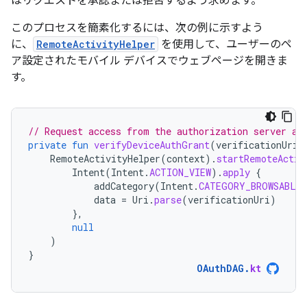
はリクエストを承認または拒否するよう求めます。
このプロセスを簡素化するには、次の例に示すよう
に、
RemoteActivityHelper
を使用して、ユーザーのペ
ア設定されたモバイル デバイスでウェブページを開きま
す。
// Request access from the authorization server an
private
fun
verifyDeviceAuthGrant
(
verificationUri
:
RemoteActivityHelper
(
context
).
startRemoteActiv
Intent
(
Intent
.
ACTION_VIEW
).
apply
{
addCategory
(
Intent
.
CATEGORY_BROWSABLE
data
=
Uri
.
parse
(
verificationUri
)
},
null
)
}
OAuthDAG
.
kt