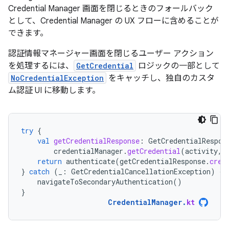
Credential Manager 画面を閉じるときのフォールバック
として、Credential Manager の UX フローに含めることが
できます。
認証情報マネージャー画面を閉じるユーザー アクション
を処理するには、
GetCredential
ロジックの一部として
NoCredentialException
をキャッチし、独自のカスタ
ム認証 UI に移動します。
try
{
val
getCredentialResponse
:
GetCredentialRespon
credentialManager
.
getCredential
(
activity
,
return
authenticate
(
getCredentialResponse
.
cred
}
catch
(
_
:
GetCredentialCancellationException
)
{
navigateToSecondaryAuthentication
()
}
CredentialManager
.
kt