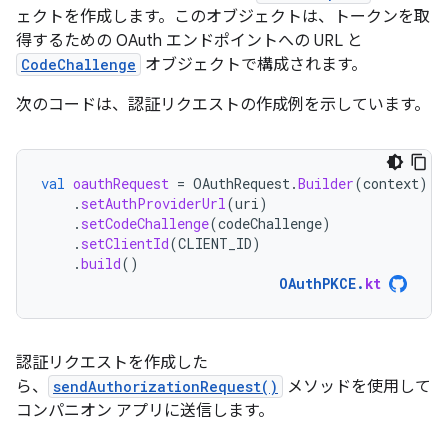
ェクトを作成します。このオブジェクトは、トークンを取
得するための OAuth エンドポイントへの URL と
CodeChallenge
オブジェクトで構成されます。
次のコードは、認証リクエストの作成例を示しています。
val
oauthRequest
=
OAuthRequest
.
Builder
(
context
)
.
setAuthProviderUrl
(
uri
)
.
setCodeChallenge
(
codeChallenge
)
.
setClientId
(
CLIENT_ID
)
.
build
()
OAuthPKCE
.
kt
認証リクエストを作成した
ら、
sendAuthorizationRequest()
メソッドを使用して
コンパニオン アプリに送信します。